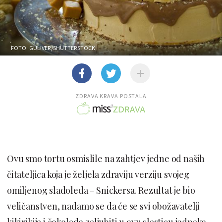
FOTO: GULIVER/SHUTTERSTOCK
ZDRAVA KRAVA POSTALA
Ovu smo tortu osmislile na zahtjev jedne od naših
čitateljica koja je željela zdraviju verziju svojeg
omiljenog sladoleda - Snickersa. Rezultat je bio
veličanstven, nadamo se da će se svi obožavatelji
kikirikija i čokolade zaljubiti u ovu slasticu jednako