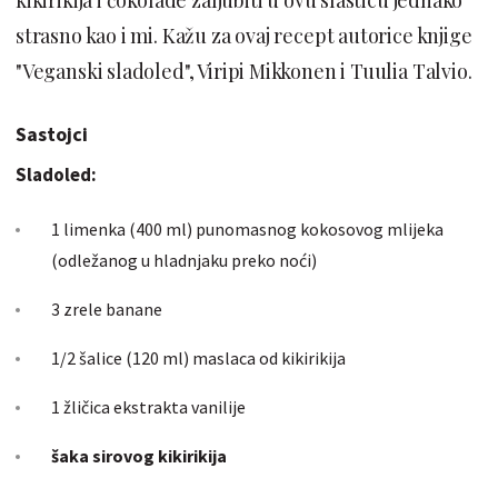
strasno kao i mi. Kažu za ovaj recept autorice knjige
"Veganski sladoled", Viripi Mikkonen i Tuulia Talvio.
Sastojci
Sladoled:
1 limenka (400 ml) punomasnog kokosovog mlijeka
(odležanog u hladnjaku preko noći)
3 zrele banane
1/2 šalice (120 ml) maslaca od kikirikija
1 žličica ekstrakta vanilije
šaka sirovog kikirikija