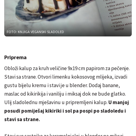
FOTO: KNJIGA VEGANSKI SLADOLED
Priprema
Obloži kalup za kruh veličine 9x19 cm papirom za pečenje.
Stavi sa strane. Otvori limenku kokosovog mlijeka, izvadi
gustu bijelu kremu i stavi je u blender. Dodaj banane,
maslac od kikirikija i vaniliju i miksaj dok ne bude glatko.
Ulij sladolednu mješavinu u pripremljeni kalup.
U manjoj
posudi pomiješaj kikiriki i sol pa pospi po sladoledu i
stavi sa strane.