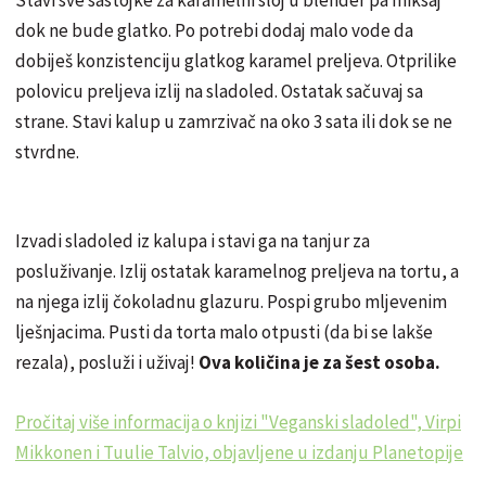
Stavi sve sastojke za karamelni sloj u blender pa miksaj
dok ne bude glatko. Po potrebi dodaj malo vode da
dobiješ konzistenciju glatkog karamel preljeva. Otprilike
polovicu preljeva izlij na sladoled. Ostatak sačuvaj sa
strane. Stavi kalup u zamrzivač na oko 3 sata ili dok se ne
stvrdne.
Izvadi sladoled iz kalupa i stavi ga na tanjur za
posluživanje. Izlij ostatak karamelnog preljeva na tortu, a
na njega izlij čokoladnu glazuru. Pospi grubo mljevenim
lješnjacima. Pusti da torta malo otpusti (da bi se lakše
rezala), posluži i uživaj!
Ova količina je za šest osoba.
Pročitaj više informacija o knjizi "Veganski sladoled", Virpi
Mikkonen i Tuulie Talvio, objavljene u izdanju Planetopije