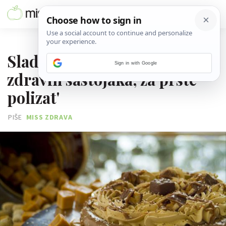
07. KOLOVOZA 2021.
Sladoledna Snickers torta od
Sign in with Google
zdravih sastojaka, za prste
polizat'
PIŠE
MISS ZDRAVA