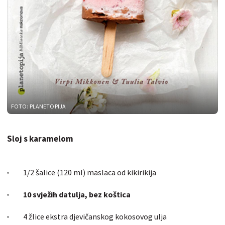
FOTO: PLANETOPIJA
Sloj s karamelom
1/2 šalice (120 ml) maslaca od kikirikija
10 svježih datulja, bez koštica
4 žlice ekstra djevičanskog kokosovog ulja