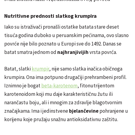
Nutritivne prednosti slatkog krumpira
Iako su istraživači pronašli ostatke batata stare deset
tisuća godina duboko u peruanskim pećinama, ovo slasno
povrće nije bilo poznato u Europi sve do 1492. Danas se
batat smatra jednom od
najhranjivijih
vrsta povrća.
Batat, slatki
krumpir
, nije samo slatka inačica običnoga
krumpira. Ona ima potpuno drugačiji prehrambeni profil.
Iznimno je bogat
beta-karotenom
, fitonutrijentom
karotenoidom koji mu daje karakterističnu žutu ili
narančastu boju, ali i mnogim za zdravlje blagotvornim
značajkama. Ima i jedinstvene
bjelančevine
pohranjene u
korijenu koje pružaju snažnu antioksidativnu zaštitu.