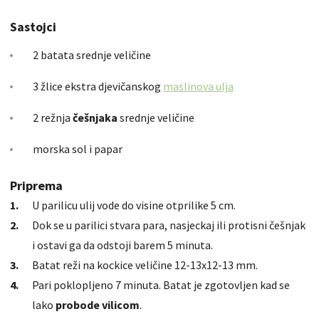
Sastojci
2 batata srednje veličine
3 žlice ekstra djevičanskog
maslinova ulja
2 režnja
češnjaka
srednje veličine
morska sol i papar
Priprema
U parilicu ulij vode do visine otprilike 5 cm.
Dok se u parilici stvara para, nasjeckaj ili protisni češnjak
i ostavi ga da odstoji barem 5 minuta.
Batat reži na kockice veličine 12-13x12-13 mm.
Pari poklopljeno 7 minuta. Batat je zgotovljen kad se
lako
probode vilicom
.