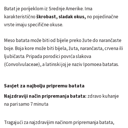
Batat je porijeklom iz Srednje Amerike. Ima
karakteristično
škrobast, sladak okus,
no pojedinačne
vrste imaju specifične okuse.
Meso batata može biti od bijele preko žute do narančaste
boje. Boja kore može biti bijela, žuta, narančasta, crvena ili
ljubičasta. Pripada porodici povrća slakova
(Convolvulaceae), a latinski joj je naziv Ipomoea batatas.
Savjet za najbolju pripremu batata
Najzdraviji način pripremanja batata:
zdravo kuhanje
na pari samo 7 minuta
Tragajući za najzdravijim načinom pripremanja batata,