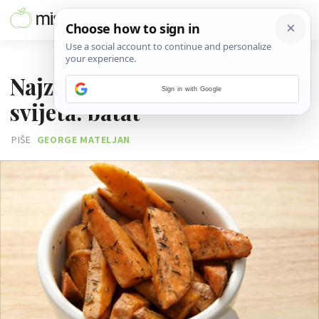
20. PROSINCA 2011.
Najzdravije namirnice
Sign in with Google
svijeta: batat
PIŠE
GEORGE MATELJAN