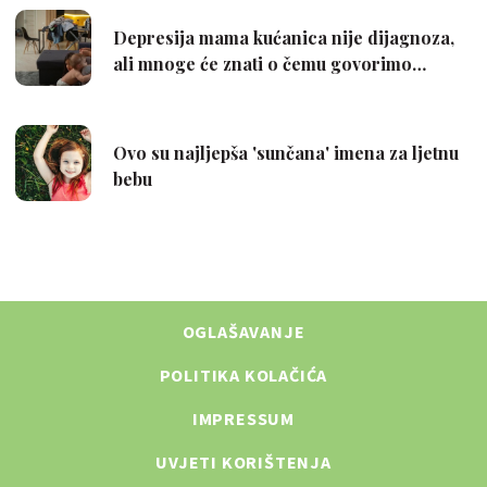
OGLAŠAVANJE
POLITIKA KOLAČIĆA
IMPRESSUM
UVJETI KORIŠTENJA