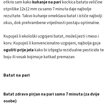
otkrio sam kako
kuhanje na pari
kockica batata veličine
otprilike 12x12 mm za samo 7 minuta daje najbolje
rezultate. Takvo kuhanje omekšava batat i ističe najbolji
okus, dok prehrambene vrijednosti postaju optimalne.
Kupuješ li ekološki uzgojeni batat, možeš jesti i meso i
koru. Kupuješ li konvencionalno uzgojeni, najbolje ga je
oguliti prije jela
kako bi izbjegla rezidualne pesticide te
boju ili vosak kojima je katkad premazan.
Batat na pari
Batat zdravo pirjan na pari samo 7 minuta (za dvije
osobe)