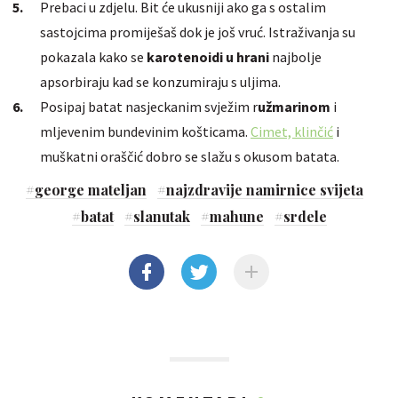
Prebaci u zdjelu. Bit će ukusniji ako ga s ostalim
sastojcima promiješaš dok je još vruć. Istraživanja su
pokazala kako se
karotenoidi u hrani
najbolje
apsorbiraju kad se konzumiraju s uljima.
Posipaj batat nasjeckanim svježim r
užmarinom
i
mljevenim bundevinim košticama.
Cimet, klinčić
i
muškatni oraščić dobro se slažu s okusom batata.
#
george mateljan
#
najzdravije namirnice svijeta
#
batat
#
slanutak
#
mahune
#
srdele