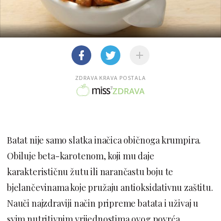
ZDRAVA KRAVA POSTALA
Batat nije samo slatka inačica običnoga krumpira.
Obiluje beta-karotenom, koji mu daje
karakterističnu žutu ili narančastu boju te
bjelančevinama koje pružaju antioksidativnu zaštitu.
Nauči najzdraviji način pripreme batata i uživaj u
svim nutritivnim vrijednostima ovog povrća