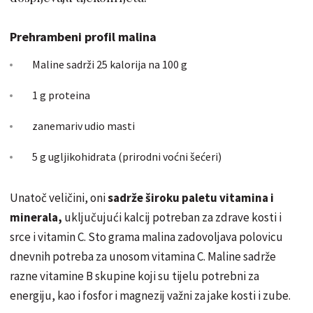
Prehrambeni profil malina
Maline sadrži 25 kalorija na 100 g
1 g proteina
zanemariv udio masti
5 g ugljikohidrata (prirodni voćni šećeri)
Unatoč veličini, oni
sadrže široku paletu vitamina i
minerala,
uključujući kalcij potreban za zdrave kosti i
srce i vitamin C. Sto grama malina zadovoljava polovicu
dnevnih potreba za unosom vitamina C. Maline sadrže
razne vitamine B skupine koji su tijelu potrebni za
energiju, kao i fosfor i magnezij važni za jake kosti i zube.