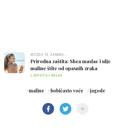
MOŽDA TE ZANIMA...
Prirodna zaštita: Shea maslac i ulje
maline štite od opasnih zraka
LJEPOTA I RELAX
#
maline
#
bobičasto voće
#
jagode