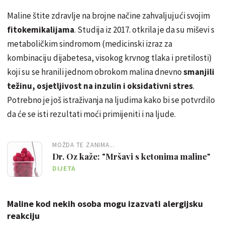
Maline štite zdravlje na brojne načine zahvaljujući svojim
fitokemikalijama
. Studija iz 2017. otkrila je da su miševi s
metaboličkim sindromom (medicinski izraz za
kombinaciju dijabetesa, visokog krvnog tlaka i pretilosti)
koji su se hranili jednom obrokom malina dnevno
smanjili
težinu, osjetljivost na inzulin i oksidativni stres
.
Potrebno je još istraživanja na ljudima kako bi se potvrdilo
da će se isti rezultati moći primijeniti i na ljude.
MOŽDA TE ZANIMA...
Dr. Oz kaže: "Mršavi s ketonima maline"
DIJETA
Maline kod nekih osoba mogu izazvati alergijsku
reakciju