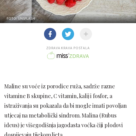
FOTO: UNSPLASH
ZDRAVA KRAVA POSTALA
Maline su voće iz porodice ruža, sadrže razne
vitamine B skupine, C vitamin, kalij i fosfor, a
istraživanja su pokazala da bi mogle imati povoljan
utjecaj na metabolički sindrom. Malina (Rubus
ideus) je višegodišnja jagodasta voćka čiji plodovi
dospijevaju tijekom ljeta.