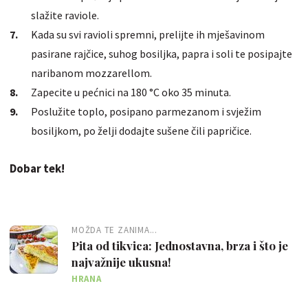
slažite raviole.
Kada su svi ravioli spremni, prelijte ih mješavinom
pasirane rajčice, suhog bosiljka, papra i soli te posipajte
naribanom mozzarellom.
Zapecite u pećnici na 180 °C oko 35 minuta.
Poslužite toplo, posipano parmezanom i svježim
bosiljkom, po želji dodajte sušene čili papričice.
Dobar tek!
MOŽDA TE ZANIMA...
Pita od tikvica: Jednostavna, brza i što je
najvažnije ukusna!
HRANA