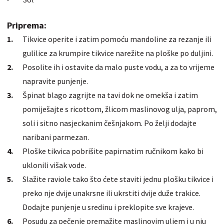
Priprema:
Tikvice operite i zatim pomoću mandoline za rezanje ili
gulilice za krumpire tikvice narežite na ploške po duljini.
Posolite ih i ostavite da malo puste vodu, a za to vrijeme
napravite punjenje.
Špinat blago zagrijte na tavi dok ne omekša i zatim
pomiješajte s ricottom, žlicom maslinovog ulja, paprom,
soli i sitno nasjeckanim češnjakom. Po želji dodajte
naribani parmezan.
Ploške tikvica pobrišite papirnatim ručnikom kako bi
uklonili višak vode.
Slažite raviole tako što ćete staviti jednu plošku tikvice i
preko nje dvije unakrsne ili ukrstiti dvije duže trakice.
Dodajte punjenje u sredinu i preklopite sve krajeve.
Posudu za pečenje premažite maslinovim uljem i u nju