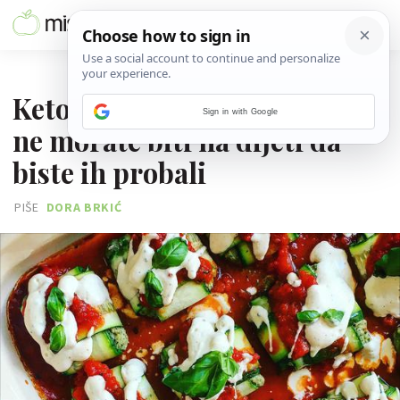
01. RUJNA 2024.
Keto ravioli od tikvica i sira -
Sign in with Google
ne morate biti na dijeti da
biste ih probali
PIŠE
DORA BRKIĆ