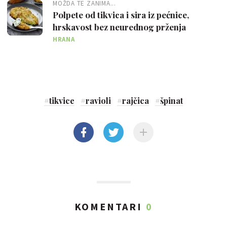
MOŽDA TE ZANIMA...
Polpete od tikvica i sira iz pećnice,
hrskavost bez neurednog prženja
HRANA
#
tikvice
#
ravioli
#
rajčica
#
špinat
KOMENTARI
0