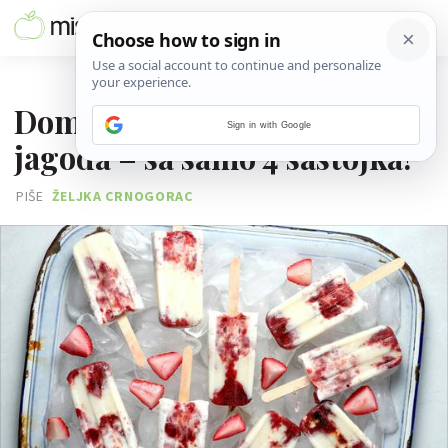
13. LIPNJA 2025.
Domaći voćni sladoled od
Sign in with Google
jagoda – sa samo 4 sastojka!
PIŠE
ŽELJKA CRNOGORAC