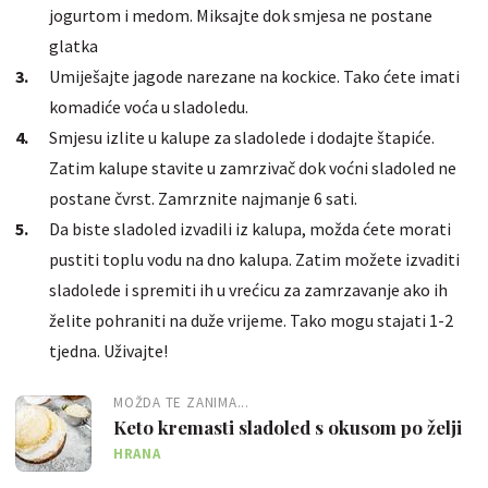
jogurtom i medom. Miksajte dok smjesa ne postane
glatka
Umiješajte jagode narezane na kockice. Tako ćete imati
komadiće voća u sladoledu.
Smjesu izlite u kalupe za sladolede i dodajte štapiće.
Zatim kalupe stavite u zamrzivač dok voćni sladoled ne
postane čvrst. Zamrznite najmanje 6 sati.
Da biste sladoled izvadili iz kalupa, možda ćete morati
pustiti toplu vodu na dno kalupa. Zatim možete izvaditi
sladolede i spremiti ih u vrećicu za zamrzavanje ako ih
želite pohraniti na duže vrijeme. Tako mogu stajati 1-2
tjedna. Uživajte!
MOŽDA TE ZANIMA...
Keto kremasti sladoled s okusom po želji
HRANA