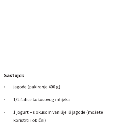
Sastojci:
jagode (pakiranje 400 g)
1/2 šalice kokosovog mlijeka
1 jogurt – s okusom vanilije ili jagode (možete
koristiti i obični)