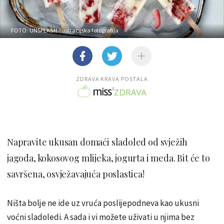
FOTO: UNSPLASH
Ilustracijska fotografija
ZDRAVA KRAVA POSTALA
Napravite ukusan domaći sladoled od svježih
jagoda, kokosovog mlijeka, jogurta i meda. Bit će to
savršena, osvježavajuća poslastica!
Ništa bolje ne ide uz vruća poslijepodneva kao ukusni
voćni sladoledi. A sada i vi možete uživati ​​u njima bez