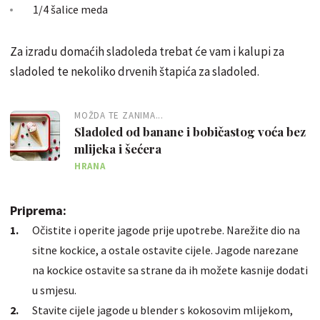
1/4 šalice meda
Za izradu domaćih sladoleda trebat će vam i kalupi za
sladoled te nekoliko drvenih štapića za sladoled.
MOŽDA TE ZANIMA...
Sladoled od banane i bobičastog voća bez
mlijeka i šećera
HRANA
Priprema:
Očistite i operite jagode prije upotrebe. Narežite dio na
sitne kockice, a ostale ostavite cijele. Jagode narezane
na kockice ostavite sa strane da ih možete kasnije dodati
u smjesu.
Stavite cijele jagode u blender s kokosovim mlijekom,