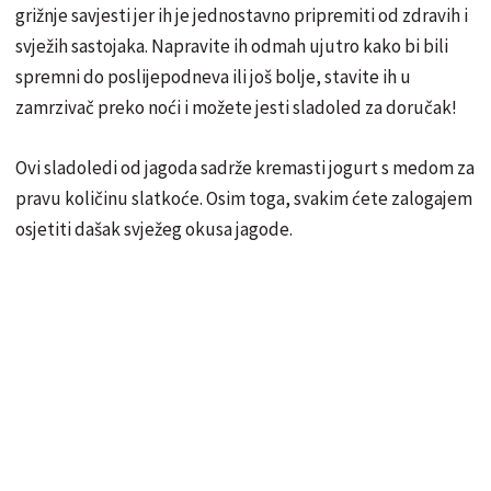
grižnje savjesti jer ih je jednostavno pripremiti od zdravih i
svježih sastojaka. Napravite ih odmah ujutro kako bi bili
spremni do poslijepodneva ili još bolje, stavite ih u
zamrzivač preko noći i možete jesti sladoled za doručak!
Ovi sladoledi od jagoda sadrže kremasti jogurt s medom za
pravu količinu slatkoće. Osim toga, svakim ćete zalogajem
osjetiti dašak svježeg okusa jagode.