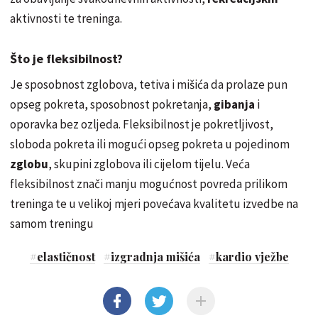
aktivnosti te treninga.
Što je fleksibilnost?
Je sposobnost zglobova, tetiva i mišića da prolaze pun
opseg pokreta, sposobnost pokretanja,
gibanja
i
oporavka bez ozljeda. Fleksibilnost je pokretljivost,
sloboda pokreta ili mogući opseg pokreta u pojedinom
zglobu
, skupini zglobova ili cijelom tijelu. Veća
fleksibilnost znači manju mogućnost povreda prilikom
treninga te u velikoj mjeri povećava kvalitetu izvedbe na
samom treningu
#
elastičnost
#
izgradnja mišića
#
kardio vježbe