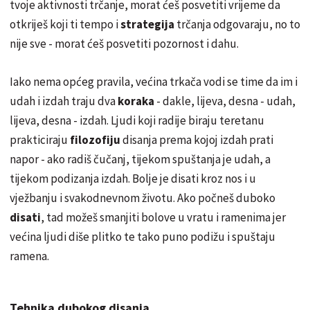
tvoje aktivnosti trčanje, morat ćeš posvetiti vrijeme da
otkriješ koji ti tempo i
strategija
trčanja odgovaraju, no to
nije sve - morat ćeš posvetiti pozornost i dahu.
Iako nema općeg pravila, većina trkača vodi se time da im i
udah i izdah traju dva
koraka
- dakle, lijeva, desna - udah,
lijeva, desna - izdah. Ljudi koji radije biraju
teretanu
prakticiraju
filozofiju
disanja prema kojoj izdah prati
napor - ako radiš čučanj, tijekom spuštanja je udah, a
tijekom podizanja izdah. Bolje je disati kroz nos i u
vježbanju i svakodnevnom životu. Ako počneš duboko
disati
, tad možeš smanjiti bolove u vratu i ramenima jer
većina ljudi diše plitko te tako puno podižu i spuštaju
ramena.
Tehnika dubokog disanja