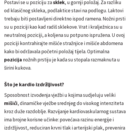
Postavi se u poziciju za
sklek
, u gornji položaj. Za razliku
od klasičnog skleka, podlaktice stavi na podlogu. Laktovi
trebaju biti postavljeni direktno ispod ramena. Nožni prsti
su u poziciji kao kad radiš sklekove. Vrat i kralježnica su u
neutralnoj poziciji, a koljena su potpuno ispružena. U ovoj
poziciji kontrahirajte mišiće stražnjice i mišiće abdomena
kako bi održavala početni položaj tijela. Optimalna
pozicija
nožnih prstiju je kada su stopala razmaknuta u
širini kukova.
Što je kardio izdržljivost?
Sposobnost izvođenja vježbi u kojima sudjeluju veliki
mišići
, dinamičke vježbe srednjeg do visokog intenziteta
kroz duže razdoblje. Razvijanje kardiovaskularnog sustava
ima brojne korisne učinke: povećava razinu energije i
izdržljivost, reduciran krvni tlak i arterijski plak, prevenira