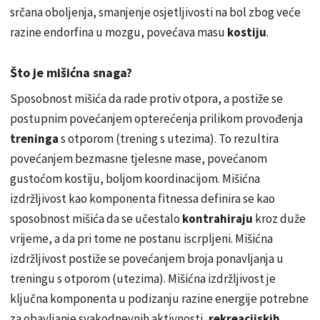
srčana oboljenja, smanjenje osjetljivosti na bol zbog veće
razine endorfina u mozgu, povećava masu
kostiju
.
Što je mišićna snaga?
Sposobnost mišića da rade protiv otpora, a postiže se
postupnim povećanjem opterećenja prilikom provođenja
treninga
s otporom (trening s utezima). To rezultira
povećanjem bezmasne tjelesne mase, povećanom
gustoćom kostiju, boljom koordinacijom. Mišićna
izdržljivost kao komponenta fitnessa definira se kao
sposobnost mišića da se učestalo
kontrahiraju
kroz duže
vrijeme, a da pri tome ne postanu iscrpljeni. Mišićna
izdržljivost postiže se povećanjem broja ponavljanja u
treningu s otporom (utezima). Mišićna izdržljivost je
ključna komponenta u podizanju razine energije potrebne
za obavljanje svakodnevnih aktivnosti,
rekreacijskih