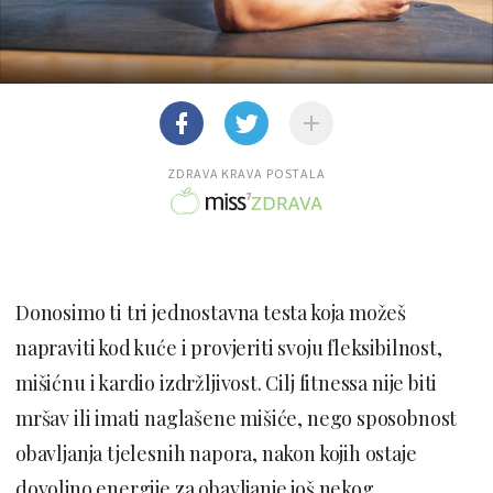
ZDRAVA KRAVA POSTALA
Donosimo ti tri jednostavna testa koja možeš
napraviti kod kuće i provjeriti svoju fleksibilnost,
mišićnu i kardio izdržljivost. Cilj fitnessa nije biti
mršav ili imati naglašene mišiće, nego sposobnost
obavljanja tjelesnih napora, nakon kojih ostaje
dovoljno energije za obavljanje još nekog