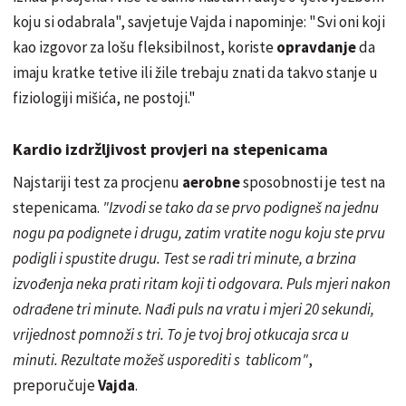
koju si odabrala", savjetuje Vajda i napominje: "Svi oni koji
kao izgovor za lošu fleksibilnost, koriste
opravdanje
da
imaju kratke tetive ili žile trebaju znati da takvo stanje u
fiziologiji mišića, ne postoji."
Kardio izdržljivost provjeri na stepenicama
Najstariji test za procjenu
aerobne
sposobnosti je test na
stepenicama.
"Izvodi se tako da se prvo podigneš na jednu
nogu pa podignete i drugu, zatim vratite nogu koju ste prvu
podigli i spustite drugu. Test se radi tri minute, a brzina
izvođenja neka prati ritam koji ti odgovara. Puls mjeri nakon
odrađene tri minute. Nađi puls na vratu i
mjeri 20
sekundi,
vrijednost pomnoži s tri. To je tvoj broj otkucaja srca u
minuti. Rezultate možeš usporediti s tablicom"
,
preporučuje
Vajda
.