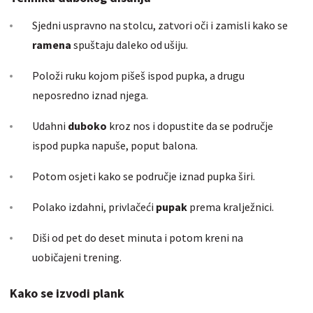
Sjedni uspravno na stolcu, zatvori oči i zamisli kako se
ramena
spuštaju daleko od ušiju.
Položi ruku kojom pišeš ispod pupka, a drugu
neposredno iznad njega.
Udahni
duboko
kroz nos i dopustite da se područje
ispod pupka napuše, poput balona.
Potom osjeti kako se područje iznad pupka širi.
Polako izdahni, privlačeći
pupak
prema kralježnici.
Diši od pet do deset minuta i potom kreni na
uobičajeni trening.
Kako se izvodi plank