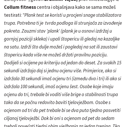
Collum fitness
centra i objašnjava kako se
sama
možeš
testirati:
"Plank test se koristi u procjeni snage stabilizatora
trupa. Potrebna ti je tvrda podloga ili strunjača za izvođenje
pokreta. Zauzmi stav 'plank' (plank je u osnovi izdržaj u
gornjoj poziciji skleka) i upali štopericu ili gledaj na kazaljke
na satu. Izdrži što dulje možeš i pogledaj na sat ili zaustavi
štopericu kada više ne možeš držati pravilnu poziciju.
Dodijeli si ocijene po kriteriju od jedan do deset. Za svakih 15
sekundi izdržaja daj si jednu ocjenu više. Primjerice, ako si
izdržala 30 sekundi imaš ocjenu tri (između dva i tri) ili ako si
izdržala 100 sekundi, imaš ocjenu šest. Osobe koje imaju
ocjenu
do tri, trebale bi voditi više brige o stabilnosti trupa
tako da se počnu redovito baviti tjelovježbom. Osobe s
ocjenom od tri do pet trebale bi se dva puta tjedno posvetiti
ciljanoj tjelovježbi. Dok bi oni s ocjenom od pet do sedam
trebali povećati tjedni obim vježbanja za jedan trening. Tko