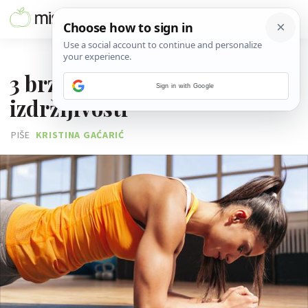
18. RUJNA 2015.
3 brza testa fizičke
Sign in with Google
izdržljivosti
PIŠE
KRISTINA GAĆARIĆ