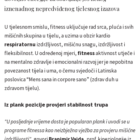
iznenadnog nepredviđenog tjelesnog izazova
U tjelesnom smislu, fitness uključuje rad srca, pluća i svih
mišićnih skupina u tijelu, a uzima u obzir kardio
respiratornu
izdržljivost, mišićnu snagu, izdržljivost i
fleksibilnost. U određenoj mjeri,
fitness
aktivnost utječe i
na mentalno zdravlje i emocionalni razvoj jer je nepobitna
povezanost
tijela
i uma, o čemu svjedoči i Latinska
poslovica “Mens sana in corpore sano” (zdrav duh u
zdravom tijelu).
Iz plank pozicije provjeri stabilnost trupa
"U posljednje vrijeme dosta je popularan plank i uvodi se u
programe fitnessa kao
neizbježna
vježba za provjeru mišićne
izdržljivosti"
, govori
Branimir Vajda,
prof. kineziologije iz