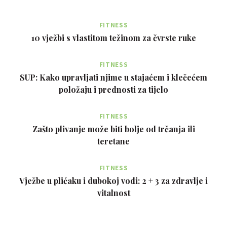
FITNESS
10 vježbi s vlastitom težinom za čvrste ruke
FITNESS
SUP: Kako upravljati njime u stajaćem i klečećem
položaju i prednosti za tijelo
FITNESS
Zašto plivanje može biti bolje od trčanja ili
teretane
FITNESS
Vježbe u plićaku i dubokoj vodi: 2 + 3 za zdravlje i
vitalnost