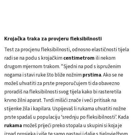
Krojačka traka za provjeru fleksibilnosti
Test za procjenu fleksibilnosti, odnosno elastičnosti tijela
radi se na podu s krojačkim
centimetrom
ili nekom
drugom mjernom trakom. "Sjedni na pod s ispruženim
nogama i stavi ruke što bliže nožnim
prstima
. Ako se ne
možeš uhvatiti za prste preporučujem ti da obavezno
proradiš na fleksibilnosti svog tijela kako bi rasteretila
krvno žilni aparat. Tvrdi mišići znače i veći pritisak na
stijenke
žila i kapilara. Uspijevaš li rukama uhvatiti nožne
prste spadaš u populaciju ‘srednju po fleksibilnosti’. Kada
rukama
možeš
prijeći
preko stopala u skupini si koja je
iznad prosjeka i više te samo nastavi i dalje s tjelovježbom