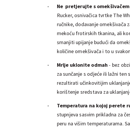
Ne pretjerujte s omekšivačem
Rucker, osnivačica tvrtke The W
ručnike, dodavanje omekšivača za
mekoću frotirskih tkanina, ali ko
smanjiti upijanje budući da omekš
količine omekšivača i to u svak
Mrlje uklonite odmah
- bez obz
za sunčanje s odjeće ili lažni ten 
rezultirati učinkovitijim uklanja
korištenje sredstava za uklanjanje
Temperatura na kojoj perete r
stupnjeva sasvim prikladna za čes
peru na višim temperaturama. Sa