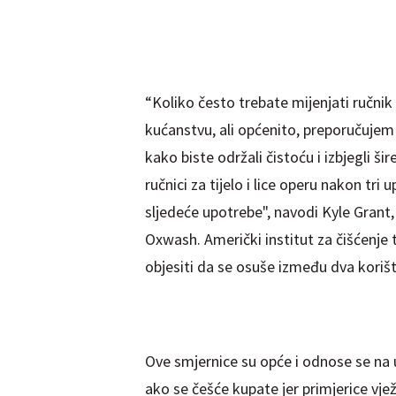
“Koliko često trebate mijenjati ručni
kućanstvu, ali općenito, preporučujem
kako biste održali čistoću i izbjegli š
ručnici za tijelo i lice operu nakon tri
sljedeće upotrebe", navodi Kyle Grant, 
Oxwash. Američki institut za čišćenje 
objesiti da se osuše između dva korište
Ove smjernice su opće i odnose se na uob
ako se češće kupate jer primjerice vjež