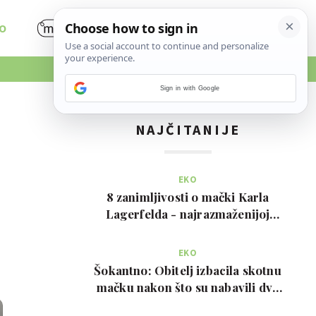
O
Sign in with Google
NAJČITANIJE
EKO
8 zanimljivosti o mački Karla
Lagerfelda - najrazmaženijoj
mački na svijetu
EKO
Šokantno: Obitelj izbacila skotnu
mačku nakon što su nabavili dva
psa