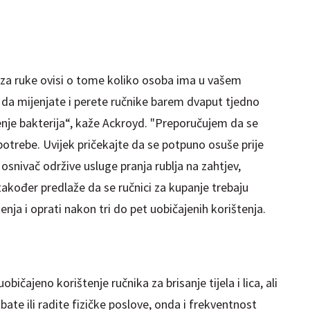
k za ruke ovisi o tome koliko osoba ima u vašem
 da mijenjate i perete ručnike barem dvaput tjedno
irenje bakterija“, kaže Ackroyd. "Preporučujem da se
 upotrebe. Uvijek pričekajte da se potpuno osuše prije
osnivač održive usluge pranja rublja na zahtjev,
također predlaže da se ručnici za kupanje trebaju
nja i oprati nakon tri do pet uobičajenih korištenja.
ičajeno korištenje ručnika za brisanje tijela i lica, ali
bate ili radite fizičke poslove, onda i frekventnost