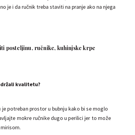
sno je i da ručnik treba staviti na pranje ako na njega
iti posteljinu, ručnike, kuhinjske krpe
držali kvalitetu?
u je potreban prostor u bubnju kako bi se moglo
tavljajte mokre ručnike dugo u perilici jer to može
m mirisom.