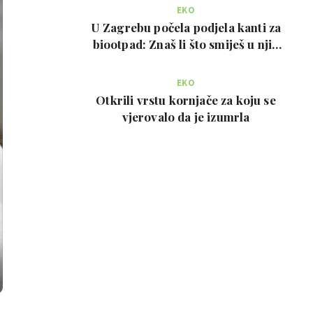
EKO
U Zagrebu počela podjela kanti za
biootpad: Znaš li što smiješ u njih
bacati?
EKO
Otkrili vrstu kornjače za koju se
vjerovalo da je izumrla