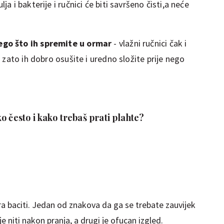
ja i bakterije i ručnici će biti savršeno čisti,a neće
nego što ih spremite u ormar
- vlažni ručnici čak i
 i zato ih dobro osušite i uredno složite prije nego
o često i kako trebaš prati plahte?
ra baciti. Jedan od znakova da ga se trebate zauvijek
e niti nakon pranja, a drugi je ofucan izgled.