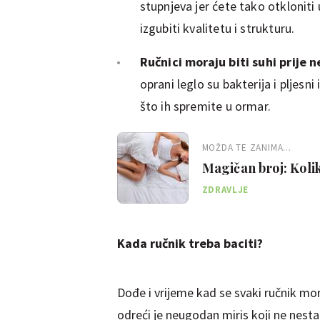
stupnjeva jer ćete tako otkloniti ul
izgubiti kvalitetu i strukturu.
Ručnici moraju biti suhi prije 
oprani leglo su bakterija i pljesni
što ih spremite u ormar.
MOŽDA TE ZANIMA...
Magičan broj: Kolik
ZDRAVLJE
Kada ručnik treba baciti?
Dođe i vrijeme kad se svaki ručnik mo
odreći je neugodan miris koji ne nestaj