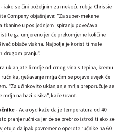
- iako se čini poželjnim za mekoću rublja Chrissie
hite Company objašnjava: "Za super-mekane
 tkanine u posljednjem ispiranju povećava
ristite ga umjereno jer će prekomjerne količine
ivač oblaže vlakna. Najbolje je koristiti male
om drugom pranju".
ira uklanjate li mrlje od crnog vina s tepiha, kremu
s ručnika, rješavanje mrlja čim se pojave uvijek će
njem. "Za učinkovito uklanjanje mrlja preporučuje se
 mrlja na bazi kisika", kaže Grant.
učnike
- Ackroyd kaže da je temperatura od 40
to pranje ručnika jer će se prebrzo istrošiti ako se
vjetuje da ipak povremeno operete ručnike na 60