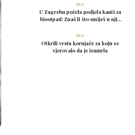
EKO
U Zagrebu počela podjela kanti za
biootpad: Znaš li što smiješ u njih
bacati?
EKO
Otkrili vrstu kornjače za koju se
vjerovalo da je izumrla