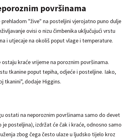
neporoznim površinama
e prehladom "žive" na posteljini vjerojatno puno dulje
eživljavanje ovisi o nizu čimbenika uključujući vrstu
na i utjecaje na okoliš poput vlage i temperature.
ice ostaju kraće vrijeme na poroznim površinama.
stu tkanine poput tepiha, odjeće i posteljine. Iako,
oj tkanini", dodaje Higgins.
ogu ostati na neporoznim površinama samo do devet
je posteljina), izdržat će čak i kraće, odnosno samo
kruženja zbog čega često ulaze u ljudsko tijelo kroz