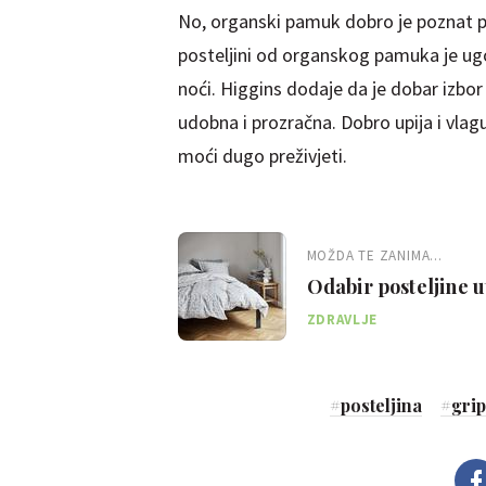
No, organski pamuk dobro je poznat po
posteljini od organskog pamuka je ugodn
noći. Higgins dodaje da je dobar izbor 
udobna i prozračna. Dobro upija i vlag
moći dugo preživjeti.
MOŽDA TE ZANIMA...
Odabir posteljine ut
trebalo birati
ZDRAVLJE
#
posteljina
#
gri