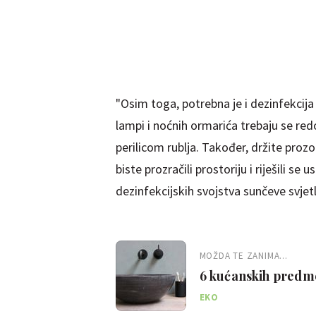
"Osim toga, potrebna je i dezinfekcija 
lampi i noćnih ormarića trebaju se redo
perilicom rublja. Također, držite pro
biste prozračili prostoriju i riješili se
dezinfekcijskih svojstva sunčeve svjetl
MOŽDA TE ZANIMA...
6 kućanskih predmet
EKO