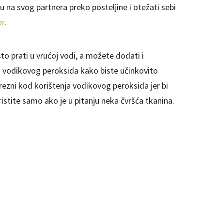
ipu na svog partnera preko posteljine i otežati sebi
or
.
to prati u vrućoj vodi, a možete dodati i
ili vodikovog peroksida kako biste učinkovito
oprezni kod korištenja vodikovog peroksida jer bi
istite samo ako je u pitanju neka čvršća tkanina.