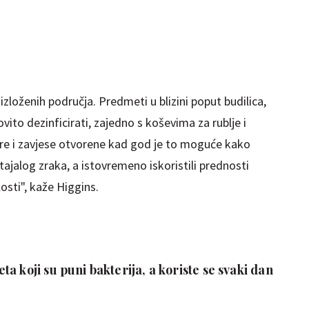
izloženih područja. Predmeti u blizini poput budilica,
vito dezinficirati, zajedno s koševima za rublje i
zore i zavjese otvorene kad god je to moguće kako
 ustajalog zraka, a istovremeno iskoristili prednosti
osti", kaže Higgins.
a koji su puni bakterija, a koriste se svaki dan