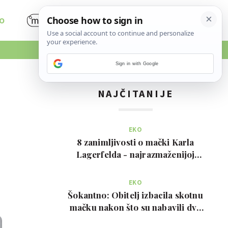
O
Sign in with Google
NAJČITANIJE
EKO
8 zanimljivosti o mački Karla
Lagerfelda - najrazmaženijoj
mački na svijetu
EKO
Šokantno: Obitelj izbacila skotnu
mačku nakon što su nabavili dva
psa