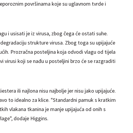
a neporoznim površinama koje su uglavnom tvrde i
 i usisati je iz virusa, zbog čega će ostati suhe.
degradaciju strukture virusa. Zbog toga su upijajuće
jućih. Prozračna posteljina koja odvodi vlagu od tijela
vi virusi koji se nađu u posteljini brzo će se razgraditi
tera ili najlona nisu najbolje jer nisu jako upijajuće.
pravo to idealno za klice. "Standardni pamuk s kratkim
atkih vlakana tkanina je manje upijajuća od onih s
lage", dodaje Higgins.