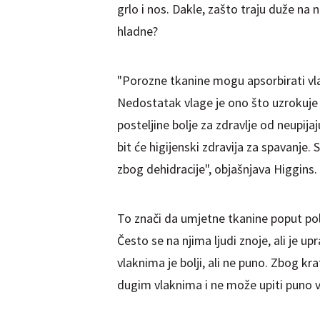
grlo i nos. Dakle, zašto traju duže n
hladne?
"Porozne tkanine mogu apsorbirati vlagu
Nedostatak vlage je ono što uzrokuje 
posteljine bolje za zdravlje od neupija
bit će higijenski zdravija za spavanje. S
zbog dehidracije", objašnjava Higgins.
To znači da umjetne tkanine poput polies
Često se na njima ljudi znoje, ali je u
vlaknima je bolji, ali ne puno. Zbog kr
dugim vlaknima i ne može upiti puno v