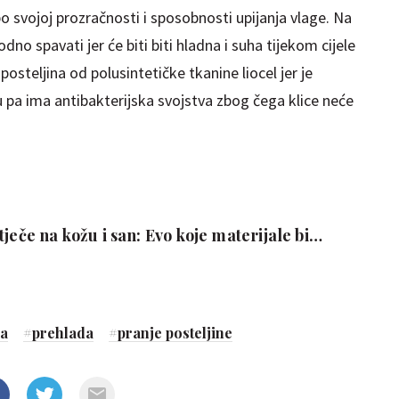
 svojoj prozračnosti i sposobnosti upijanja vlage. Na
o spavati jer će biti biti hladna i suha tijekom cijele
posteljina od polusintetičke tkanine liocel jer je
u pa ima antibakterijska svojstva zbog čega klice neće
ječe na kožu i san: Evo koje materijale bi
pa
#
prehlada
#
pranje posteljine