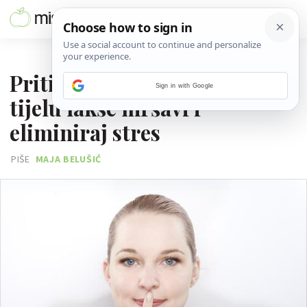
29. PROSINCA 2016.
Pritiskom ovih točaka na
Sign in with Google
tijelu lakše mršavi i
eliminiraj stres
PIŠE
MAJA BELUŠIĆ