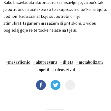
Kako bi savladala akupresuru za mršavljenje, za početak
je potrebno naučiti koje su to akupresurne točke na tijelu.
Jednom kada saznaš koje su, potrebno ih je
stimulirati
laganom masažom
ili pritiskom. U videu
pogledaj gdje se te točke nalaze na tijelu.
#
mršavljenje
#
akupresura
#
dijeta
#
metabolizam
#
apetit
#
zdrav život