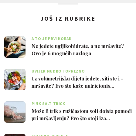
JOŠ IZ RUBRIKE
A TO JE PRVI KORAK
Ne jedete ugljikohidrate, a ne mršavite?
Ovo je 6 mogućih razloga
UVIJEK MUDRO I OPREZNO
Uz volumetrijsku dijetu jedete, siti ste i -
mršavite? Evo što kaže nutricionis…
PINK SALT TRICK
Može li trik s ružičastom soli doista pomoći
pri mršavljenju? Evo što stoji iza…