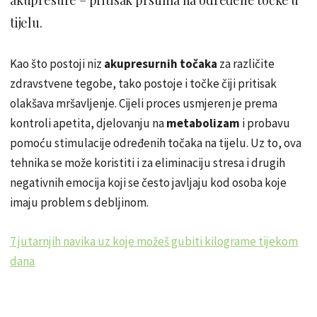
tijelu.
Kao što postoji niz
akupresurnih točaka
za različite
zdravstvene tegobe, tako postoje i točke čiji pritisak
olakšava mršavljenje. Cijeli proces usmjeren je prema
kontroli apetita, djelovanju na
metabolizam
i probavu
pomoću stimulacije određenih točaka na tijelu. Uz to, ova
tehnika se može koristiti i za eliminaciju stresa i drugih
negativnih emocija koji se često javljaju kod osoba koje
imaju problem s debljinom.
7 jutarnjih navika uz koje možeš gubiti kilograme tijekom
dana