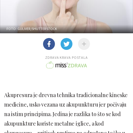
FOTO: GULIVER/SHUTTERSTOCK
ZDRAVA KRAVA POSTALA
Akupresura je drevna tehnika tradicionalne kineske
medicine, usko vezana uz akupunkturu jer počivaju
na istim principima. Jedina je razlika to što se kod
akupunkture koriste metalne iglice, a kod
akupresure – pritisak prstima na određene točke u