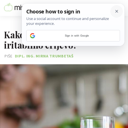
22. SIJEČNJA 2013.
Kako se udebljati uz
Sign in with Google
iritabilno crijevo?
PIŠE
DIPL. ING. MIRNA TRUMBETAŠ