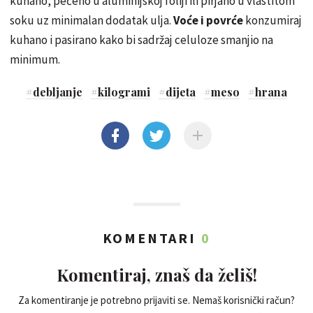
kuhano, pečeno u aluminijskoj foliji ili pirjano u vlastitom
soku uz minimalan dodatak ulja.
Voće i povrće
konzumiraj
kuhano i pasirano kako bi sadržaj celuloze smanjio na
minimum.
#
debljanje
#
kilogrami
#
dijeta
#
meso
#
hrana
KOMENTARI
0
Komentiraj, znaš da želiš!
Za komentiranje je potrebno prijaviti se. Nemaš korisnički račun?