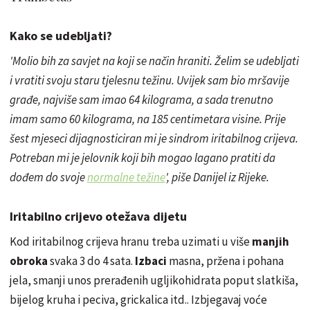
Kako se udebljati?
'Molio bih za savjet na koji se način hraniti. Želim se udebljati
i vratiti svoju staru tjelesnu težinu. Uvijek sam bio mršavije
građe, najviše sam imao 64 kilograma, a sada trenutno
imam samo 60 kilograma, na
185 centimetara
visine. Prije
šest mjeseci dijagnosticiran mi je sindrom iritabilnog crijeva.
Potreban mi je jelovnik koji bih mogao lagano pratiti da
dođem do svoje
normalne težine
', piše Danijel iz Rijeke.
Iritabilno crijevo otežava dijetu
Kod iritabilnog crijeva hranu treba uzimati u više
manjih
obroka
svaka 3 do 4 sata.
Izbaci
masna, pržena i pohana
jela, smanji unos prerađenih ugljikohidrata poput slatkiša,
bijelog kruha i peciva, grickalica itd.. Izbjegavaj voće