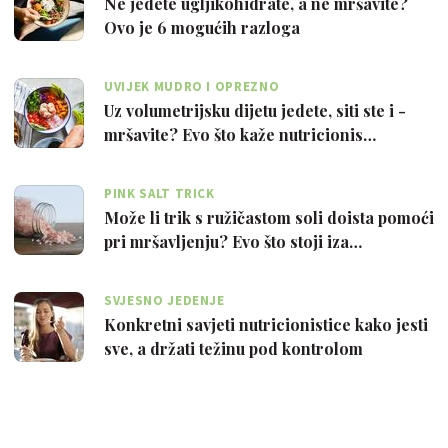
Ne jedete ugljikohidrate, a ne mršavite?
Ovo je 6 mogućih razloga
UVIJEK MUDRO I OPREZNO
Uz volumetrijsku dijetu jedete, siti ste i -
mršavite? Evo što kaže nutricionis…
PINK SALT TRICK
Može li trik s ružičastom soli doista pomoći
pri mršavljenju? Evo što stoji iza…
SVJESNO JEDENJE
Konkretni savjeti nutricionistice kako jesti
sve, a držati težinu pod kontrolom