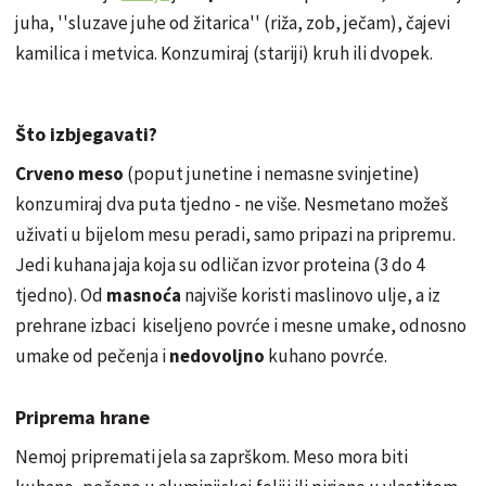
juha, ''sluzave juhe od žitarica'' (riža, zob, ječam), čajevi
kamilica i metvica. Konzumiraj (stariji) kruh ili dvopek.
Što izbjegavati?
Crveno meso
(poput junetine i nemasne svinjetine)
konzumiraj dva puta tjedno - ne više. Nesmetano možeš
uživati u bijelom mesu peradi, samo pripazi na pripremu.
Jedi kuhana jaja koja su odličan izvor proteina (3 do 4
tjedno). Od
masnoća
najviše koristi maslinovo ulje, a iz
prehrane izbaci kiseljeno povrće i mesne umake, odnosno
umake od pečenja i
nedovoljno
kuhano povrće.
Priprema hrane
Nemoj pripremati jela sa zaprškom. Meso mora biti