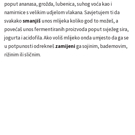
poput ananasa, grožđa, lubenica, suhog voća kao i
namirnice s velikim udjelom vlakana. Savjetujem ti da
svakako
smanjiš
unos mlijeka koliko god to možeš, a
povećaš unos fermentiranih proizvoda poput svježeg sira,
jogurta i acidofila. Ako voliš mlijeko onda umjesto da ga se
u potpunosti odrekneš
zamijeni
ga sojinim, bademovim,
rižinim ili sličnim.