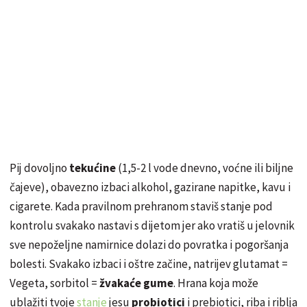
Pij dovoljno
tekućine
(1,5-2 l vode dnevno, voćne ili biljne
čajeve), obavezno izbaci alkohol, gazirane napitke, kavu i
cigarete. Kada pravilnom prehranom staviš stanje pod
kontrolu svakako nastavi s dijetom jer ako vratiš u jelovnik
sve nepoželjne namirnice dolazi do povratka i pogoršanja
bolesti. Svakako izbaci i oštre začine, natrijev glutamat =
Vegeta, sorbitol =
žvakaće gume
. Hrana koja može
ublažiti tvoje
stanje
jesu
probiotici
i prebiotici, riba i riblja