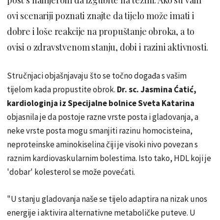
ovi scenariji poznati znajte da tijelo može imati i
dobre i loše reakcije na propuštanje obroka, a to
ovisi o zdravstvenom stanju, dobi i razini aktivnosti.
Stručnjaci objašnjavaju što se točno događa s vašim
tijelom kada propustite obrok.
Dr. sc. Jasmina Ćatić,
kardiologinja iz Specijalne bolnice Sveta Katarina
objasnila je da postoje razne vrste posta i gladovanja, a
neke vrste posta mogu smanjiti razinu homocisteina,
neproteinske aminokiselina čiji je visoki nivo povezan s
raznim kardiovaskularnim bolestima. Isto tako, HDL koji je
'dobar' kolesterol se može povećati.
"U stanju gladovanja naše se tijelo adaptira na nizak unos
energije i aktivira alternativne metaboličke puteve. U