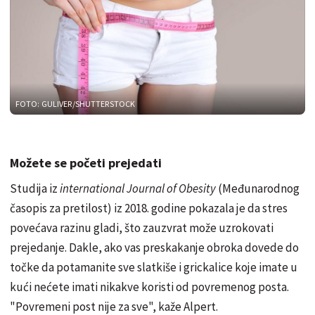
FOTO: GULIVER/SHUTTERSTOCK
Možete se početi prejedati
Studija iz
international Journal of Obesity
(Međunarodnog
časopis za pretilost) iz 2018. godine pokazala je da stres
povećava razinu gladi, što zauzvrat može uzrokovati
prejedanje. Dakle, ako vas preskakanje obroka dovede do
točke da potamanite sve slatkiše i grickalice koje imate u
kući nećete imati nikakve koristi od povremenog posta.
"Povremeni post nije za sve", kaže Alpert.