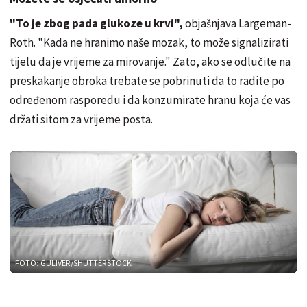
"To je zbog pada glukoze u krvi",
objašnjava Largeman-
Roth. "Kada ne hranimo naše mozak, to može signalizirati
tijelu da je vrijeme za mirovanje." Zato, ako se odlučite na
preskakanje obroka trebate se pobrinuti da to radite po
određenom rasporedu i da konzumirate hranu koja će vas
držati sitom za vrijeme posta.
FOTO: GULIVER/SHUTTERSTOCK