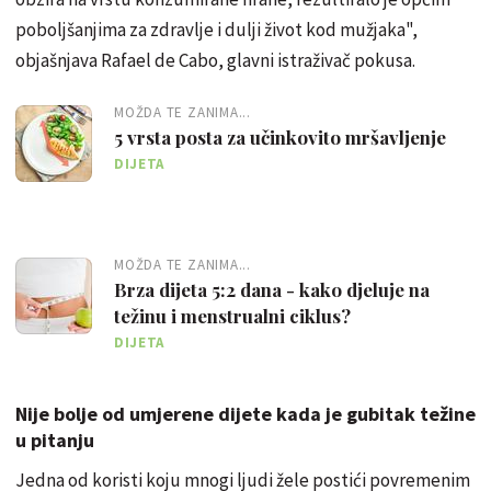
poboljšanjima za zdravlje i dulji život kod mužjaka",
objašnjava Rafael de Cabo, glavni istraživač pokusa.
MOŽDA TE ZANIMA...
5 vrsta posta za učinkovito mršavljenje
DIJETA
MOŽDA TE ZANIMA...
Brza dijeta 5:2 dana - kako djeluje na
težinu i menstrualni ciklus?
DIJETA
Nije bolje od umjerene dijete kada je gubitak težine
u pitanju
Jedna od koristi koju mnogi ljudi žele postići povremenim