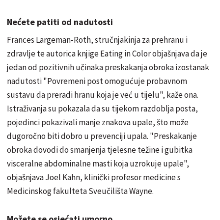
Nećete patiti od nadutosti
Frances Largeman-Roth, stručnjakinja za prehranu i
zdravlje te autorica knjige Eating in Color objašnjava da je
jedan od pozitivnih učinaka preskakanja obroka izostanak
nadutosti "Povremeni post omogućuje probavnom
sustavu da preradi hranu koja je već u tijelu", kaže ona.
Istraživanja su pokazala da su tijekom razdoblja posta,
pojedinci pokazivali manje znakova upale, što može
dugoročno biti dobro u prevenciji upala. "Preskakanje
obroka dovodi do smanjenja tjelesne težine i gubitka
visceralne abdominalne masti koja uzrokuje upale",
objašnjava Joel Kahn, klinički profesor medicine s
Medicinskog fakulteta Sveučilišta Wayne.
Možete se osjećati umorno