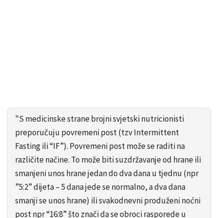
"S medicinske strane brojni svjetski nutricionisti
preporučuju povremeni post (tzv Intermittent
Fasting ili “IF”). Povremeni post može se raditi na
različite načine. To može biti suzdržavanje od hrane ili
smanjeni unos hrane jedan do dva dana u tjednu (npr
”5:2” dijeta – 5 dana jede se normalno, a dva dana
smanji se unos hrane) ili svakodnevni produženi noćni
post npr “16:8” što znači da se obroci rasporede u