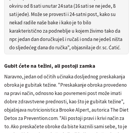
okviru od 8 sati unutar 24 sata (16 sati se ne jede, 8
sati jede). Može se provesti i 24-satni post, kako su
nekad radile naše bake i kako je to bilo
karakteristično za podneblje u kojem živimo tako da
npr. jedan dan doručkuješ i ručaš i onda ne jedeš ništa
do sljedećeg dana do ručka", objasnila je dr. sc. Ćatić.
Gubit ćete na težini, ali postoji zamka
Naravno, jedan od očitih učinaka dosljednog preskakanja
obroka je gubitak težine. "Preskakanje obroka provedeno
na pravi način, odnosno kao povremeni post može imati
dobre zdravstvene prednosti, kao što je gubitak težine",
objašnjava nutricionistica Brooke Alpert, autorica The Diet
Detox za Prevention.com. "Ali postoji pravi i krivi način za
to. Ako preskačete obroke da biste kaznili sami sebe, to je