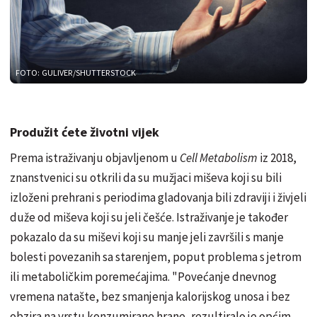
FOTO: GULIVER/SHUTTERSTOCK
Produžit ćete životni vijek
Prema istraživanju objavljenom u
Cell Metabolism
iz 2018,
znanstvenici su otkrili da su mužjaci miševa koji su bili
izloženi prehrani s periodima gladovanja bili zdraviji i živjeli
duže od miševa koji su jeli češće. Istraživanje je također
pokazalo da su miševi koji su manje jeli završili s manje
bolesti povezanih sa starenjem, poput problema s jetrom
ili metaboličkim poremećajima.
"Povećanje dnevnog
vremena natašte, bez smanjenja kalorijskog unosa i bez
obzira na vrstu konzumirane hrane, rezultiralo je općim