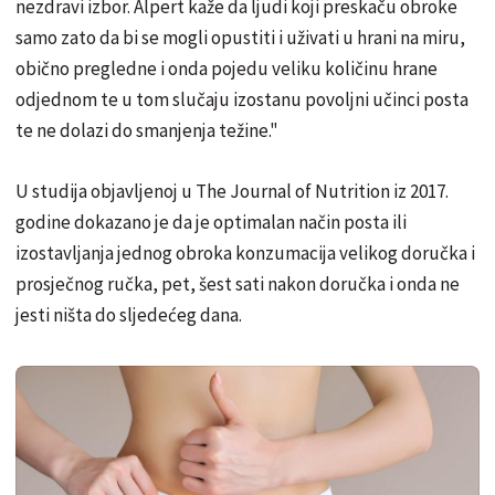
nezdravi izbor. Alpert kaže da ljudi koji preskaču obroke
samo zato da bi se mogli opustiti i uživati u hrani na miru,
obično pregledne i onda pojedu veliku količinu hrane
odjednom te u tom slučaju izostanu povoljni učinci posta
te ne dolazi do smanjenja težine."
U studija objavljenoj u The Journal of Nutrition iz 2017.
godine dokazano je da je optimalan način posta ili
izostavljanja jednog obroka konzumacija velikog doručka i
prosječnog ručka, pet, šest sati nakon doručka i onda ne
jesti ništa do sljedećeg dana.