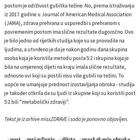
postom je održivost gubitka težine. No, prema istraživanju
iz 2017. godine u Journal of American Medical Association
(JAMA), zdrava prehrana u usporedbi s prehranom s
povremenim postom ima slične rezultate dugoročno. Ovo
je bilo jedno od rijetkih studija koje su se provodile na
ljudima, a utvrđeno je da je nakon godinu dana skupina
osoba koja je koristila metodu posta 5:2 i skupina koja je
bila na umjerenoj dijeti na kraju imala slične rezultate,
odnosno ovi koji su postili nisu više gubili na težini
.
To
uopće ne umanjuje prednost izostavljanja obroka - studija
je također otkrila da su ljudi iz skupine koji su koristili post
5:2 bili "metabolički zdraviji".
Tekst je iz arhive missZDRAVE i sada je ponovno objavljen.
#
post
#
mršavljenje
#
dijeta
#
preskakanje obroka