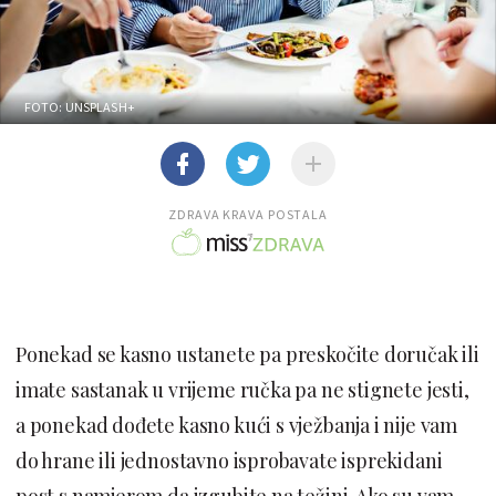
FOTO: UNSPLASH+
ZDRAVA KRAVA POSTALA
Ponekad se kasno ustanete pa preskočite doručak ili
imate sastanak u vrijeme ručka pa ne stignete jesti,
a ponekad dođete kasno kući s vježbanja i nije vam
do hrane ili jednostavno isprobavate isprekidani
post s namjerom da izgubite na težini. Ako su vam