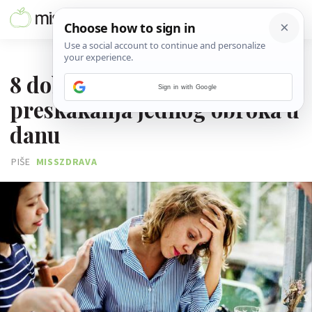
14. LIPNJA 2026.
8 dobrih i loših posljedica
Sign in with Google
preskakanja jednog obroka u
danu
PIŠE
MISSZDRAVA