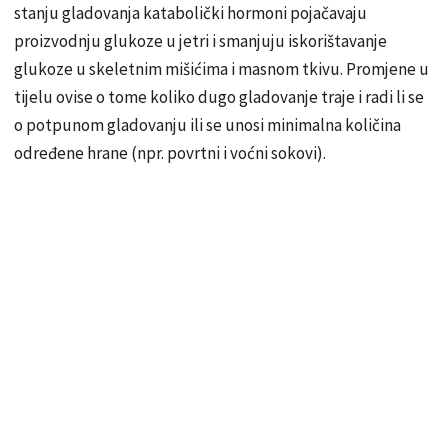
stanju gladovanja katabolički hormoni pojačavaju
proizvodnju glukoze u jetri i smanjuju iskorištavanje
glukoze u skeletnim mišićima i masnom tkivu. Promjene u
tijelu ovise o tome koliko dugo gladovanje traje i radi li se
o potpunom gladovanju ili se unosi minimalna količina
određene hrane (npr. povrtni i voćni sokovi).