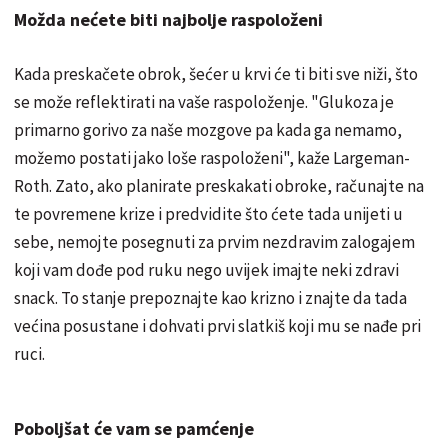
Možda nećete biti najbolje raspoloženi
Kada preskačete obrok, šećer u krvi će ti biti sve niži, što
se može reflektirati na vaše raspoloženje. "Glukoza je
primarno gorivo za naše mozgove pa kada ga nemamo,
možemo postati jako loše raspoloženi", kaže Largeman-
Roth. Zato, ako planirate preskakati obroke, računajte na
te povremene krize i predvidite što ćete tada unijeti u
sebe, nemojte posegnuti za prvim nezdravim zalogajem
koji vam dođe pod ruku nego uvijek imajte neki zdravi
snack. To stanje prepoznajte kao krizno i znajte da tada
većina posustane i dohvati prvi slatkiš koji mu se nađe pri
ruci.
Poboljšat će vam se pamćenje