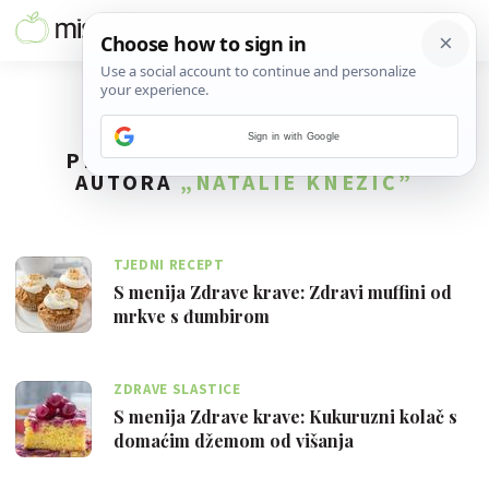
Sign in with Google
PRONAĐENO
6
REZULTATA ZA
AUTORA
„NATALIE KNEZIĆ”
TJEDNI RECEPT
S menija Zdrave krave: Zdravi muffini od
mrkve s đumbirom
ZDRAVE SLASTICE
S menija Zdrave krave: Kukuruzni kolač s
domaćim džemom od višanja