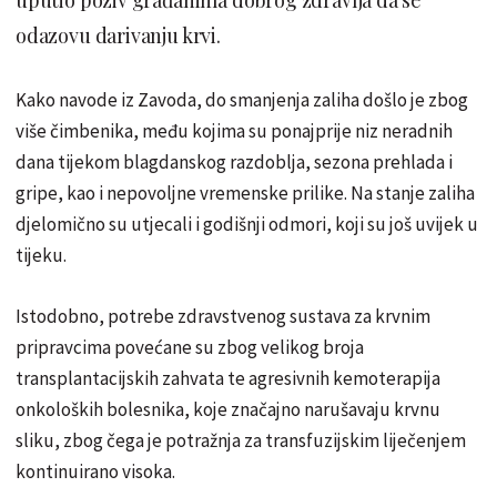
odazovu darivanju krvi.
Kako navode iz Zavoda, do smanjenja zaliha došlo je zbog
više čimbenika, među kojima su ponajprije niz neradnih
dana tijekom blagdanskog razdoblja, sezona prehlada i
gripe, kao i nepovoljne vremenske prilike. Na stanje zaliha
djelomično su utjecali i godišnji odmori, koji su još uvijek u
tijeku.
Istodobno, potrebe zdravstvenog sustava za krvnim
pripravcima povećane su zbog velikog broja
transplantacijskih zahvata te agresivnih kemoterapija
onkoloških bolesnika, koje značajno narušavaju krvnu
sliku, zbog čega je potražnja za transfuzijskim liječenjem
kontinuirano visoka.