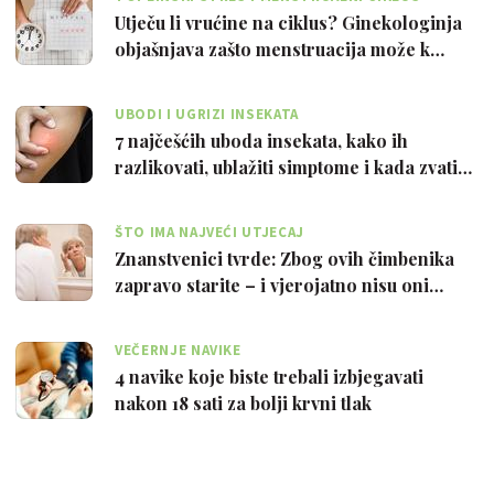
Utječu li vrućine na ciklus? Ginekologinja
objašnjava zašto menstruacija može k…
UBODI I UGRIZI INSEKATA
7 najčešćih uboda insekata, kako ih
razlikovati, ublažiti simptome i kada zvati…
ŠTO IMA NAJVEĆI UTJECAJ
Znanstvenici tvrde: Zbog ovih čimbenika
zapravo starite – i vjerojatno nisu oni…
VEČERNJE NAVIKE
4 navike koje biste trebali izbjegavati
nakon 18 sati za bolji krvni tlak