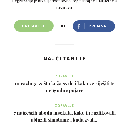
Registracija je brza i jednostavna, registriraj se i uključi se u
raspravu.
PRIJAVI SE
ILI
PRIJAVA
NAJČITANIJE
ZDRAVLJE
10 razloga zašto koža svrbi i kako se riješiti te
neugodne pojave
ZDRAVLJE
7 najčešćih uboda insekata, kako ih razlikovati,
ublažiti simptome i kada zvati…