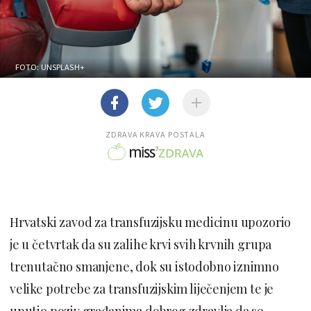
FOTO: UNSPLASH+
ZDRAVA KRAVA POSTALA
Hrvatski zavod za transfuzijsku medicinu upozorio
je u četvrtak da su zalihe krvi svih krvnih grupa
trenutačno smanjene, dok su istodobno iznimno
velike potrebe za transfuzijskim liječenjem te je
uputio poziv građanima dobrog zdravlja da se