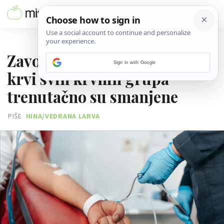
09. SIJEČNJA 2026.
Zavod za transfuziju: Zalihe
Sign in with Google
krvi svih krvnih grupa
trenutačno su smanjene
PIŠE
HINA/VEDRANA LARVA