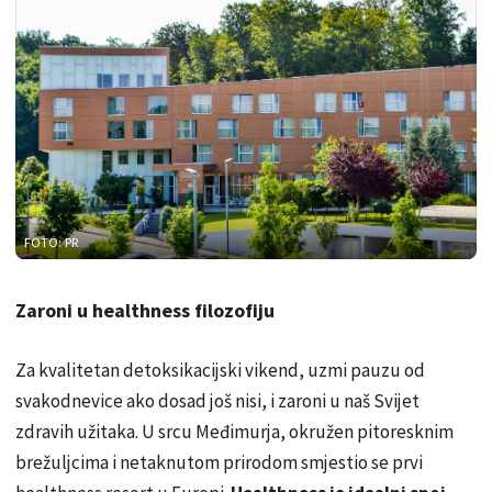
FOTO: PR
Zaroni u healthness filozofiju
Za kvalitetan detoksikacijski vikend, uzmi pauzu od
svakodnevice ako dosad još nisi, i zaroni u naš Svijet
zdravih užitaka. U srcu Međimurja, okružen pitoresknim
brežuljcima i netaknutom prirodom smjestio se prvi