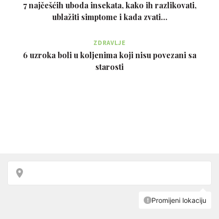
7 najčešćih uboda insekata, kako ih razlikovati,
ublažiti simptome i kada zvati…
ZDRAVLJE
6 uzroka boli u koljenima koji nisu povezani sa
starosti