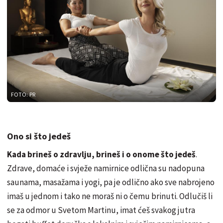
FOTO: PR
Ono si što jedeš
Kada brineš o zdravlju, brineš i o onome što jedeš
.
Zdrave, domaće i svježe namirnice odlična su nadopuna
saunama, masažama i yogi, pa je odlično ako sve nabrojeno
imaš u jednom i tako ne moraš ni o čemu brinuti. Odlučiš li
se za odmor u Svetom Martinu, imat ćeš svakog jutra