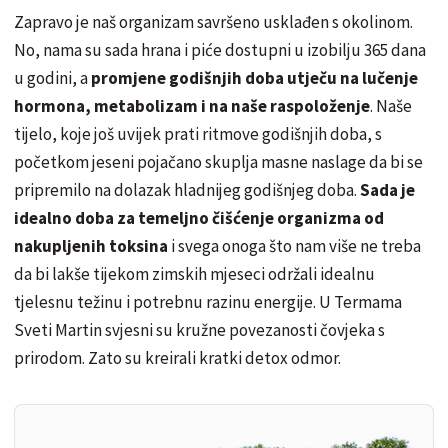
Zapravo je naš organizam savršeno usklađen s okolinom.
No, nama su sada hrana i piće dostupni u izobilju 365 dana
u godini, a
promjene godišnjih doba utječu na lučenje
hormona, metabolizam i na naše raspoloženje
. Naše
tijelo, koje još uvijek prati ritmove godišnjih doba, s
početkom jeseni pojačano skuplja masne naslage da bi se
pripremilo na dolazak hladnijeg godišnjeg doba.
Sada je
idealno doba za temeljno čišćenje organizma od
nakupljenih toksina
i svega onoga što nam više ne treba
da bi lakše tijekom zimskih mjeseci održali idealnu
tjelesnu težinu i potrebnu razinu energije. U Termama
Sveti Martin svjesni su kružne povezanosti čovjeka s
prirodom. Zato su kreirali kratki detox odmor.