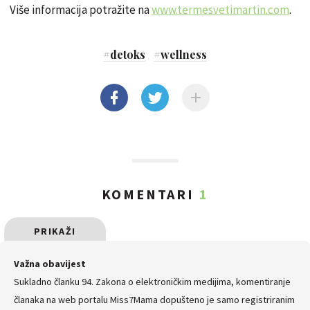
Više informacija potražite na
www.termesvetimartin.com
.
#
detoks
#
wellness
KOMENTARI
1
PRIKAŽI
SVE
Važna obavijest
Sukladno članku 94. Zakona o elektroničkim medijima, komentiranje
KOMENTARE
članaka na web portalu Miss7Mama dopušteno je samo registriranim