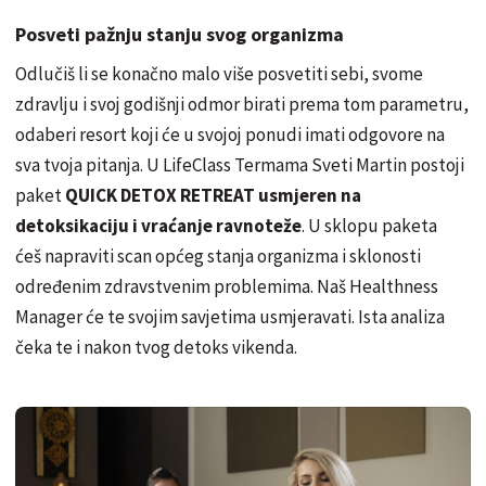
Posveti pažnju stanju svog organizma
Odlučiš li se konačno malo više posvetiti sebi, svome
zdravlju i svoj godišnji odmor birati prema tom parametru,
odaberi resort koji će u svojoj ponudi imati odgovore na
sva tvoja pitanja. U LifeClass Termama Sveti Martin postoji
paket
QUICK DETOX RETREAT usmjeren na
detoksikaciju i vraćanje ravnoteže
. U sklopu paketa
ćeš napraviti scan općeg stanja organizma i sklonosti
određenim zdravstvenim problemima. Naš Healthness
Manager će te svojim savjetima usmjeravati. Ista analiza
čeka te i nakon tvog detoks vikenda.