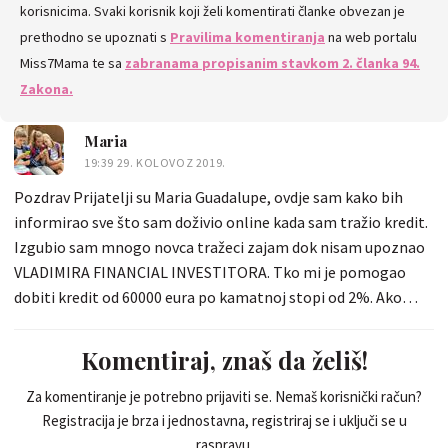
korisnicima. Svaki korisnik koji želi komentirati članke obvezan je
prethodno se upoznati s
Pravilima komentiranja
na web portalu
Miss7Mama te sa
zabranama propisanim stavkom 2. članka 94.
Zakona.
Maria
19:39 29. KOLOVOZ 2019.
Pozdrav Prijatelji su Maria Guadalupe, ovdje sam kako bih
informirao sve što sam doživio online kada sam tražio kredit.
Izgubio sam mnogo novca tražeci zajam dok nisam upoznao
VLADIMIRA FINANCIAL INVESTITORA. Tko mi je pomogao
dobiti kredit od 60000 eura po kamatnoj stopi od 2%. Ako
trebate kredit i ako ste ozbiljni, savjetujem vam da poslušate
moj savjet i kontaktirate je putem e-pošte:
Komentiraj, znaš da želiš!
(vladimirafinancijskiinvestitor@yahoo.com) Kontaktirajte
putem aplikacije WhatsApp: +16014560144 za vaš zaht
Za komentiranje je potrebno prijaviti se. Nemaš korisnički račun?
Registracija je brza i jednostavna, registriraj se i uključi se u
raspravu.