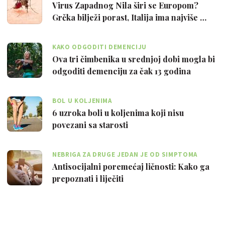
Virus Zapadnog Nila širi se Europom?
Grčka bilježi porast, Italija ima najviše …
KAKO ODGODITI DEMENCIJU
Ova tri čimbenika u srednjoj dobi mogla bi
odgoditi demenciju za čak 13 godina
BOL U KOLJENIMA
6 uzroka boli u koljenima koji nisu
povezani sa starosti
NEBRIGA ZA DRUGE JEDAN JE OD SIMPTOMA
Antisocijalni poremećaj ličnosti: Kako ga
prepoznati i liječiti