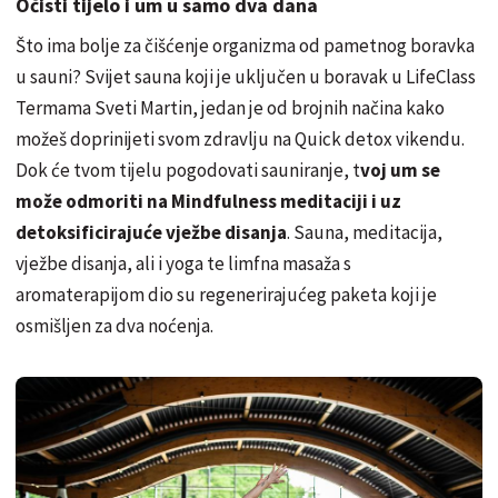
Očisti tijelo i um u samo dva dana
Što ima bolje za čišćenje organizma od pametnog boravka
u sauni? Svijet sauna koji je uključen u boravak u LifeClass
Termama Sveti Martin, jedan je od brojnih načina kako
možeš doprinijeti svom zdravlju na Quick detox vikendu.
Dok će tvom tijelu pogodovati sauniranje, t
voj um se
može odmoriti na Mindfulness meditaciji i uz
detoksificirajuće vježbe disanja
. Sauna, meditacija,
vježbe disanja, ali i yoga te limfna masaža s
aromaterapijom dio su regenerirajućeg paketa koji je
osmišljen za dva noćenja.