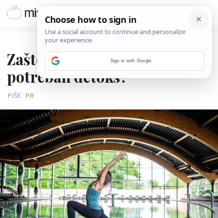
26. KOLOVOZA 2019.
Zašto nam je nakon ljeta
Sign in with Google
potreban detoks?
PIŠE
PR