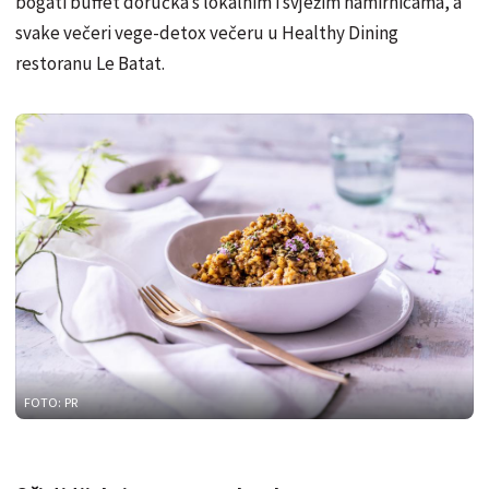
bogati buffet doručka s lokalnim i svježim namirnicama, a
svake večeri vege-detox večeru u Healthy Dining
restoranu Le Batat.
FOTO: PR