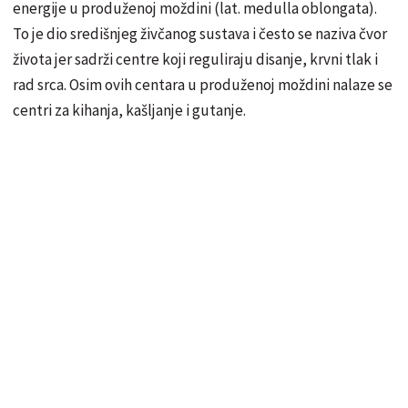
energije u produženoj moždini (lat. medulla oblongata).
To je dio središnjeg živčanog sustava i često se naziva čvor
života jer sadrži centre koji reguliraju disanje, krvni tlak i
rad srca. Osim ovih centara u produženoj moždini nalaze se
centri za kihanja, kašljanje i gutanje.