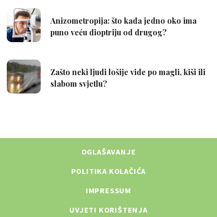
OGLAŠAVANJE
POLITIKA KOLAČIĆA
IMPRESSUM
UVJETI KORIŠTENJA