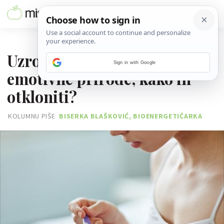
25. RUJNA 2020.
Uzroci neplodnosti često su
Sign in with Google
emotivne prirode, kako ih
otkloniti?
KOLUMNU PIŠE
BISERKA BLAŠKOVIĆ, BIOENERGETIČARKA