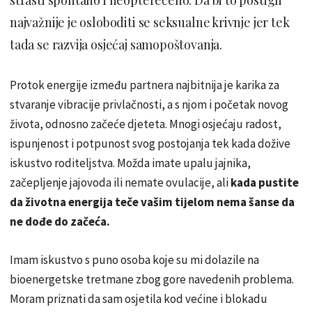
najvažnije je osloboditi se seksualne krivnje jer tek
tada se razvija osjećaj samopoštovanja.
Protok energije između partnera najbitnija je karika za
stvaranje vibracije privlačnosti, a s njom i početak novog
života, odnosno začeće djeteta. Mnogi osjećaju radost,
ispunjenost i potpunost svog postojanja tek kada dožive
iskustvo roditeljstva. Možda imate upalu jajnika,
začepljenje jajovoda ili nemate ovulacije, ali
kada pustite
da životna energija teče vašim tijelom nema šanse da
ne dođe do začeća.
Imam iskustvo s puno osoba koje su mi dolazile na
bioenergetske tretmane zbog gore navedenih problema.
Moram priznati da sam osjetila kod većine i blokadu