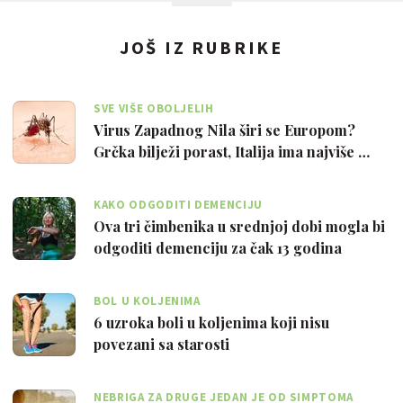
JOŠ IZ RUBRIKE
SVE VIŠE OBOLJELIH
Virus Zapadnog Nila širi se Europom?
Grčka bilježi porast, Italija ima najviše …
KAKO ODGODITI DEMENCIJU
Ova tri čimbenika u srednjoj dobi mogla bi
odgoditi demenciju za čak 13 godina
BOL U KOLJENIMA
6 uzroka boli u koljenima koji nisu
povezani sa starosti
NEBRIGA ZA DRUGE JEDAN JE OD SIMPTOMA