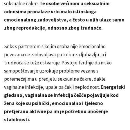
seksualne čakre.
Te osobe većinom u seksualnim
odnosima pronalaze vrlo malo istinskoga
emocionalnog zadovoljstva, a često u njih ulaze samo
zbog reprodukcije, odnosno zbog trudnoće.
Seks s partnerom s kojim osoba nije emocionalno
povezana ne zadovoljava potrebu za ljubavlju, a i
trudnoća se teže ostvaruje. Postoje tvrdnje da nisko
samopoštovanje uzrokuje probleme vezane s
poremećajima u predjelu seksualne čakre, dakle
vaginalne infekcije, upale pa čak i neplodnost.
Energetski
gledano, vaginalna se infekcija češće pojavljuje kod
žena koje su psihički, emocionalno i tjelesno
pretjerano aktivne pa im je potrebno unošenje
stabilnosti.