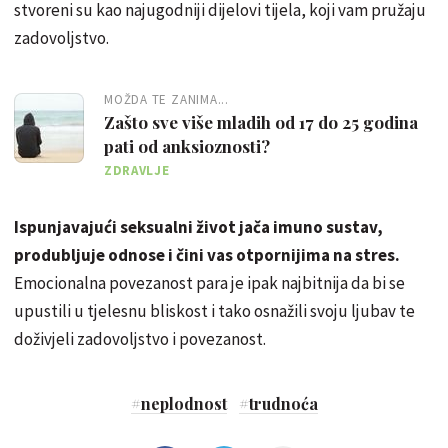
stvoreni su kao najugodniji dijelovi tijela, koji vam pružaju
zadovoljstvo.
MOŽDA TE ZANIMA...
Zašto sve više mladih od 17 do 25 godina
pati od anksioznosti?
ZDRAVLJE
Ispunjavajući seksualni život jača imuno sustav,
produbljuje odnose i čini vas otpornijima na stres.
Emocionalna povezanost para je ipak najbitnija da bi se
upustili u tjelesnu bliskost i tako osnažili svoju ljubav te
doživjeli zadovoljstvo i povezanost.
#
neplodnost
#
trudnoća