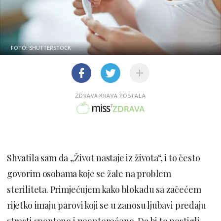
FOTO: SHUTTERSTOCK
ZDRAVA KRAVA POSTALA
Shvatila sam da „Život nastaje iz života“, i to često
govorim osobama koje se žale na problem
steriliteta. Primjećujem kako blokadu sa začećem
rijetko imaju parovi koji se u zanosu ljubavi predaju
strasti spontano i neopterećeno. Da bi to postigli