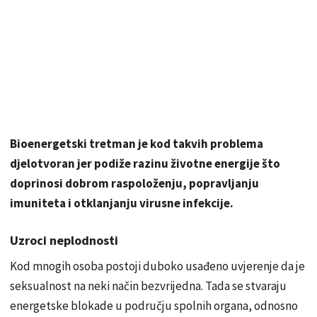
Bioenergetski tretman je kod takvih problema
djelotvoran jer podiže razinu životne energije što
doprinosi dobrom raspoloženju, popravljanju
imuniteta i otklanjanju virusne infekcije.
Uzroci neplodnosti
Kod mnogih osoba postoji duboko usađeno uvjerenje da je
seksualnost na neki način bezvrijedna. Tada se stvaraju
energetske blokade u području spolnih organa, odnosno