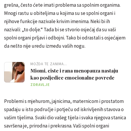
grešna, često ćete imati problema sa spolnim organima.
Mnogi rastu u obiteljima u kojima su se spolni organi i
njihove funkcije nazivale krivim imenima. Neki bi ih
nazivali: „to dolje.“ Tada bi se stvorio osjećaj da su vaši
spolni organi prljavi i odbojni. Tako bi odrastali s osjećajem
da nešto nije uredu između vaših nogu.
MOŽDA TE ZANIMA...
Miomi, ciste i rana menopauza nastaju
kao posljedice emocionalne povrede
ZDRAVLJE
Problemi s mjehurom, jajnicima, maternicom i prostatom
spadaju u isto područje i potječu od iskrivljenih stavova o
vašim tijelima. Svaki dio vašeg tijela i svaka njegova stanica
savršena je, prirodna i prekrasna. Vaši spolni organi