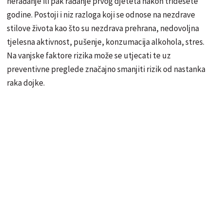
nerađanje ili pak rađanje prvog djeteta nakon tridesete
godine. Postoji i niz razloga koji se odnose na nezdrave
stilove života
kao što su nezdrava prehrana, nedovoljna
tjelesna aktivnost, pušenje, konzumacija alkohola, stres.
Na vanjske faktore rizika može se utjecati te uz
preventivne preglede značajno smanjiti rizik od nastanka
raka dojke.