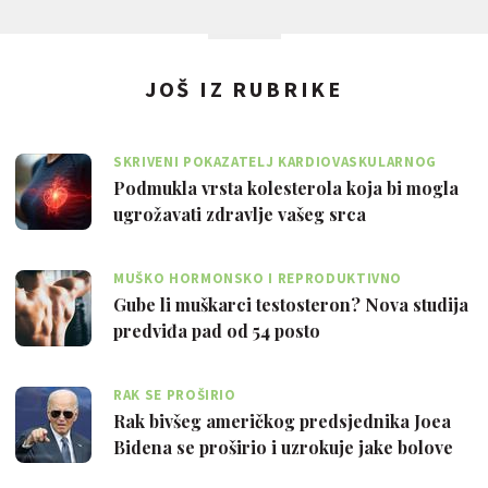
JOŠ IZ RUBRIKE
SKRIVENI POKAZATELJ KARDIOVASKULARNOG
RIZIKA
Podmukla vrsta kolesterola koja bi mogla
ugrožavati zdravlje vašeg srca
MUŠKO HORMONSKO I REPRODUKTIVNO
ZDRAVLJE
Gube li muškarci testosteron? Nova studija
predviđa pad od 54 posto
RAK SE PROŠIRIO
Rak bivšeg američkog predsjednika Joea
Bidena se proširio i uzrokuje jake bolove