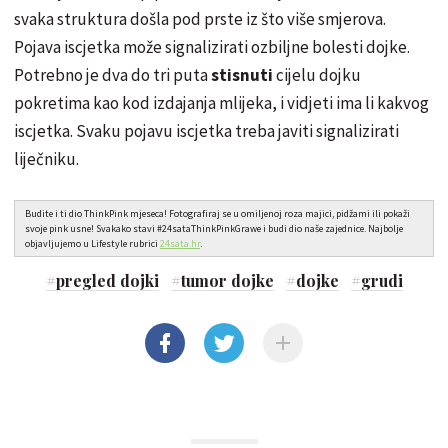
svaka struktura došla pod prste iz što više smjerova.
Pojava iscjetka može signalizirati ozbiljne bolesti dojke.
Potrebno je dva do tri puta
stisnuti
cijelu dojku
pokretima kao kod izdajanja mlijeka, i vidjeti ima li kakvog
iscjetka. Svaku pojavu iscjetka treba javiti signalizirati
liječniku.
Budite i ti dio ThinkPink mjeseca! Fotografiraj se u omiljenoj roza majici, pidžami ili pokaži
svoje pink usne! Svakako stavi #24sataThinkPinkGrawe i budi dio naše zajednice. Najbolje
objavljujemo u Lifestyle rubrici
24sata.hr
.
#
pregled dojki
#
tumor dojke
#
dojke
#
grudi