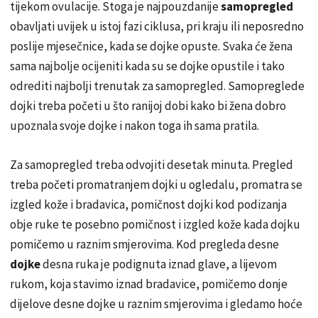
tijekom ovulacije. Stoga je najpouzdanije
samopregled
obavljati uvijek u istoj fazi ciklusa, pri kraju ili neposredno
poslije mjesečnice, kada se dojke opuste. Svaka će žena
sama najbolje ocijeniti kada su se dojke opustile i tako
odrediti najbolji trenutak za samopregled. Samopreglede
dojki treba početi u što ranijoj dobi kako bi žena dobro
upoznala svoje dojke i nakon toga ih sama pratila.
Za samopregled treba odvojiti desetak minuta. Pregled
treba početi promatranjem dojki u ogledalu, promatra se
izgled kože i bradavica, pomičnost dojki kod podizanja
obje ruke te posebno pomičnost i izgled kože kada dojku
pomičemo u raznim smjerovima. Kod pregleda desne
dojke
desna ruka je podignuta iznad glave, a lijevom
rukom, koja stavimo iznad bradavice, pomičemo donje
dijelove desne dojke u raznim smjerovima i gledamo hoće