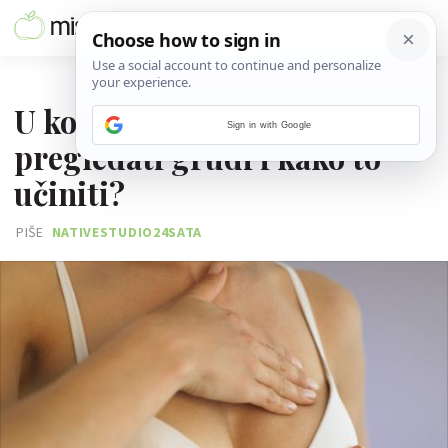
11. LISTOPADA 2016.
U kojoj fazi ciklusa je najbolje
Sign in with Google
pregledati grudi i kako to
učiniti?
PIŠE
NATIVESTUDIO24SATA