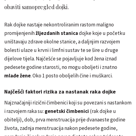
obaviti samopregled dojki.
Rak dojke nastaje nekontroliranim rastom maligno
promijenjenih
žljezdanih stanica
dojke koje u početku
uništavaju zdrave okolne stanice, a daljnjim razvojem
bolesti ulaze u krvni i limfni sustav te se šire u druge
dijelove tijela. Najčešće se pojavljuje kod žena iznad
pedesete godine starosti, no mogu oboljeti i znatno
mlađe žene
. Oko 1 posto oboljelih čine i muškarci.
Najčešći faktori rizika za nastanak raka dojke
Najznačajniji rizični čimbenici koji su povezani s nastankom
i razvojem raka su:
genetski čimbenici
(rak dojke u
obitelji), dob, prva menstruacija prije dvanaeste godine
života, zadnja menstruacija nakon pedesete godine,