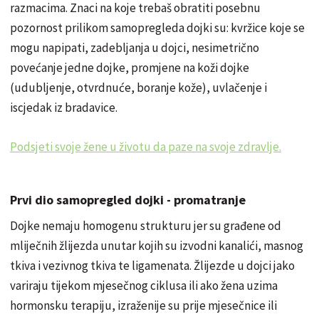
razmacima. Znaci na koje trebaš obratiti posebnu
pozornost prilikom samopregleda dojki su: kvržice koje se
mogu napipati, zadebljanja u dojci, nesimetrično
povećanje jedne dojke, promjene na koži dojke
(udubljenje, otvrdnuće, boranje kože), uvlačenje i
iscjedak iz bradavice.
Podsjeti svoje žene u životu da paze na svoje zdravlje.
Prvi dio samopregled dojki - promatranje
Dojke nemaju homogenu strukturu jer su građene od
mliječnih žlijezda unutar kojih su izvodni kanalići, masnog
tkiva i vezivnog tkiva te ligamenata. Žlijezde u dojci jako
variraju tijekom mjesečnog ciklusa ili ako žena uzima
hormonsku terapiju, izraženije su prije mjesečnice ili