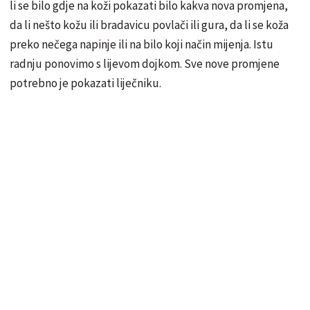
li se bilo gdje na koži pokazati bilo kakva nova promjena,
da li nešto kožu ili bradavicu povlači ili gura, da li se koža
preko nečega napinje ili na bilo koji način mijenja. Istu
radnju ponovimo s lijevom dojkom. Sve nove promjene
potrebno je pokazati liječniku.