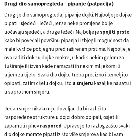
Drugi dio samopregleda - pipanje (palpacija)
Drugi je dio samopregleda,
pipanje dojki. Najbolje je dojke
pipati i
s
jedeći i ležeći, jer se neke promjene bolje
uočavaju sjedeći, a druge ležeći. Najbolje je
spojiti prste
kako bi povećali površinu pipanja i izbjegli mogućnost da
male kvržice pobjegnu pred raširenim prstima. Najbolje je
ovo raditi dok su
dojke mokre, u kadi s nekim gelom za
tuširanje ili izvan kade namazati ih nekim mlijekom ili
uljem za tijelo. Svaki dio dojke treba precizno i temeljito
opipati, zatim cijelu dojku, i to
u smjeru
kazaljke na satu i
u suprotnom smjeru.
Jedan smjer nikako nije dovoljan da bi različito
raspoređene strukture u dojci dobro opipali, osjetili i
zapamtili njihov
raspored
. Upravo je to razlog zašto svaki
dio dojke morate pipati iz što više smjerova kao bi vam