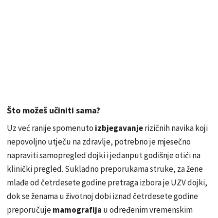
Što možeš učiniti sama?
Uz već ranije spomenuto
izbjegavanje
rizičnih navika
koji
nepovoljno utječu na zdravlje, potrebno je mjesečno
napraviti samopregled dojki i jedanput godišnje otići na
klinički pregled. Sukladno preporukama struke, za žene
mlađe od četrdesete godine pretraga izbora je UZV dojki,
dok se ženama u životnoj dobi iznad četrdesete godine
preporučuje
mamografija
u određenim vremenskim