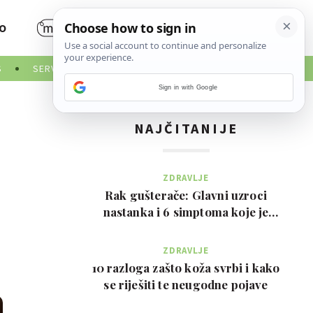
O
S
SERVISNE INFORMACIJE
Sign in with Google
NAJČITANIJE
ZDRAVLJE
Rak gušterače: Glavni uzroci
nastanka i 6 simptoma koje je
važno prepoznati na …
ZDRAVLJE
10 razloga zašto koža svrbi i kako
se riješiti te neugodne pojave