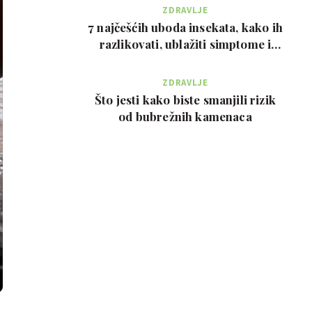
ZDRAVLJE
7 najčešćih uboda insekata, kako ih
razlikovati, ublažiti simptome i
kada zvati…
ZDRAVLJE
Što jesti kako biste smanjili rizik
od bubrežnih kamenaca