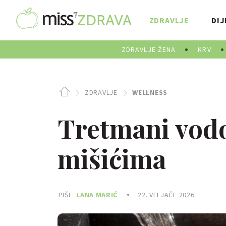
ZDRAVLJE
DIJ
ZDRAVLJE ŽENA
KRV
ZDRAVLJE
WELLNESS
Tretmani vodo
mišićima
PIŠE
LANA MARIĆ
22. VELJAČE 2026.