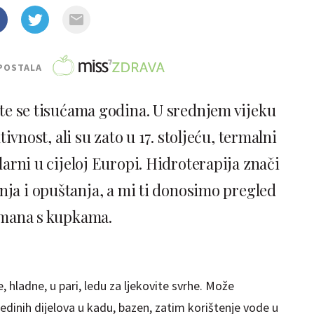
POSTALA
ste se tisućama godina. U srednjem vijeku
ivnost, ali su zato u 17. stoljeću, termalni
pularni u cijeloj Europi. Hidroterapija znači
nja i opuštanja, a mi ti donosimo pregled
tmana s kupkama.
e, hladne, u pari, ledu za ljekovite svrhe. Može
i pojedinih dijelova u kadu, bazen, zatim korištenje vode u