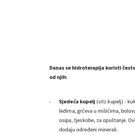
Danas se hidroterapija koristi često
od njih:
Sjedeća kupelj
(
sitz
kupelj) - kuk
leđima, grčeva u mišićima, bolova
osipa, tjeskobe, za opuštanje. Ovi
dodaju određeni minerali.