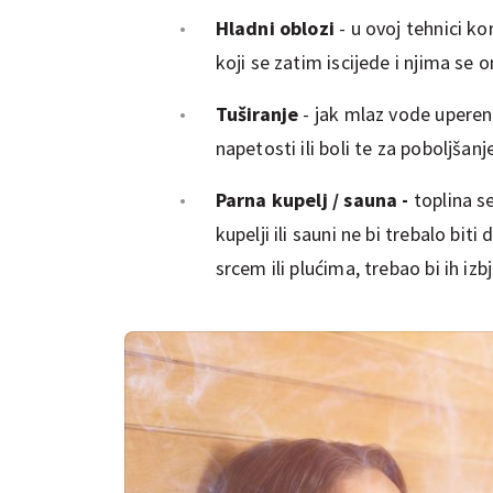
Hladni oblozi
- u ovoj tehnici kor
koji se zatim iscijede i njima se o
Tuširanje
- jak mlaz vode uperen 
napetosti ili boli te za poboljšanje
Parna kupelj / sauna -
toplina se
kupelji ili sauni ne bi trebalo bi
srcem ili plućima, trebao bi ih izb