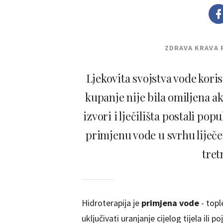
ZDRAVA KRAVA 
Ljekovita svojstva vode kori
kupanje nije bila omiljena akt
izvori i lječilišta postali po
primjenu vode u svrhu liječe
tre
Hidroterapija je
primjena vode
- topl
uključivati ​​uranjanje cijelog tijela il