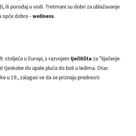
i, ili porođaj u vodi. Tretmani su dobri za ublažavanje
za opće dobro -
wellness
.
9. stoljeća u Europi, s razvojem
lječilišta
za "liječenje
od tjeskobe do upale pluća do boli u leđima. Otac
ske u 19., zalagao se da se priznaju prednosti