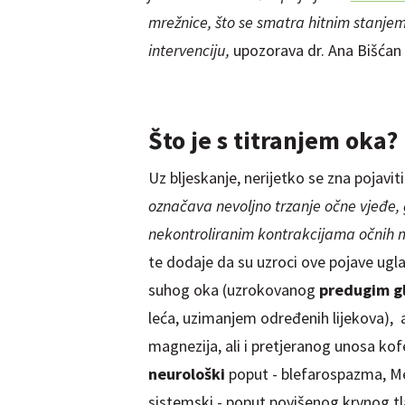
mrežnice, što se smatra hitnim stanjem
intervenciju,
upozorava dr. Ana Bišćan 
Što je s titranjem oka?
Uz
bljeskanje, nerijetko se zna pojavit
označava nevoljno trzanje očne vjeđe, 
nekontroliranim kontrakcijama očnih m
te dodaje da su uzroci ove pojave ug
suhog oka (uzrokovanog
predugim g
leća, uzimanjem određenih lijekova), al
magnezija, ali i pretjeranog unosa kof
neurološki
poput - blefarospazma, Me
sistemski - poput povišenog krvnog tla