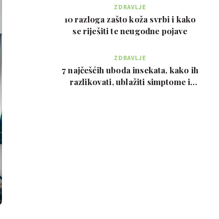
ZDRAVLJE
10 razloga zašto koža svrbi i kako
se riješiti te neugodne pojave
ZDRAVLJE
7 najčešćih uboda insekata, kako ih
razlikovati, ublažiti simptome i
kada zvati…