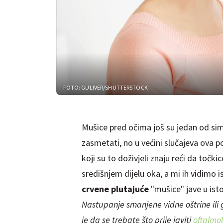
FOTO: GULIVER/SHUTTERSTOCK
Mušice pred očima još su jedan od si
zasmetati, no u većini slučajeva ova p
koji su to doživjeli znaju reći da točki
središnjem dijelu oka, a mi ih vidimo 
crvene plutajuće
"mušice" jave u isto
Nastupanje smanjene vidne oštrine ili 
je da se trebate što prije javiti
oftalmo