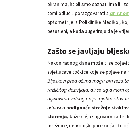
ekranima, htjeli smo saznati ima li i
temi odlučili porazgovarati s
dr. Anom
optometrije iz Poliklinike Medikol, k
bezazleni, a kada sugeriraju da je vrij
Zašto se javljaju bljes
Nakon radnog dana može ti se pojavi
svjetlucave točkice koje se pojave na 
Bljeskovi pred očima mogu biti rezulta
različitog doživljaja, ali se uglavnom o
dijelovima vidnog polja, rijetko isto
odnosno
podignuće stražnje staklov
starenja,
kaže naša sugovornica te dod
mrežnice, neurološki poremećaji te o