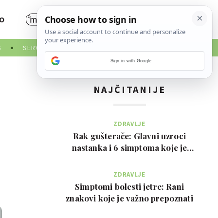
O
S
SERVISNE INFORMACIJE
Sign in with Google
NAJČITANIJE
ZDRAVLJE
Rak gušterače: Glavni uzroci
nastanka i 6 simptoma koje je
važno prepoznati na …
ZDRAVLJE
Simptomi bolesti jetre: Rani
znakovi koje je važno prepoznati