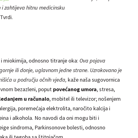
 i zahtijeva hitnu medicinsku
Tvrdi.
i i miokimija, odnosno titranje oka:
Ova pojava
gornje ili donje, uglavnom jedne strane. Uzrokovano je
išića u području očnih vjeđa,
kaže naša sugovornica
lavnom bezazleni, poput
povećanog umora
, stresa,
ledanjem u računalo
, mobitel ili televizor; nošenjem
ergija, poremećaja elektrolita, naročito kalcija i
eina i alkohola. No navodi da oni mogu biti i
ige sindroma, Parkinsonove bolesti, odnosno
ka ili tegoba sa štitnjačom.