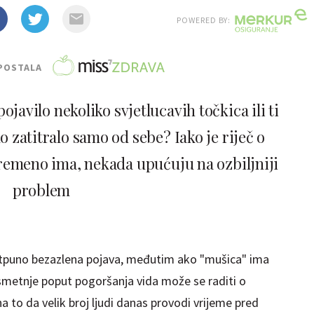
POWERED BY:
POSTALA
ojavilo nekoliko svjetlucavih točkica ili ti
 zatitralo samo od sebe? Iako je riječ o
emeno ima, nekada upućuju na ozbiljniji
problem
potpuno bezazlena pojava, međutim ako "mušica" ima
e smetnje poput pogoršanja vida može se raditi o
na to da velik broj ljudi danas provodi vrijeme pred