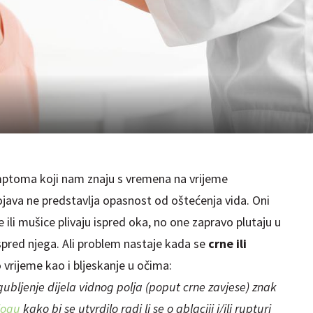
mptoma koji nam znaju s vremena na vrijeme
ojava ne predstavlja opasnost od oštećenja vida. Oni
ce ili mušice plivaju ispred oka, no one zapravo plutaju u
ispred njega. Ali problem nastaje kada se
crne ili
 vrijeme kao i bljeskanje u očima:
gubljenje dijela vidnog polja (poput crne zavjese) znak
logu
kako bi se utvrdilo radi li se o ablaciji i/ili rupturi