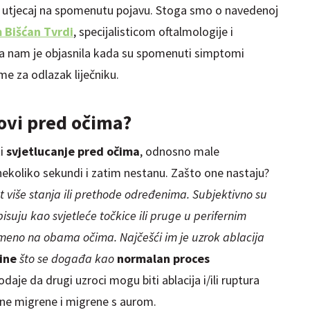
 to utjecaj na spomenutu pojavu. Stoga smo o navedenoj
 Bišćan Tvrdi
, specijalisticom oftalmologije i
oja nam je objasnila kada su spomenuti simptomi
eme za odlazak liječniku.
kovi pred očima?
ti
svjetlucanje pred očima
, odnosno male
nekoliko sekundi i zatim nestanu. Zašto one nastaju?
t više stanja ili prethode određenima. Subjektivno su
pisuju kao svjetleće točkice ili pruge u perifernim
vremeno na obama očima.
Najčešći im je uzrok ablacija
ine
što se događa kao
normalan proces
aje da drugi uzroci mogu biti ablacija i/ili ruptura
čne migrene i migrene s aurom.