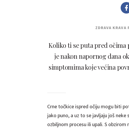
ZDRAVA KRAVA 
Koliko ti se puta pred očima p
je nakon napornog dana oko
simptomima koje većina povr
Crne točkice ispred očiju mogu biti 
jako puno, a uz to se javljaju još nek
ozbiljnom procesu ili upali. S obzirom 