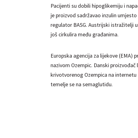
Pacijenti su dobili hipoglikemiju i nap
je proizvod sadržavao inzulin umjesto
regulator BASG. Austrijski istražitelji
još cirkulira među građanima.
Europska agencija za lijekove (EMA) pro
nazivom Ozempic. Danski proizvođač l
krivotvorenog Ozempica na internetu t
temelje se na semaglutidu.