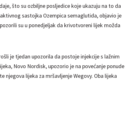
adaje, što su ozbiljne posljedice koje ukazuju na to da
 aktivnog sastojka Ozempica semaglutida, objavio je
 upozorili su u ponedjeljak da krivotvoreni lijek možda
šli je tjedan upozorila da postoje injekcije s lažnim
ijeka, Novo Nordisk, upozorio je na povećanje ponude
e njegova lijeka za mršavljenje Wegovy. Oba lijeka