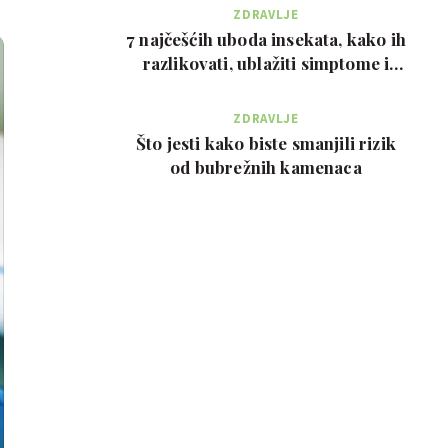
ZDRAVLJE
7 najčešćih uboda insekata, kako ih
razlikovati, ublažiti simptome i
kada zvati…
ZDRAVLJE
Što jesti kako biste smanjili rizik
od bubrežnih kamenaca