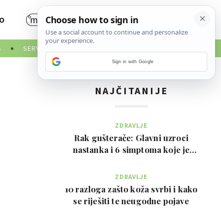
O
S
SERVISNE INFORMACIJE
Sign in with Google
NAJČITANIJE
ZDRAVLJE
Rak gušterače: Glavni uzroci
nastanka i 6 simptoma koje je
važno prepoznati na …
ZDRAVLJE
10 razloga zašto koža svrbi i kako
se riješiti te neugodne pojave