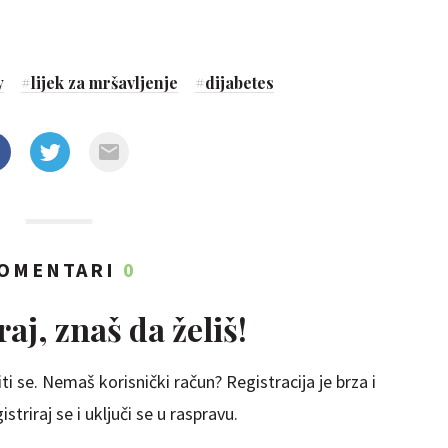
y
#
lijek za mršavljenje
#
dijabetes
OMENTARI
0
aj, znaš da želiš!
ti se. Nemaš korisnički račun? Registracija je brza i
striraj se i uključi se u raspravu.