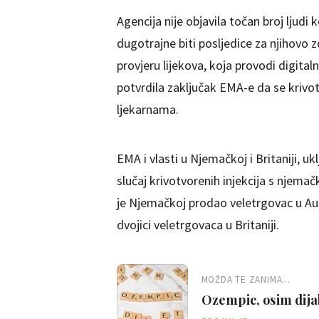
Agencija nije objavila točan broj ljudi
dugotrajne biti posljedice za njihovo z
provjeru lijekova, koja provodi digital
potvrdila zaključak EMA-e da se krivo
ljekarnama.
EMA i vlasti u Njemačkoj i Britaniji, u
slučaj krivotvorenih injekcija s njem
je Njemačkoj prodao veletrgovac u Au
dvojici veletrgovaca u Britaniji.
MOŽDA TE ZANIMA...
Ozempic, osim dijab
zatajenje bubrega