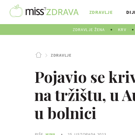
ZDRAVLJE
DIJ
ZDRAVLJE ŽENA
KRV
ZDRAVLJE
Pojavio se kr
na tržištu, u Au
u bolnici
PIŠE
HINA
25. LISTOPADA 2023.