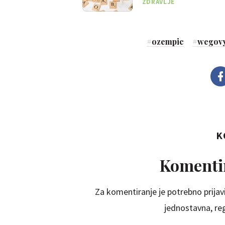
ZDRAVLJE
#
ozempic
#
wegov
K
Komentir
Za komentiranje je potrebno prijavi
jednostavna, regi