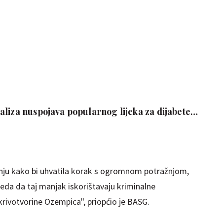
aliza nuspojava popularnog lijeka za dijabetes
dnju kako bi uhvatila korak s ogromnom potražnjom,
zgleda da taj manjak iskorištavaju kriminalne
e krivotvorine Ozempica", priopćio je BASG.