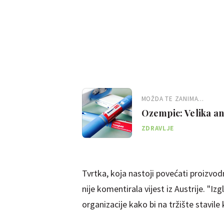
MOŽDA TE ZANIMA...
Ozempic: Velika an
i mršavljenje
ZDRAVLJE
Tvrtka, koja nastoji povećati proizvo
nije komentirala vijest iz Austrije. "I
organizacije kako bi na tržište stavil