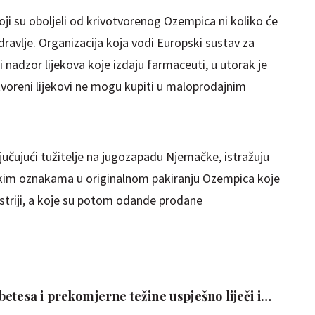
 koji su oboljeli od krivotvorenog Ozempica ni koliko će
dravlje. Organizacija koja vodi Europski sustav za
ni nadzor lijekova koje izdaju farmaceuti, u utorak je
tvoreni lijekovi ne mogu kupiti u maloprodajnim
ključujući tužitelje na jugozapadu Njemačke, istražuju
ačkim oznakama u originalnom pakiranju Ozempica koje
striji, a koje su potom odande prodane
etesa i prekomjerne težine uspješno liječi i