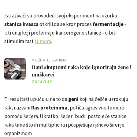
Istraživači su provodeći svoj eksperiment na uzorku
stanica kvasca
otkrili da se kroz proces
fermentacije
-
isti onaj koji preferiraju kancerogene stanice - u biti
stimulira rast
tumora
.
MOŽDA TE ZANIMA...
Rani simptomi raka koje ignoriraju žene i
muškarci
ZDRAVLJE
Ti rezultati upućuju na to da
geni
koji najčešće uzrokuju
rak, nazvani
Ras proteinima
, potiču agresivne tumore
pomoću šećera. Ukratko, šećer 'budi' postojeće stanice
raka time što ih multiplicira i pospješuje njihovo širenje
organizmom.