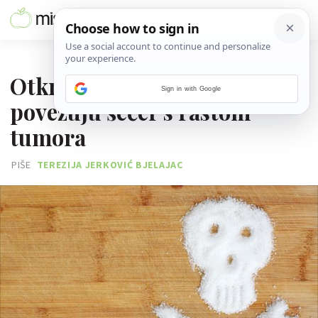
20. LISTOPADA 2017.
Otkriveni novi dokazi koji
Sign in with Google
povezuju šećer s rastom
tumora
PIŠE
TEREZIJA JERKOVIĆ BJELAJAC