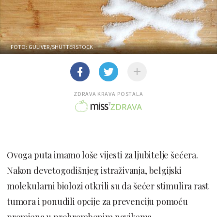
FOTO: GULIVER/SHUTTERSTOCK
ZDRAVA KRAVA POSTALA
Ovoga puta imamo loše vijesti za ljubitelje šećera.
Nakon devetogodišnjeg istraživanja, belgijski
molekularni biolozi otkrili su da šećer stimulira rast
tumora i ponudili opcije za prevenciju pomoću
promjena u prehrambenim navikama.