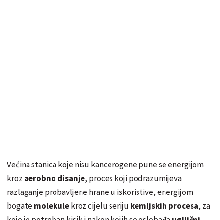
Većina stanica koje nisu kancerogene pune se energijom
kroz
aerobno disanje
, proces koji podrazumijeva
razlaganje probavljene hrane u iskoristive, energijom
bogate
molekule
kroz cijelu seriju
kemijskih procesa
, za
koje je potreban kisik i nakon kojih se oslobađa
ugljični