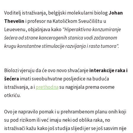
Voditelj istraživanja, belgijski molekularni biolog
Johan
Thevelin
i profesor na Katoličkom Sveučilištu u
Leuevenu, objašnjava kako
"Hiperaktivno konzumiranje
šećera od strane kancerogenih stanica vodi začaranom
krugu konstantne stimulacije razvijanja i rasta tumora".
Biolozi vjeruju da će ovo novo shvaćanje
interakcije raka i
šećera
imati sveobuhvatne posljedice na buduća
istraživanja, a i
prethodna
su naginjala prema ovome
otkriću.
Ovo je napravilo pomak i u prehrambenom planu onih koji
su pod rizikom ili već imaju neki od oblika raka, no
istraživači kažu kako još studija slijedi jer se još sasvim nije