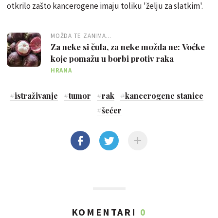
otkrilo zašto kancerogene imaju toliku 'želju za slatkim'.
MOŽDA TE ZANIMA...
Za neke si čula, za neke možda ne: Voćke
koje pomažu u borbi protiv raka
HRANA
#
istraživanje
#
tumor
#
rak
#
kancerogene stanice
#
šećer
KOMENTARI
0