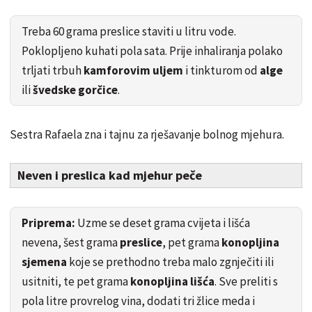
Treba 60 grama preslice staviti u litru vode.
Poklopljeno kuhati pola sata. Prije inhaliranja polako
trljati trbuh
kamforovim uljem
i tinkturom od
alge
ili
švedske gorčice
.
Sestra Rafaela zna i tajnu za rješavanje bolnog mjehura.
Neven i preslica kad mjehur peče
Priprema:
Uzme se deset grama cvijeta i lišća
nevena, šest grama
preslice
, pet grama
konopljina
sjemena
koje se prethodno treba malo zgnječiti ili
usitniti, te pet grama
konopljina lišća
. Sve preliti s
pola litre provrelog vina, dodati tri žlice meda i