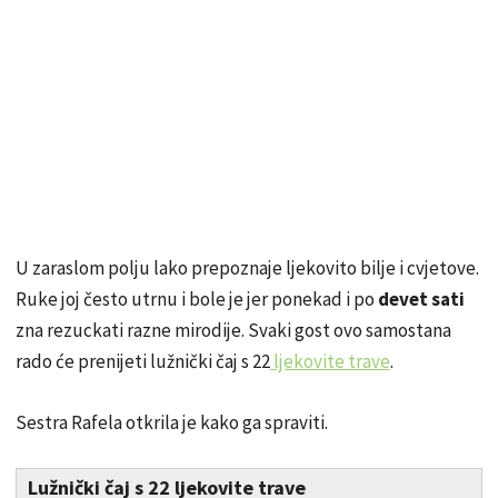
U zaraslom polju lako prepoznaje ljekovito bilje i cvjetove.
Ruke joj često utrnu i bole je jer ponekad i po
devet sati
zna rezuckati razne mirodije. Svaki gost ovo samostana
rado će prenijeti lužnički čaj s 22
ljekovite trave
.
Sestra Rafela otkrila je kako ga spraviti.
Lužnički čaj s 22 ljekovite trave