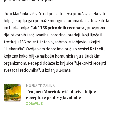
Juro Marčinković više od pola stoljeća proučava ljekovito
bilje, skuplja ga i pomaže mnogim ljudima da ozdrave ili da
im bude bolje. Čak
1168 prirodnih recepata
, provjereno
djelotvornih i sačuvanih u narodnoj predaji, koji liječe ili
tretiraju 136 bolesti i stanja, sabrao je i objavio u knjizi
"Ljekaruša". Ovdje vam donosimo priču o
sestri Rafaeli
,
koja zna kako biljke najbolje komuniciranju s ljudskim
organizmom. Recepti dolaze iz knjižice "Ljekoviti recepti
svetaca i redovnika", u izdanju 24sata.
MOŽDA TE ZANIMA...
Fra Juro Marčinković otkriva biljne
recepture protiv glavobolje
ZDRAVLJE