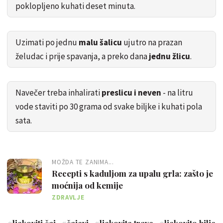
poklopljeno kuhati deset minuta.
Uzimati po jednu
malu šalicu
ujutro na prazan
želudac i prije spavanja, a preko dana
jednu žlicu
.
Navečer treba inhalirati
preslicu i neven
- na litru
vode staviti po 30 grama od svake biljke i kuhati pola
sata.
MOŽDA TE ZANIMA...
Recepti s kaduljom za upalu grla: zašto je
moćnija od kemije
ZDRAVLJE