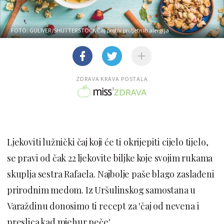
FOTO: GULIVER/SHUTTERSTOCK
Čaj protiv proljetnih alergija
ZDRAVA KRAVA POSTALA
Ljekoviti lužnički čaj koji će ti okrijepiti cijelo tijelo,
se pravi od čak 22 ljekovite biljke koje svojim rukama
skuplja sestra Rafaela. Najbolje paše blago zaslađeni
prirodnim medom. Iz Uršulinskog samostana u
Varaždinu donosimo ti recept za 'čaj od nevena i
preslica kad mjehur peče'