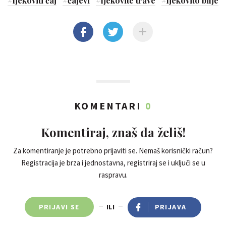
#
ljekoviti čaj
#
čajevi
#
ljekovite trave
#
ljekovito bilje
KOMENTARI
0
Komentiraj, znaš da želiš!
Za komentiranje je potrebno prijaviti se. Nemaš korisnički račun?
Registracija je brza i jednostavna, registriraj se i uključi se u
raspravu.
PRIJAVI SE
ILI
PRIJAVA