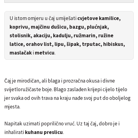
U istom omjeru u čaj umiješati
cvjetove kamilice,
koprivu, majčinu dušicu, bazgu, plućnjak,
stolisnik, akaciju, kadulju, ružmarin, ružine
latice, orahov list, lipu, šipak, trputac, hibiskus,
maslačak
i
metvicu
.
Čaj je mirodičan, ali blaga i prozračna okusa i divne
svijetloružičaste boje. Blago zaslađen krijepi cijelo tijelo
jer svaka od ovih trava na kraju nađe svoj put do oboljelog
mjesta.
Napitak uzimati poprilično vruć. Uz taj čaj, dobro je i
inhalirati
kuhanu preslicu
.