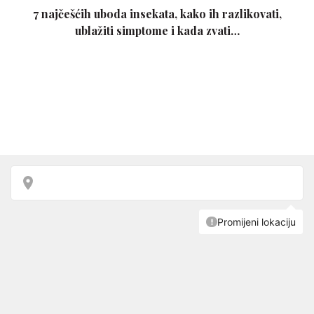
7 najčešćih uboda insekata, kako ih razlikovati,
ublažiti simptome i kada zvati…