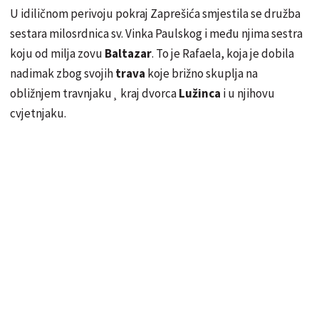
U idiličnom perivoju pokraj Zaprešića smjestila se družba
sestara milosrdnica sv. Vinka Paulskog i među njima sestra
koju od milja zovu
Baltazar
. To je Rafaela, koja je dobila
nadimak zbog svojih
trava
koje brižno skuplja na
obližnjem travnjaku¸ kraj dvorca
Lužinca
i u njihovu
cvjetnjaku.