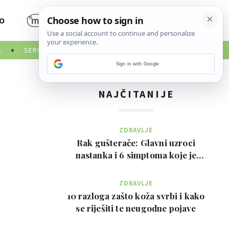
O
S
SERVISNE INFORMACIJE
Sign in with Google
NAJČITANIJE
ZDRAVLJE
Rak gušterače: Glavni uzroci
nastanka i 6 simptoma koje je
važno prepoznati na …
ZDRAVLJE
10 razloga zašto koža svrbi i kako
se riješiti te neugodne pojave