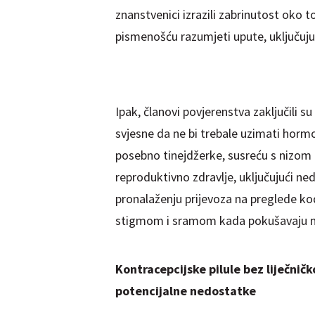
znanstvenici izrazili zabrinutost oko
pismenošću razumjeti upute, uključujuć
Ipak, članovi povjerenstva zaključili s
svjesne da ne bi trebale uzimati horm
posebno tinejdžerke, susreću s nizom
reproduktivno zdravlje, uključujući n
pronalaženju prijevoza na preglede ko
stigmom i sramom kada pokušavaju nab
Kontracepcijske pilule bez liječničk
potencijalne nedostatke