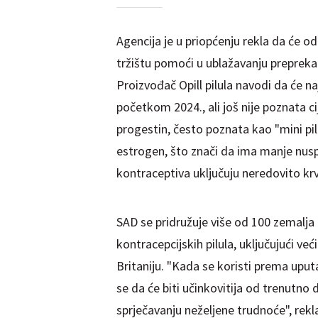
Agencija je u priopćenju rekla da će o
tržištu pomoći u ublažavanju prepreka 
Proizvođač Opill pilula navodi da će na
početkom 2024., ali još nije poznata ci
progestin, često poznata kao "mini pilul
estrogen, što znači da ima manje nuspo
kontraceptiva uključuju neredovito krv
SAD se pridružuje više od 100 zemalja
kontracepcijskih pilula, uključujući već
Britaniju. "Kada se koristi prema uput
se da će biti učinkovitija od trenutn
sprječavanju neželjene trudnoće", rekla