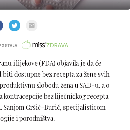
POSTALA
nu i lijekove (FDA) objavila je da će
l biti dostupne bez recepta za žene svih
 reproduktivnu slobodu žena u SAD-u, a o
 kontracepcije bez liječničkog recepta
d. Sanjom Gršić-Burić, specijalisticom
ogije i porodništva.