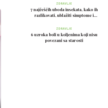
ZDRAVLJE
7 najčešćih uboda insekata, kako ih
razlikovati, ublažiti simptome i
kada zvati…
ZDRAVLJE
6 uzroka boli u koljenima koji nisu
povezani sa starosti