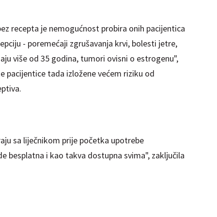
ez recepta je nemogućnost probira onih pacijentica
pciju - poremećaji zgrušavanja krvi, bolesti jetre,
aju više od 35 godina, tumori ovisni o estrogenu",
 te pacijentice tada izložene većem riziku od
ptiva.
raju sa liječnikom prije početka upotrebe
de besplatna i kao takva dostupna svima", zaključila