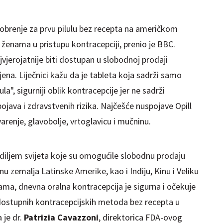
dobrenje za prvu pilulu bez recepta na američkom
ženama u pristupu kontracepciji, prenio je BBC.
jvjerojatnije biti dostupan u slobodnoj prodaji
jena. Liječnici kažu da je tableta koja sadrži samo
a", sigurniji oblik kontracepcije jer ne sadrži
java i zdravstvenih rizika. Najčešće nuspojave Opill
arenje, glavobolje, vrtoglavicu i mučninu.
 diljem svijeta koje su omogućile slobodnu prodaju
inu zemalja Latinske Amerike, kao i Indiju, Kinu i Veliku
ama, dnevna oralna kontracepcija je sigurna i očekuje
o dostupnih kontracepcijskih metoda bez recepta u
 je dr.
Patrizia Cavazzoni
, direktorica FDA-ovog