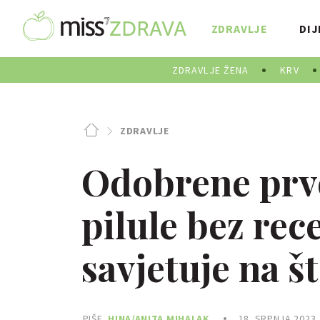
ZDRAVLJE
DIJ
ZDRAVLJE ŽENA
KRV
ZDRAVLJE
Odobrene prve
pilule bez rec
savjetuje na št
PIŠE
HINA/ANITA MIHALAK
18. SRPNJA 2023.