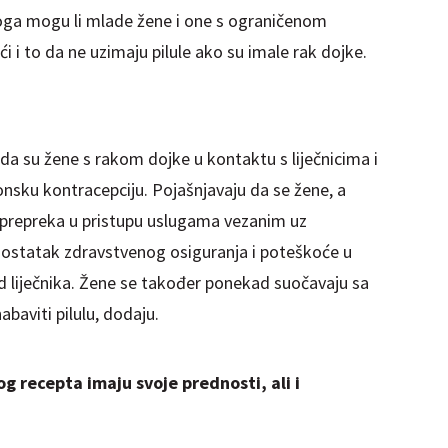
 toga mogu li mlade žene i one s ograničenom
i i to da ne uzimaju pilule ako su imale rak dojke.
u da su žene s rakom dojke u kontaktu s liječnicima i
onsku kontracepciju. Pojašnjavaju da se žene, a
 prepreka u pristupu uslugama vezanim uz
edostatak zdravstvenog osiguranja i poteškoće u
d liječnika. Žene se također ponekad suočavaju sa
aviti pilulu, dodaju.
og recepta imaju svoje prednosti, ali i