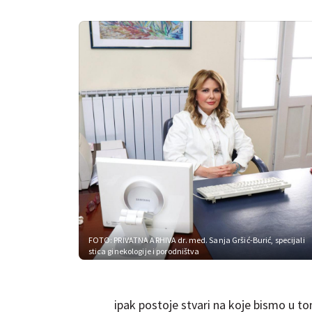
FOTO: PRIVATNA ARHIVA
dr. med. Sanja Gršić-Burić, specijali
stica ginekologije i porodništva
ipak postoje stvari na koje bismo u tom