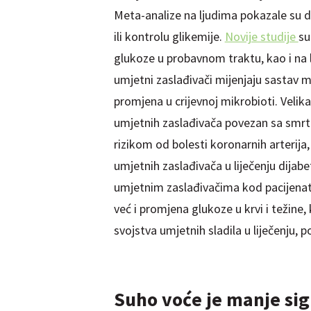
Meta-analize na ljudima pokazale su d
ili kontrolu glikemije.
Novije studije
su
glukoze u probavnom traktu, kao i na luč
umjetni zaslađivači mijenjaju sastav 
promjena u crijevnoj mikrobioti. Velik
umjetnih zaslađivača povezan sa smrt
rizikom od bolesti koronarnih arterija
umjetnih zaslađivača u liječenju dijabe
umjetnim zaslađivačima kod pacijenat
već i promjena glukoze u krvi i težine, 
svojstva umjetnih sladila u liječenju, p
Suho voće je manje sig