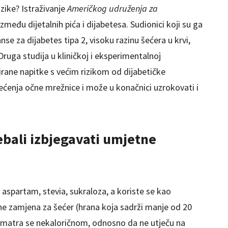
izike? Istraživanje
Američkog udruženja za
zmeđu dijetalnih pića i dijabetesa. Sudionici koji su ga
se za dijabetes tipa 2, visoku razinu šećera u krvi,
Druga studija u kliničkoj i eksperimentalnoj
zirane napitke s većim rizikom od dijabetičke
štećenja očne mrežnice i može u konačnici uzrokovati i
rebali izbjegavati umjetne
aspartam, stevia, sukraloza, a koriste se kao
ične zamjena za šećer (hrana koja sadrži manje od 20
a smatra se nekaloričnom, odnosno da ne utječu na