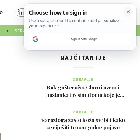
O
S
SERVISNE INFORMACIJE
Sign in with Google
NAJČITANIJE
ZDRAVLJE
Rak gušterače: Glavni uzroci
nastanka i 6 simptoma koje je
važno prepoznati na …
ZDRAVLJE
10 razloga zašto koža svrbi i kako
se riješiti te neugodne pojave