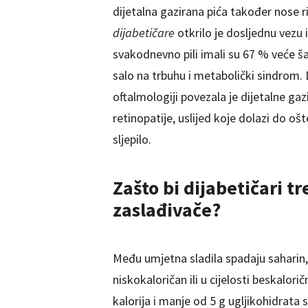
dijetalna gazirana pića također nose r
dijabetičare
otkrilo je dosljednu vezu i
svakodnevno pili imali su 67 % veće šan
salo na trbuhu i metabolički sindrom. 
oftalmologiji povezala je dijetalne ga
retinopatije, uslijed koje dolazi do o
sljepilo.
Zašto bi dijabetičari t
zaslađivače?
Među umjetna sladila spadaju saharin, 
niskokaloričan ili u cijelosti beskalor
kalorija i manje od 5 g ugljikohidrat