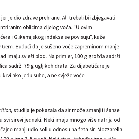
er je dio zdrave prehrane. Ali trebali bi izbjegavati
ntriranim oblicima cijelog voća. "U ovim
ćera i Glikemijskog indeksa se povisuju", kaže
thy Gem. Budući da je sušeno voće zapreminom manje
kad imaju svježi plod. Na primjer, 100 g grožđa sadrži
ica sadrži 79 g ugljikohidrata. Za dijabetičare je
u krvi ako jedu suho, a ne svježe voće.
ition,
studija je pokazala da sir može smanjiti šanse
su svi sirevi jednaki. Neki imaju mnogo više natrija od
čajno manji udio soli u odnosu na feta sir. Mozzarella
 100 g ima 2, 5 g soli. Neki sirevi također imaju više