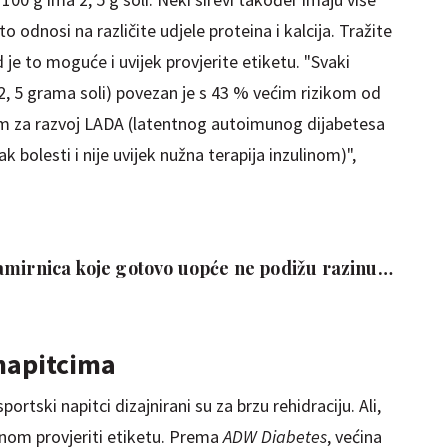
o odnosi na različite udjele proteina i kalcija. Tražite
je to moguće i uvijek provjerite etiketu. "Svaki
2, 5 grama soli) povezan je s 43 % većim rizikom od
kom za razvoj LADA (latentnog autoimunog dijabetesa
k bolesti i nije uvijek nužna terapija inzulinom)",
amirnica koje gotovo uopće ne podižu razinu
napitcima
sportski napitci dizajnirani su za brzu rehidraciju. Ali,
ednom provjeriti etiketu. Prema
ADW Diabetes
, većina