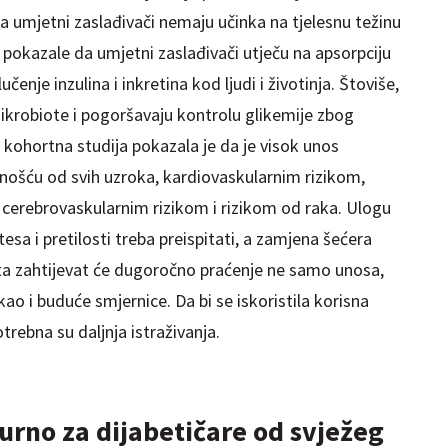
a umjetni zaslađivači nemaju učinka na tjelesnu težinu
 pokazale da umjetni zaslađivači utječu na apsorpciju
enje inzulina i inkretina kod ljudi i životinja. Štoviše,
mikrobiote i pogoršavaju kontrolu glikemije zbog
a kohortna studija pokazala je da je visok unos
nošću od svih uzroka, kardiovaskularnim rizikom,
, cerebrovaskularnim rizikom i rizikom od raka. Ulogu
tesa i pretilosti treba preispitati, a zamjena šećera
a zahtijevat će dugoročno praćenje ne samo unosa,
kao i buduće smjernice. Da bi se iskoristila korisna
otrebna su daljnja istraživanja.
urno za dijabetičare od svježeg