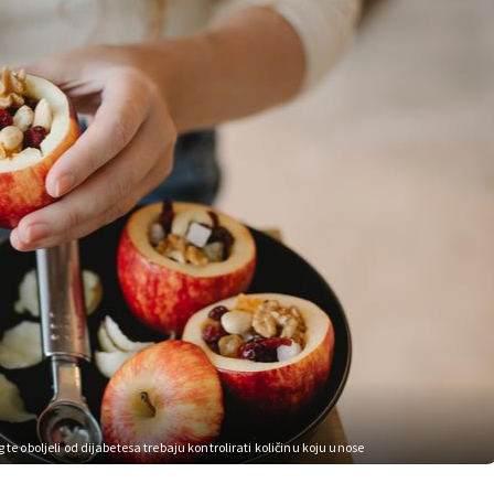
 te oboljeli od dijabetesa trebaju kontrolirati količinu koju unose