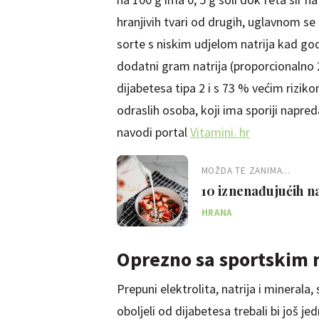
hranjivih tvari od drugih, uglavnom se t
sorte s niskim udjelom natrija kad god 
dodatni gram natrija (proporcionalno 
dijabetesa tipa 2 i s 73 % većim rizi
odraslih osoba, koji ima sporiji napreda
navodi portal
Vitamini. hr
MOŽDA TE ZANIMA...
10 iznenađujućih n
šećera u krvi
HRANA
Oprezno sa sportskim 
Prepuni elektrolita, natrija i minerala, 
oboljeli od dijabetesa trebali bi još j