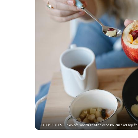
FOTO: PEXELS
Suho voće sadrži znatno veće količine od svježeg