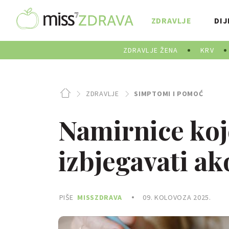
ZDRAVLJE
DIJ
ZDRAVLJE ŽENA
KRV
ZDRAVLJE
SIMPTOMI I POMOĆ
Namirnice koje
izbjegavati ak
PIŠE
MISSZDRAVA
09. KOLOVOZA 2025.