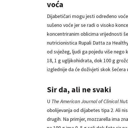
voća
Dijabetičari mogu jesti određeno voće j
sušeno voće jer se radi o visoko konce
koncentriranim oblicima vrijednosti še
nutricionistica Rupali Datta za Heal
od svježeg, ljudi ga pojedu više nego 
18, 1 g ugljikohidrata, dok 100 g grožđ
izglednije da će doživjeti skok šećera 
Sir da, ali ne svaki
U
The American Journal of Clinical Nutr
obolijevanja od dijabetes tipa 2. Ali ni
drugih. Na primjer, mozzarella ima zna
na 100 g ima 0, 5 g soli dok feta sir na