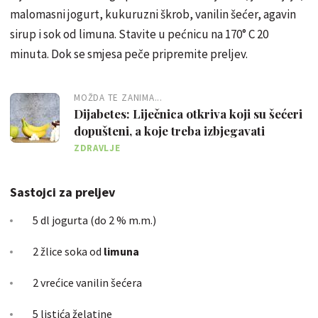
malomasni jogurt, kukuruzni škrob, vanilin šećer, agavin
sirup i sok od limuna. Stavite u pećnicu na 170° C 20
minuta. Dok se smjesa peče pripremite preljev.
MOŽDA TE ZANIMA...
Dijabetes: Liječnica otkriva koji su šećeri
dopušteni, a koje treba izbjegavati
ZDRAVLJE
Sastojci za preljev
5 dl jogurta (do 2 % m.m.)
2 žlice soka od
limuna
2 vrećice vanilin šećera
5 listića želatine