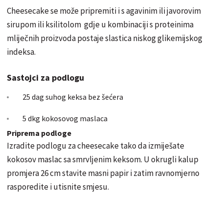
Cheesecake se može pripremiti i s agavinim ili javorovim
sirupom ili ksilitolom gdje u kombinaciji s proteinima
mliječnih proizvoda postaje slastica niskog glikemijskog
indeksa.
Sastojci za podlogu
25 dag suhog keksa bez šećera
5 dkg kokosovog maslaca
Priprema podloge
Izradite podlogu za cheesecake tako da izmiješate
kokosov maslac sa smrvljenim keksom. U okrugli kalup
promjera 26 cm stavite masni papir i zatim ravnomjerno
rasporedite i utisnite smjesu.