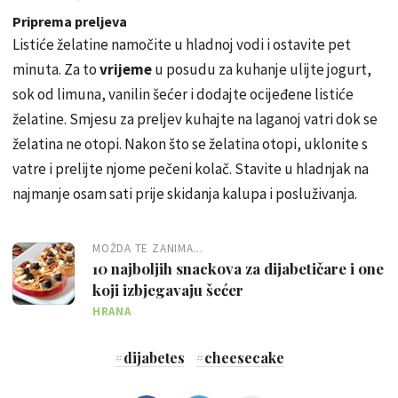
Priprema preljeva
Listiće želatine namočite u hladnoj vodi i ostavite pet
minuta. Za to
vrijeme
u posudu za kuhanje ulijte jogurt,
sok od limuna, vanilin šećer i dodajte ocijeđene listiće
želatine. Smjesu za preljev kuhajte na laganoj vatri dok se
želatina ne otopi. Nakon što se želatina otopi, uklonite s
vatre i prelijte njome pečeni kolač. Stavite u hladnjak na
najmanje osam sati prije skidanja kalupa i posluživanja.
MOŽDA TE ZANIMA...
10 najboljih snackova za dijabetičare i one
koji izbjegavaju šećer
HRANA
#
dijabetes
#
cheesecake