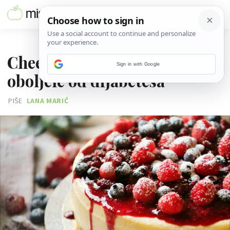
21. VELJAČE 2026.
Cheesecake prikladan i za
Sign in with Google
oboljele od dijabetesa
PIŠE
LANA MARIĆ