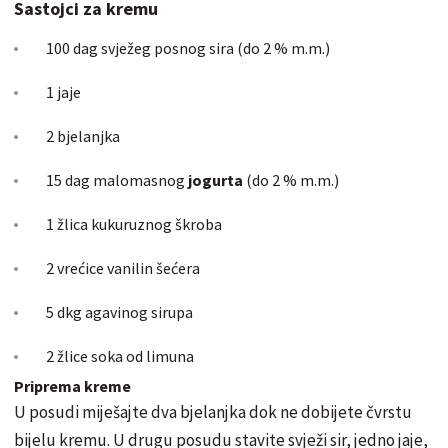
Sastojci za kremu
100 dag svježeg posnog sira (do 2 % m.m.)
1 jaje
2 bjelanjka
15 dag malomasnog
jogurta
(do 2 % m.m.)
1 žlica kukuruznog škroba
2 vrećice vanilin šećera
5 dkg agavinog sirupa
2 žlice soka od limuna
Priprema kreme
U posudi miješajte dva bjelanjka dok ne dobijete čvrstu
bijelu kremu. U drugu posudu stavite svježi sir, jedno jaje,