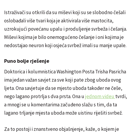
Istraživači su otkrili da su miševi koji su se slobodno češali
oslobađali više tvari koja je aktivirala više mastocita,
uzrokujući povećanu upalu i produljenje svrbeža i češanja.
Miševi kojima je bilo onemogućeno češanje i oni kojima je
nedostajao neuron koji osjeća svrbež imali su manje upale.
Puno bolje rješenje
Doktorica i kolumnistica Washington Posta Trisha Pasricha
ima jedan važan savjet za sve koji pate zbog uboda ovog
ljeta. Ona savjetuje da se mjesto uboda također ne češe,
nego lagano protrlja s dva prsta. Ona u
jednom videu
tvrdi,
a mnogi se u komentarima začuđeno slažu s tim, da ta
lagano trljanje mjesta uboda može uistinu riješiti svrbež.
Za to postoji i znanstveno objašnjenje, kaže, o kojem je