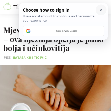
06. SRPNJA 2026.
Mjesto uboda nemojte češati
Sign in with Google
– ova nježnija opcija je puno
bolja i učinkovitija
PIŠE
NATAŠA KRSTIČEVIĆ