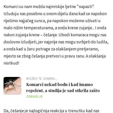
Komarci su nam možda najmrskije ljetne "napasti".
Izluđuju nas posebno u onom dijelu dana kad se napokon
riješimo najjačeg sunca, pa napokon možemo uživati u
malo nižim temperaturama, a onda krene zujanje... I onda
nakon zujanja krene – češanje. Ubodi komaraca mogu nas
doslovno izludjeti, jer najprije nas mogu svrbjeti do ludila,
a onda kad u žaru potrage za olakšanjem pretjeramo,
mjesto se zbog češanja pretvori u pravu ranu. A olakšanja
niotkud!
MOŽDA TE ZANIMA...
Komarci nekad bodu i kad imamo
repelent, a studija je sad otkrila zašto
ZDRAVLJE
Da, češanje je najlogičnija reakcija u trenutku kad nas