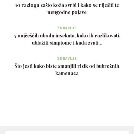
10 razloga zašto koža svrbi i kako se riješiti te
neugodne pojave
ZDRAVLJE
7 najčešćih uboda insekata, kako ih razlikovati,
ublažiti simptome i kada zvati…
ZDRAVLJE
Što jesti kako biste smanjili rizik od bubrežnih
kamenaca