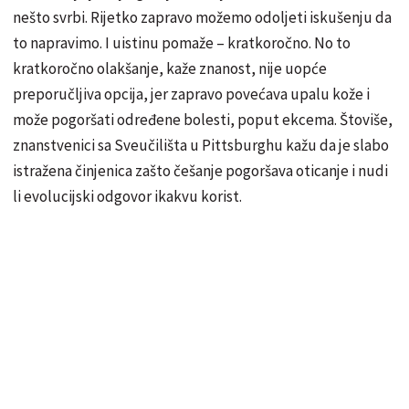
nešto svrbi. Rijetko zapravo možemo odoljeti iskušenju da
to napravimo. I uistinu pomaže – kratkoročno. No to
kratkoročno olakšanje, kaže znanost, nije uopće
preporučljiva opcija, jer zapravo povećava upalu kože i
može pogoršati određene bolesti, poput ekcema. Štoviše,
znanstvenici sa Sveučilišta u Pittsburghu kažu da je slabo
istražena činjenica zašto češanje pogoršava oticanje i nudi
li evolucijski odgovor ikakvu korist.