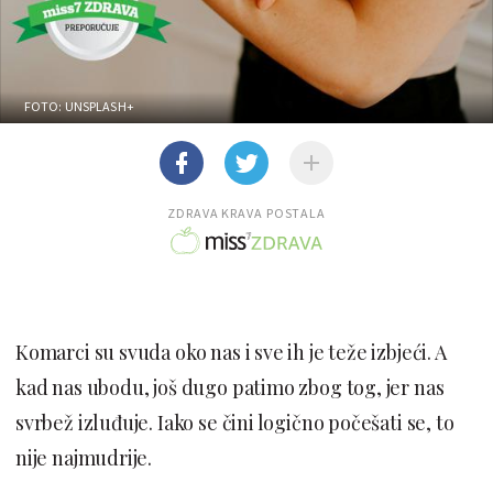
FOTO: UNSPLASH+
ZDRAVA KRAVA POSTALA
Komarci su svuda oko nas i sve ih je teže izbjeći. A
kad nas ubodu, još dugo patimo zbog tog, jer nas
svrbež izluđuje. Iako se čini logično počešati se, to
nije najmudrije.