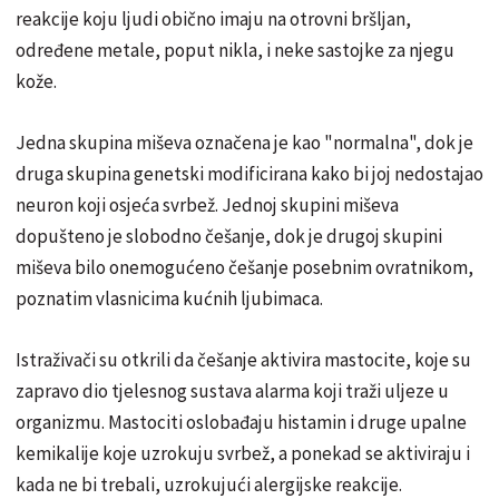
reakcije koju ljudi obično imaju na otrovni bršljan,
određene metale, poput nikla, i neke sastojke za njegu
kože.
Jedna skupina miševa označena je kao "normalna", dok je
druga skupina genetski modificirana kako bi joj nedostajao
neuron koji osjeća svrbež. Jednoj skupini miševa
dopušteno je slobodno češanje, dok je drugoj skupini
miševa bilo onemogućeno češanje posebnim ovratnikom,
poznatim vlasnicima kućnih ljubimaca.
Istraživači su otkrili da češanje aktivira mastocite, koje su
zapravo dio tjelesnog sustava alarma koji traži uljeze u
organizmu. Mastociti oslobađaju histamin i druge upalne
kemikalije koje uzrokuju svrbež, a ponekad se aktiviraju i
kada ne bi trebali, uzrokujući alergijske reakcije.