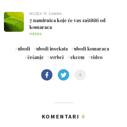
MOŽDA TE ZANIMA...
7 namirnica koje će vas zaštititi od
komaraca
HRANA
#
ubodi
#
ubodi insekata
#
ubodi komaraca
#
češanje
#
svrbež
#
ekcem
#
video
KOMENTARI
0