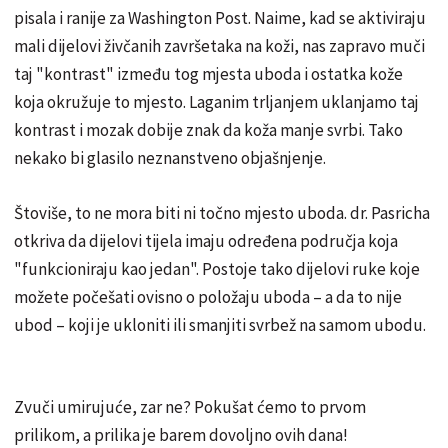
pisala i ranije za Washington Post. Naime, kad se aktiviraju
mali dijelovi živčanih završetaka na koži, nas zapravo muči
taj "kontrast" između tog mjesta uboda i ostatka kože
koja okružuje to mjesto. Laganim trljanjem uklanjamo taj
kontrast i mozak dobije znak da koža manje svrbi. Tako
nekako bi glasilo neznanstveno objašnjenje.
Štoviše, to ne mora biti ni točno mjesto uboda. dr. Pasricha
otkriva da dijelovi tijela imaju određena područja koja
"funkcioniraju kao jedan". Postoje tako dijelovi ruke koje
možete počešati ovisno o položaju uboda – a da to nije
ubod – koji je ukloniti ili smanjiti svrbež na samom ubodu.
Zvuči umirujuće, zar ne? Pokušat ćemo to prvom
prilikom, a prilika je barem dovoljno ovih dana!