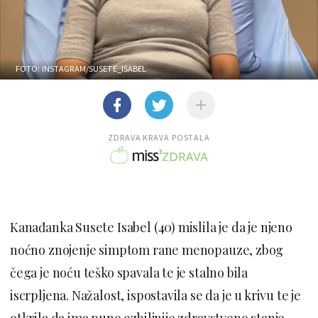
FOTO: INSTAGRAM/SUSETE_ISABEL
ZDRAVA KRAVA POSTALA
Kanađanka Susete Isabel (40) mislila je da je njeno
noćno znojenje simptom rane menopauze, zbog
čega je noću teško spavala te je stalno bila
iscrpljena. Nažalost, ispostavila se da je u krivu te je
otkrila da ima puno ozbiljnije zdravstveno stanje.