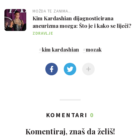
MOŽDA TE ZANIMA...
Kim Kardashian dijagnosticirana
aneurizma mozga: Što je i kako se liječi?
ZDRAVLJE
#
kim kardashian
#
mozak
KOMENTARI
0
Komentiraj, znaš da želiš!