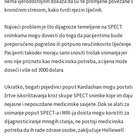
nema vjerodostojnih dokaza da su te promjene povezane s
kroničnim stresom, kako tvrdi njezin liječnik.
Najveći problem je što dijagnoze temeljene na SPECT
snimkama mogu dovesti do toga da pacijentima bude
preporučeno pogrešno ili potpuno neučinkovito liječenje.
Pacijenti također moraju sami snositi trošak snimanja jer
ono nije priznato kao medicinska potreba, a cijena može
doseći i više od 3000 dolara.
Ukratko, bogati pojedinci poput Kardashian mogu postati
žrtve iskorištavanja kroz skupe SPECT snimke koje im daju
nejasne i nepouzdane medicinske savjete. Dok se alati za
snimanje poput SPECT-a i MRI-ja doista mogu koristiti za
dijagnosticiranje mnogih stanja, ne postoji medicinska
potreba da ih rade zdrave osobe, zaključuje Hellewell.