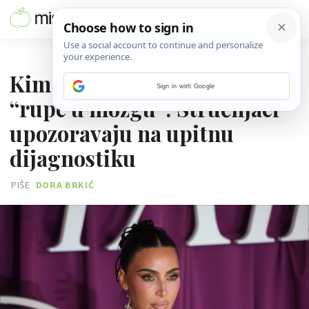
09. PROSINCA 2025.
Kim Kardashian tvrdi da ima
Sign in with Google
“rupe u mozgu”: Stručnjaci
upozoravaju na upitnu
dijagnostiku
PIŠE
DORA BRKIĆ