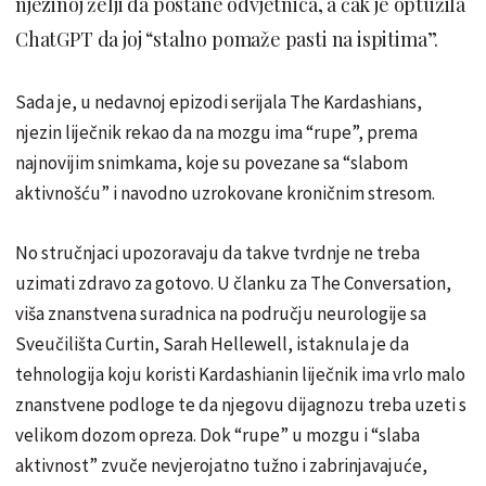
njezinoj želji da postane odvjetnica, a čak je optužila
ChatGPT da joj “stalno pomaže pasti na ispitima”.
Sada je, u nedavnoj epizodi serijala The Kardashians,
njezin liječnik rekao da na mozgu ima “rupe”, prema
najnovijim snimkama, koje su povezane sa “slabom
aktivnošću” i navodno uzrokovane kroničnim stresom.
No stručnjaci upozoravaju da takve tvrdnje ne treba
uzimati zdravo za gotovo. U članku za The Conversation,
viša znanstvena suradnica na području neurologije sa
Sveučilišta Curtin, Sarah Hellewell, istaknula je da
tehnologija koju koristi Kardashianin liječnik ima vrlo malo
znanstvene podloge te da njegovu dijagnozu treba uzeti s
velikom dozom opreza. Dok “rupe” u mozgu i “slaba
aktivnost” zvuče nevjerojatno tužno i zabrinjavajuće,