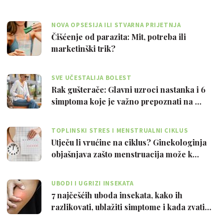
NOVA OPSESIJA ILI STVARNA PRIJETNJA
Čišćenje od parazita: Mit, potreba ili
marketinški trik?
SVE UČESTALIJA BOLEST
Rak gušterače: Glavni uzroci nastanka i 6
simptoma koje je važno prepoznati na …
TOPLINSKI STRES I MENSTRUALNI CIKLUS
Utječu li vrućine na ciklus? Ginekologinja
objašnjava zašto menstruacija može k…
UBODI I UGRIZI INSEKATA
7 najčešćih uboda insekata, kako ih
razlikovati, ublažiti simptome i kada zvati…