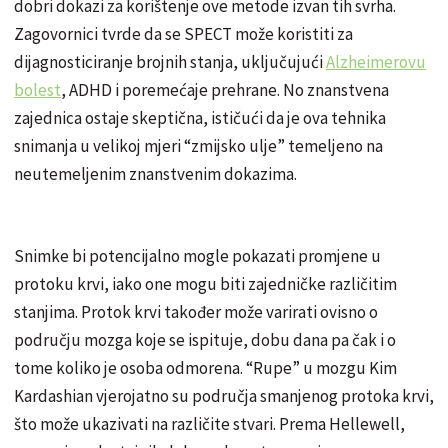
dobri dokazi za korištenje ove metode izvan tih svrha.
Zagovornici tvrde da se SPECT može koristiti za
dijagnosticiranje brojnih stanja, uključujući
Alzheimerovu
bolest
, ADHD i poremećaje prehrane. No znanstvena
zajednica ostaje skeptična, ističući da je ova tehnika
snimanja u velikoj mjeri “zmijsko ulje” temeljeno na
neutemeljenim znanstvenim dokazima.
Snimke bi potencijalno mogle pokazati promjene u
protoku krvi, iako one mogu biti zajedničke različitim
stanjima. Protok krvi također može varirati ovisno o
području mozga koje se ispituje, dobu dana pa čak i o
tome koliko je osoba odmorena. “Rupe” u mozgu Kim
Kardashian vjerojatno su područja smanjenog protoka krvi,
što može ukazivati na različite stvari. Prema Hellewell,