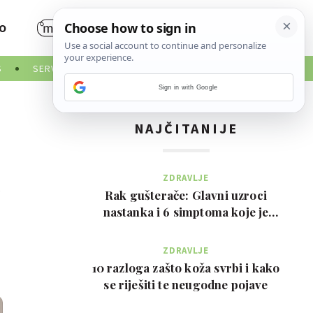
O
S
SERVISNE INFORMACIJE
Sign in with Google
NAJČITANIJE
ZDRAVLJE
Rak gušterače: Glavni uzroci
nastanka i 6 simptoma koje je
važno prepoznati na …
ZDRAVLJE
10 razloga zašto koža svrbi i kako
se riješiti te neugodne pojave