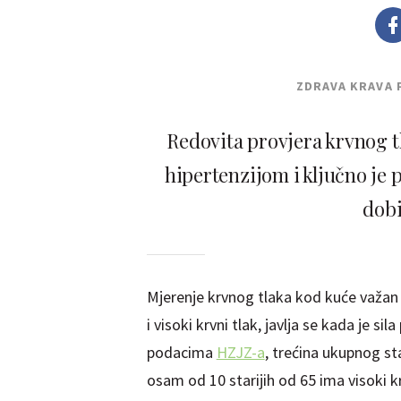
ZDRAVA KRAVA 
Redovita provjera krvnog t
hipertenzijom i ključno je
dobi
Mjerenje krvnog tlaka kod kuće važan je
i visoki krvni tlak, javlja se kada je s
podacima
HZJZ-a
, trećina ukupnog st
osam od 10 starijih od 65 ima visoki kr