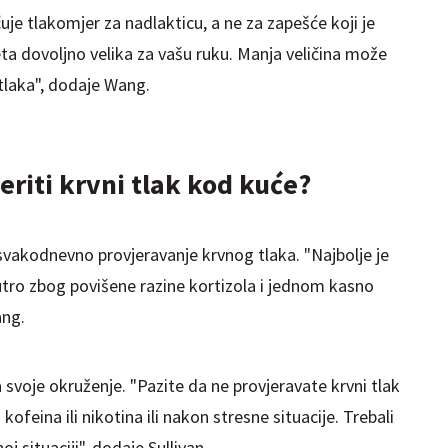
e tlakomjer za nadlakticu, a ne za zapešće koji je
eta dovoljno velika za vašu ruku. Manja veličina može
 tlaka", dodaje Wang.
eriti krvni tlak kod kuće?
vakodnevno provjeravanje krvnog tlaka. "Najbolje je
utro zbog povišene razine kortizola i jednom kasno
ang.
svoje okruženje. "Pazite da ne provjeravate krvni tlak
ofeina ili nikotina ili nakon stresne situacije. Trebali
oj situaciji", dodaje Sullivan.