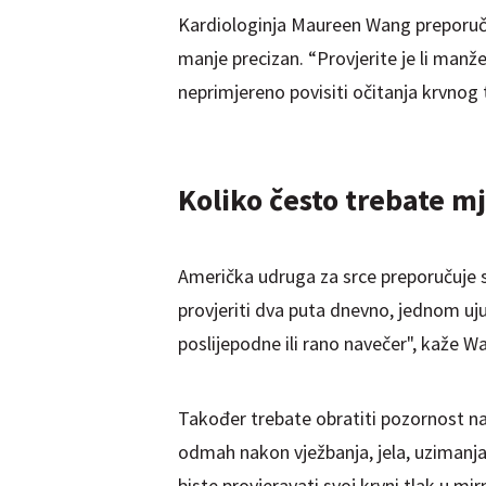
Kardiologinja Maureen Wang preporučuj
manje precizan. “Provjerite je li manž
neprimjereno povisiti očitanja krvnog
Koliko često trebate mj
Američka udruga za srce preporučuje s
provjeriti dva puta dnevno, jednom uj
poslijepodne ili rano navečer", kaže W
Također trebate obratiti pozornost na 
odmah nakon vježbanja, jela, uzimanja k
biste provjeravati svoj krvni tlak u mirn