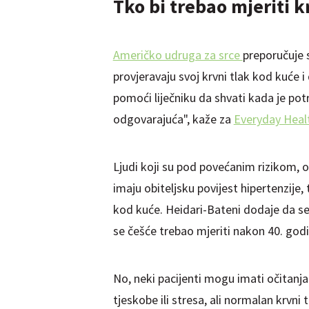
Tko bi trebao mjeriti k
Američko udruga za srce
preporučuje 
provjeravaju svoj krvni tlak kod kuće i
pomoći liječniku da shvati kada je potre
odgovarajuća", kaže za
Everyday Heal
Ljudi koji su pod povećanim rizikom, os
imaju obiteljsku povijest hipertenzije, 
kod kuće. Heidari-Bateni dodaje da se 
se češće trebao mjeriti nakon 40. god
No, neki pacijenti mogu imati očitanja 
tjeskobe ili stresa, ali normalan krvn