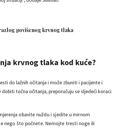
razlog povišenog krvnog tlaka
anja krvnog tlaka kod kuće?
ti do lažnih očitanja i može zbuniti i pacijente i
te dobiti točna očitanja, preporučuju se sljedeći koraci:
 mjerenja obavite nuždu i sjedite u mirnom
je nego što počnete. Nemojte tresti noge ili