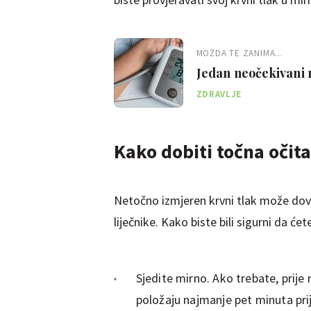
MOŽDA TE ZANIMA...
Jedan neočekivani 
ZDRAVLJE
Kako dobiti točna očit
Netočno izmjeren krvni tlak može doves
liječnike. Kako biste bili sigurni da će
Sjedite mirno. Ako trebate, prije
položaju najmanje pet minuta pri