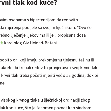
rvni tlak kod kuće?
svim osobama s hipertenzijom da redovito
 da mjerenja podijele sa svojim liječnikom. "Ovo će
bno liječenje lijekovima ili je li propisana doza
th
kardiolog Giv Heidari-Bateni.
obito oni koji imaju prekomjernu tjelesnu težinu ili
također bi trebali redovito provjeravati svoj krvni tlak
krvni tlak treba početi mjeriti već s 18 godina, dok bi
ine.
visokog krvnog tlaka u liječničkoj ordinaciji zbog
i tlak kod kuće, što je fenomen poznat kao sindrom