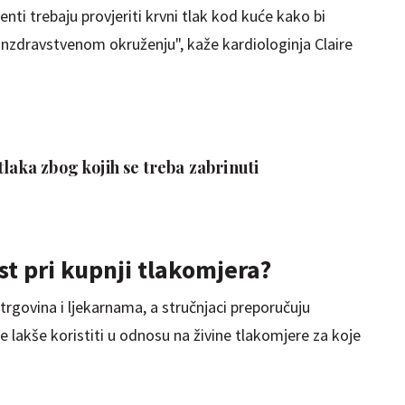
enti trebaju provjeriti krvni tlak kod kuće kako bi
vanzdravstvenom okruženju", kaže kardiologinja Claire
tlaka zbog kojih se treba zabrinuti
st pri kupnji tlakomjera?
trgovina i ljekarnama, a stručnjaci preporučuju
 je lakše koristiti u odnosu na živine tlakomjere za koje