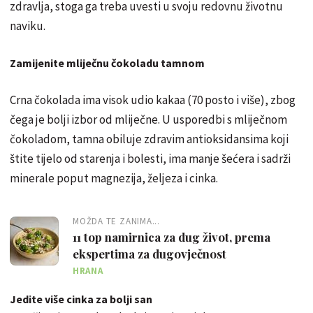
zdravlja, stoga ga treba uvesti u svoju redovnu životnu
naviku.
Zamijenite mliječnu čokoladu tamnom
Crna čokolada ima visok udio kakaa (70 posto i više), zbog
čega je bolji izbor od mliječne. U usporedbi s mliječnom
čokoladom, tamna obiluje zdravim antioksidansima koji
štite tijelo od starenja i bolesti, ima manje šećera i sadrži
minerale poput magnezija, željeza i cinka.
MOŽDA TE ZANIMA...
11 top namirnica za dug život, prema
ekspertima za dugovječnost
HRANA
Jedite više cinka za bolji san