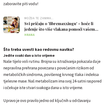
zaboravite piti vodu!
MOŽDA TE ZANIMA...
Svi pričaju o 'fibremaxxingu' – hoće li
jedenje što više vlakana pomoći vašem
zdravlju?
HRANA
Što treba uvesti kao redovnu naviku?
Jedite svaki dan u isto vrijeme
Naše tijelo voli rutinu. Brojna su istraživanja pokazala da je
nepravilna prehrana povezana s povećanim rizikom od
metaboličkih sindroma, povišenog krvnog tlaka i indeksa
tjelesne mase. Naš metabolizam ima svoj 24-satni raspored
i očekuje iste stvari svakoga dana u isto vrijeme.
Upravo je ovo pravilo jedno od ključnih u održavanju