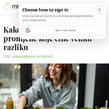
16. RUJNA 2025.
Kako ostati zdrav: Male
Sign in with Google
promjene koje čine veliku
razliku
PIŠE
HINA/ANDREA LATINOVIĆ