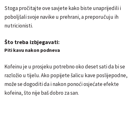
Stoga pročitajte ove savjete kako biste unaprijedili i
poboljšali svoje navike u prehrani, a preporučuju ih
nutricionisti.
Što treba izbjegavati:
Piti kavu nakon podneva
Kofeinu je u prosjeku potrebno oko deset sati da bi se
razložio u tijelu. Ako popijete šalicu kave poslijepodne,
može se dogoditi da i nakon ponoći osjećate efekte
kofeina, što nije baš dobro za san.