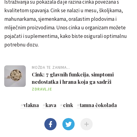
Istraživanja su pokazala da je razina cinka povezana s
kvalitetom spavanja. Cink se nalazi u mesu, školjkama,
mahunarkama, sjemenkama, orašastim plodovima i
mliječnim proizvodima. Unos cinka u organizam možete
pojačati i suplementima, kako biste osigurali optimalnu
potrebnu dozu.
MOŽDA TE ZANIMA...
Cink: 7 glavnih funkcija, simptomi
nedostatka i hrana koja ga sadrži
ZDRAVLJE
#
vlakna
#
kava
#
cink
#
tamna čokolada