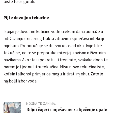
biste to osigurali.
Pijte dovoljno tekućine
Ispijanje dovoljne količine vode tijekom dana pomaže u
održavanju urinarnog trakta zdravim i sprječava infekcije
mjehura. Preporučuje se dnevni unos od oko dvije litre
tekućine, no te se preporuke mijenjaju ovisno o životnim
navikama. Ako ste u pokretu ili trenirate, svakako dodajte
barem još jednu litru tekućine. Nisu ni sve tekućine iste,
kofein i alkohol primjerice mogu iritirati mjehur. Zato je
najbolji izbor voda.
MOŽDA TE ZANIMA...
Biljni čajevi i mješavine za liječenje upale