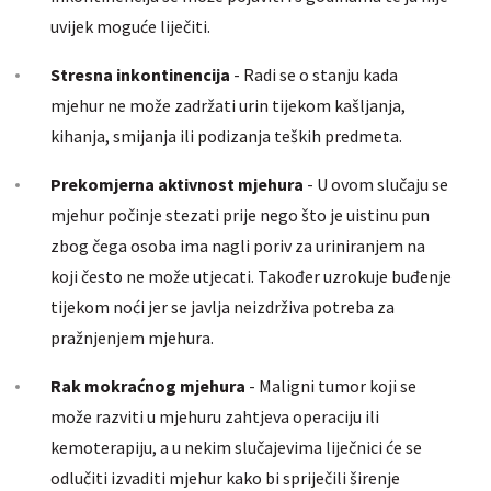
uvijek moguće liječiti.
Stresna inkontinencija
- Radi se o stanju kada
mjehur ne može zadržati urin tijekom kašljanja,
kihanja, smijanja ili podizanja teških predmeta.
Prekomjerna aktivnost mjehura
- U ovom slučaju se
mjehur počinje stezati prije nego što je uistinu pun
zbog čega osoba ima nagli poriv za uriniranjem na
koji često ne može utjecati. Također uzrokuje buđenje
tijekom noći jer se javlja neizdrživa potreba za
pražnjenjem mjehura.
Rak mokraćnog mjehura
- Maligni tumor koji se
može razviti u mjehuru zahtjeva operaciju ili
kemoterapiju, a u nekim slučajevima liječnici će se
odlučiti izvaditi mjehur kako bi spriječili širenje