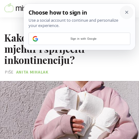
10. KOLOVOZA 2025.
Kako očuvati mokraćni
Sign in with Google
mjehur i spriječiti
inkontinenciju?
PIŠE
ANITA MIHALAK