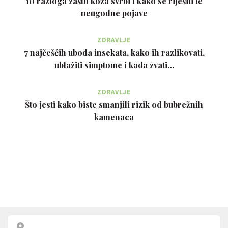
10 razloga zašto koža svrbi i kako se riješiti te
neugodne pojave
ZDRAVLJE
7 najčešćih uboda insekata, kako ih razlikovati,
ublažiti simptome i kada zvati…
ZDRAVLJE
Što jesti kako biste smanjili rizik od bubrežnih
kamenaca