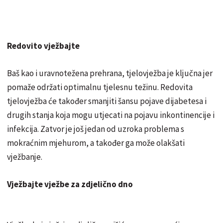
Redovito vježbajte
Baš kao i uravnotežena prehrana, tjelovježba je ključna jer
pomaže održati optimalnu tjelesnu težinu. Redovita
tjelovježba će također smanjiti šansu pojave dijabetesa i
drugih stanja koja mogu utjecati na pojavu inkontinencije i
infekcija. Zatvor je još jedan od uzroka problema s
mokraćnim mjehurom, a također ga može olakšati
vježbanje.
Vježbajte vježbe za zdjelično dno