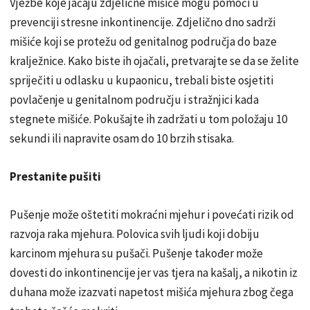
Vježbe koje jačaju zdjelične mišiće mogu pomoći u
prevenciji stresne inkontinencije. Zdjelično dno sadrži
mišiće koji se protežu od genitalnog područja do baze
kralježnice. Kako biste ih ojačali, pretvarajte se da se želite
spriječiti u odlasku u kupaonicu, trebali biste osjetiti
povlačenje u genitalnom području i stražnjici kada
stegnete mišiće. Pokušajte ih zadržati u tom položaju 10
sekundi ili napravite osam do 10 brzih stisaka.
Prestanite pušiti
Pušenje može oštetiti mokraćni mjehur i povećati rizik od
razvoja raka mjehura. Polovica svih ljudi koji dobiju
karcinom mjehura su pušači. Pušenje također može
dovesti do inkontinencije jer vas tjera na kašalj, a nikotin iz
duhana može izazvati napetost mišića mjehura zbog čega