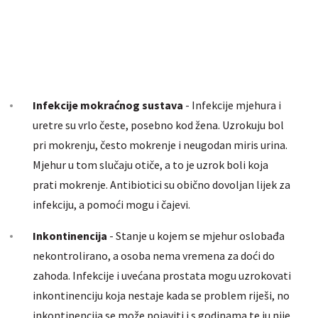
Infekcije mokraćnog sustava
- Infekcije mjehura i
uretre su vrlo česte, posebno kod žena. Uzrokuju bol
pri mokrenju, često mokrenje i neugodan miris urina.
Mjehur u tom slučaju otiče, a to je uzrok boli koja
prati mokrenje. Antibiotici su obično dovoljan lijek za
infekciju, a pomoći mogu i čajevi.
Inkontinencija
- Stanje u kojem se mjehur oslobađa
nekontrolirano, a osoba nema vremena za doći do
zahoda. Infekcije i uvećana prostata mogu uzrokovati
inkontinenciju koja nestaje kada se problem riješi, no
inkontinencija se može pojaviti i s godinama te ju nije