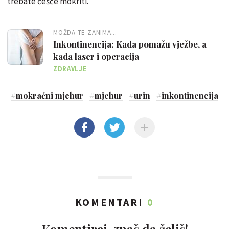
trebate češće mokriti.
MOŽDA TE ZANIMA...
Inkontinencija: Kada pomažu vježbe, a
kada laser i operacija
ZDRAVLJE
#
mokraćni mjehur
#
mjehur
#
urin
#
inkontinencija
KOMENTARI
0
Komentiraj, znaš da želiš!