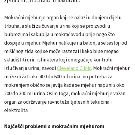
Mokraćni mjehur je organ koji se nalazi u donjem dijelu
trbuha, a služi za čuvanje urina koji se proizvodi u
bubrezima i sakuplja u mokraćovodu prije nego što
dospije u mjehur. Mjehur nalikuje na balon, a se sastoji od
mišićnog zida koji se može rastezati kako bi se mogao
skladištiti urin i sfinktera koji omogućuje kontrolu
izlučivanja urina, navodi
Cleveland Clinic
. Mokraćni mjehur
može držati oko 400 do 600 ml urina, no potreba za
mokrenjem obično se javlja kada se mjehur napuni s oko
200 do 300 ml urina. Osim toga, mokraćni mjehur je važan
organ za održavanje ravnoteže tjelesnih tekućina i
elektrolita.
Najčešći problemi s mokraćnim mjehurom