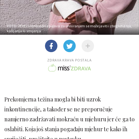
FOTO: PEXELS
Iznenadna pojava za uriniranjem se može javiti i zbog kihanja,
kašljanja ili smijanja
ZDRAVA KRAVA POSTALA
Prekomjerna težina mogla bi biti uzrok
inkontinencije, a također se ne preporučuje
namjerno zadržavati mokraću u mjehuru jer će ga to
oslabiti. Koja još stanja pogađaju mjehur te kako ih
spriječiti, pročitajte u nastavku.