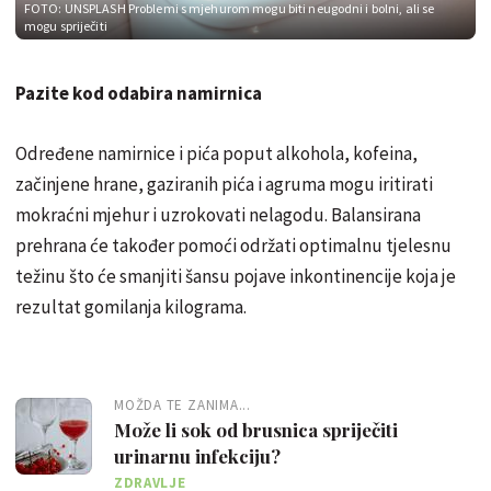
FOTO: UNSPLASH
Problemi s mjehurom mogu biti neugodni i bolni, ali se
mogu spriječiti
Pazite kod odabira namirnica
Određene namirnice i pića poput alkohola, kofeina,
začinjene hrane, gaziranih pića i agruma mogu iritirati
mokraćni mjehur i uzrokovati nelagodu. Balansirana
prehrana će također pomoći održati optimalnu tjelesnu
težinu što će smanjiti šansu pojave inkontinencije koja je
rezultat gomilanja kilograma.
MOŽDA TE ZANIMA...
Može li sok od brusnica spriječiti
urinarnu infekciju?
ZDRAVLJE