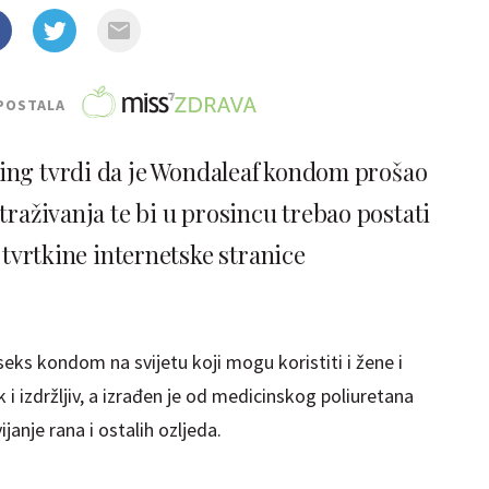
POSTALA
ing tvrdi da je Wondaleaf kondom prošao
traživanja te bi u prosincu trebao postati
vrtkine internetske stranice
seks kondom na svijetu koji mogu koristiti i žene i
i izdržljiv, a izrađen je od medicinskog poliuretana
ijanje rana i ostalih ozljeda.