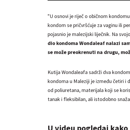
"U osnovi je riječ o običnom kondomu s
kondom se pričvršćuje za vaginu ili pe
pojasnio je malezijski liječnik. Na svoj
dio kondoma Wondaleaf nalazi samo 
se može preokrenuti na drugu, može g
Kutija Wondaleafa sadrži dva kondoma 
kondoma u Maleziji je između četiri i
od poliuretana, materijala koji se korist
tanak i fleksibilan, ali istodobno snaž
U videu pogledaj kako 