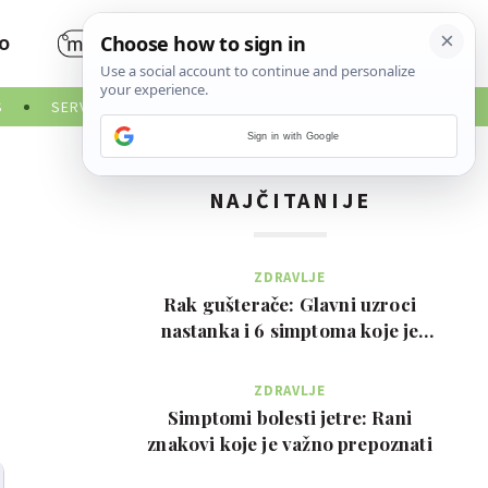
O
S
SERVISNE INFORMACIJE
Sign in with Google
NAJČITANIJE
ZDRAVLJE
Rak gušterače: Glavni uzroci
nastanka i 6 simptoma koje je
važno prepoznati na …
ZDRAVLJE
Simptomi bolesti jetre: Rani
znakovi koje je važno prepoznati