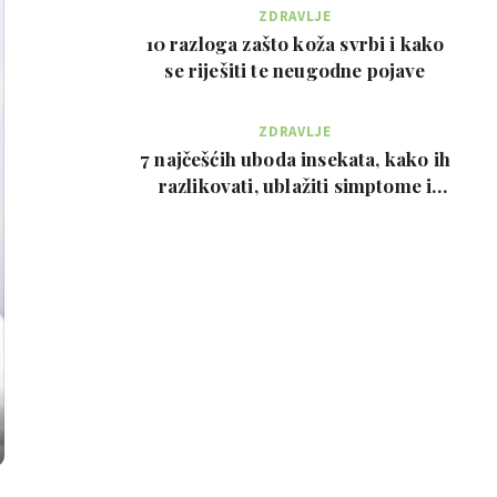
ZDRAVLJE
10 razloga zašto koža svrbi i kako
se riješiti te neugodne pojave
ZDRAVLJE
7 najčešćih uboda insekata, kako ih
razlikovati, ublažiti simptome i
kada zvati…