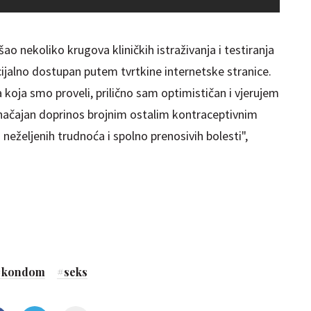
ao nekoliko krugova kliničkih istraživanja i testiranja
cijalno dostupan putem tvrtkine internetske stranice.
ja koja smo proveli, prilično sam optimističan i vjerujem
ačajan doprinos brojnim ostalim kontraceptivnim
 neželjenih trudnoća i spolno prenosivih bolesti",
#
kondom
#
seks