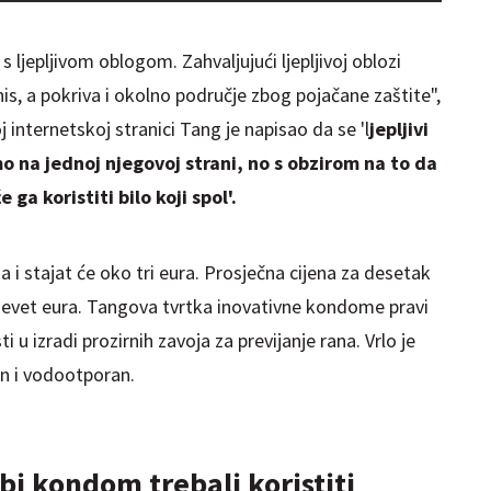
 ljepljivom oblogom. Zahvaljujući ljepljivoj oblozi
nis, a pokriva i okolno područje zbog pojačane zaštite",
oj internetskoj stranici Tang je napisao da se 'l
jepljivi
na jednoj njegovoj strani, no s obzirom na to da
a koristiti bilo koji spol'.
i stajat će oko tri eura. Prosječna cijena za desetak
 devet eura. Tangova tvrtka inovativne kondome pravi
i u izradi prozirnih zavoja za previjanje rana. Vrlo je
an i vodootporan.
bi kondom trebali koristiti