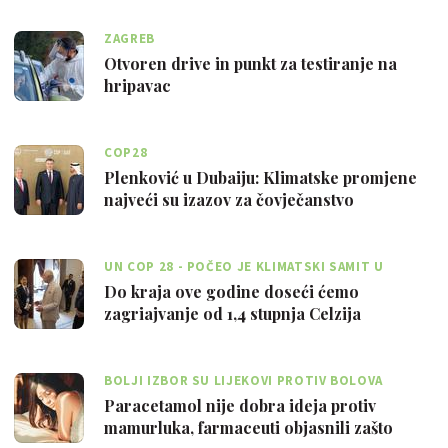
ZAGREB
Otvoren drive in punkt za testiranje na
hripavac
COP28
Plenković u Dubaiju: Klimatske promjene
najveći su izazov za čovječanstvo
UN COP 28 - POČEO JE KLIMATSKI SAMIT U
DUBAIJU
Do kraja ove godine doseći ćemo
zagriajvanje od 1,4 stupnja Celzija
BOLJI IZBOR SU LIJEKOVI PROTIV BOLOVA
Paracetamol nije dobra ideja protiv
mamurluka, farmaceuti objasnili zašto