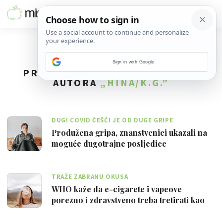
Sign in with Google
PRONAĐENO
284
REZULTATA ZA
AUTORA
„HINA/K.G.”
DUGI COVID ČEŠĆI JE OD DUGE GRIPE
Produžena gripa, znanstvenici ukazali na
moguće dugotrajne posljedice
TRAŽE ZABRANU OKUSA
WHO kaže da e-cigarete i vapeove
porezno i zdravstveno treba tretirati kao
klas…