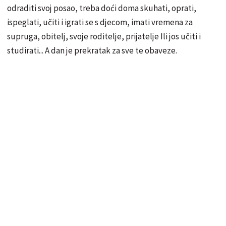
odraditi svoj posao, treba doći doma skuhati, oprati,
ispeglati,
učiti
i igrati se s djecom, imati vremena za
supruga, obitelj, svoje roditelje, prijatelje Ili
jos
učiti
i
studirati... A dan je prekratak za sve te obaveze.