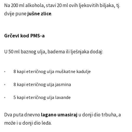
Na 200 ml alkohola, stavi 20 ml ovih ljekovitih biljaka, tj.
dvije pune
jušne
zlice
.
Grčevi kod PMS-a
U 50 ml baznog ulja, badema ili lješnjaka dodaj:
8 kapi eteričnog ulja
muškatne
kadulje
8 kapi eteričnog ulja jasmina
5 kapi
eteričnog
ulja lavande
Dva puta dnevno
lagano umasiraj
u donji dio trbuha, a
može i u donji dio leđa.