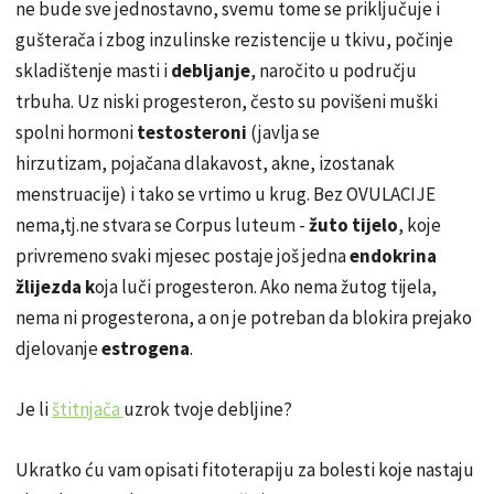
ne bude sve
jednostavno
, svemu tome se priključ
u
je i
gušterača
i zbog inzulinske rezistencije u tkivu,
počinje
skladištenje
masti i
debljanje
,
naročito
u
području
trbuha. Uz niski progesteron, č
esto
su
povišeni
muški
spolni hormoni
testosteroni
(javlja se
hirzutizam,
pojačana
dlakavost, akne, izostanak
menstruacije) i tako se vrtimo u krug. Bez OVULACIJE
nema,tj.ne stvara se Corpus luteum -
ž
uto
tijelo
, koje
privremeno svaki mjesec postaje
još
jedna
endokrina
ž
lijezda
k
oja luči progesteron. Ako nema ž
uto
g tijela,
nema ni progesterona, a on je potreban da blokira prejako
djelovanje
estrogena
.
Je li
štitnjača
uzrok tvoje debljine?
Ukratko ć
u
vam opisati fitoterapiju za bolesti koje nastaju