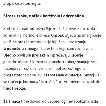
stup u č
etvrtom
uglu.
Stres uzrokuje višak kortizola i adrenalina
Kod stresa
nadbubrežna
ž
lijezda
luči previse kortizola i
adrenalina, hormone stresa. Oni pak utječ
u
na smanjivanje
količine
progesterona koji je ključan u postizanju
trudnoće
, a i mnogim bolestima koje sam
već
navela.
Ujedno povisuju
prolaktin
i
sprečavaju
lučenje
gonadotropina. Uz manjak gonadotropina,smanjuje se i
lučenje
svih ostalih hormona hipofize, estrogena,
progesterona pa se javlja
izostanak ovulacije.
Smanjuje
se i
lučenje
hormona š
titnjače
, što s vremenom dovodi do
hipotireoze
.
Štitnjaca
time dovodi do usporenog metabolizma, a da