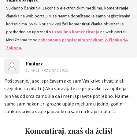
Sukladno članku 94. Zakona o elektroničkim medijima, komentiranje
KOMENTARE
članaka na web portalu Miss7Mama dopušteno je samo registriranim
korisnicima. Svaki korisnik koji želi komentirati članke obvezan je
prethodno se upoznati s
Pravilima komentiranja
na web portalu
Miss7Mama te sa
zabranama propisanim stavkom 2. članka 94.
Zakona.
Fantazy
13:49 11. PROSINAC 2015.
Poštovanje, ja se ispričavam ako sam Vas krivo shvatila ali
svejedno cu pitati :) Ako spravljate te pripravke i za upite,ja
bih Vas od srca zamolila da i meni spravite potrebno. Naime i
sama sam nakon tri grozne upale mjehura u jednoj godini
toliko iskrivila svoje jajovode da sam na kraju imala
vanmatričnu trudnoću i naravno odklanjanje jajovoda.
Preostala desna strana je vjerovatno isto zahvaćena ali sve
Komentiraj, znaš da želiš!
nade polazem u tu preostalu stranu tijela. Oduvijek su mi