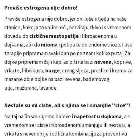
Previše estrogena nije dobro!
Previše estrogena nije dobro, jer oni loše utječ
u
na
naše
stanice, kako ja to volim reći, nerviraju tkivo i s vremenom
dovedu do
cistične mastopatije
i fibroadenoma u
dojkama, ali i do
mioma
i polipa te do endometrioze. I ove
terapije pripremam svaki dan po ne znam koliko puta. Za
dojke pripremam čaj i kapi za piti na bazi
nevena
, koprive,
vrkute, hibiskusa,
bazge
, crnog sljeza, preslice i kremu za
mazanje obje dojke na bazi nevena, bademovog
ulja,
mažurana
, lavande.
Nestale su mi ciste, ali s njima se i smanjile ''cice''?
Na taj
način
smirujemo bolove i
napetost u dojkama
, a s
vremenom se i ciste i fibroadenomi smanjuju ili nestaju, a
vrkuta s nevenom je i
odlična
kombinacija za preventivu