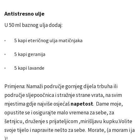
Antistresno ulje
U 50 ml baznog ulja dodaj:
5 kapi eteričnog ulja
matičnjak
a
5 kapi geranija
5 kapi lavande
Primjena: Namaži područje gornjeg dijela trbuha ili
područje sljepoočnica i stražnje strane vrata, na svim
mjestima gdje najviše
osjećaš
napetost
. Dame moje,
opustite se i osigurajte malo vremena za sebe, za
šetnji
cu
,
druženje
s prijateljicom ,
mirišljavu
kupku.Volite
svoje tijelo i napravite
nešto
za sebe. Morate, (a moram i ja
)!