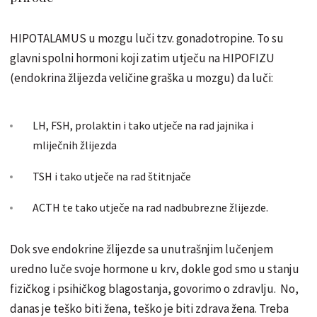
HIPOTALAMUS u mozgu luči tzv. gonadotropine. To su
glavni spolni hormoni koji zatim utječ
u
na HIPOFIZU
(endokrina žlijezda
veličine
graška
u mozgu) da luči:
LH, FSH, prolaktin i tako
utječe
na rad jajnika i
mliječnih
ž
lijezda
TSH i tako
utječe
na rad š
titnjače
ACTH te tako
utječe
na rad
nadbubrezne
ž
lijezde.
Dok sve endokrine ž
lijezde
sa
unutrašnjim
lučenje
m
uredno luče svoje hormone u krv, dokle god smo u stanju
fizičkog
i
psihičkog
blagostanja, govorimo o zdravlju. No,
danas je
teško
biti žena,
teško
je biti zdrava žena. Treba