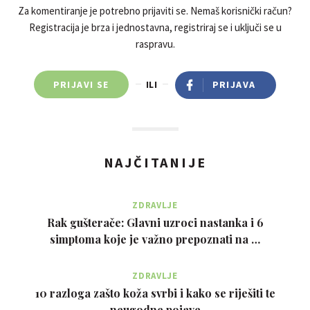
ginekolozi govorili da imam policistične jajnike ali jedini
Za komentiranje je potrebno prijaviti se. Nemaš korisnički račun?
Registracija je brza i jednostavna, registriraj se i uključi se u
pristup liječenja su bili hormoni i antibaby pilule sto sam ja
raspravu.
odbijala. Jako sam uplašena buducim razvojem događaja i
rado bih poradila na sebi s Vašim tretmanima čajeva i kreme.
Puno Vam hvala unaprijed na vremenu,poduci a evo ako bude
PRIJAVI SE
ILI
PRIJAVA
mogućnosti i na ostalom. Srdačan pozdrav!
NAJČITANIJE
ZDRAVLJE
Rak gušterače: Glavni uzroci nastanka i 6
simptoma koje je važno prepoznati na …
ZDRAVLJE
10 razloga zašto koža svrbi i kako se riješiti te
neugodne pojave