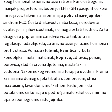
zbog hormonalne
neravnoteže
i stresa. Puno estrogena,
manjak progesterona, loš omjer LH i FSH i pacijentice koje
mi se jave s takvim nalazom imaju
poli
cistične
jajnike
-
sindrom PCO. Česta dlakavost, slaba kosa, neredovite
ovulacije ili njihov izostanak, ne mogu ostati trudne... Za tu
dijagnozu pripremam čaj i dvije vrste tinktura za
regulaciju rada ž
lijezda
, za
uravnoteženje
razine hormona i
protiv stresa.
Pomažu
stolisnik,
kamilica
, vrkuta,
konopljika, imela,
matičnjak
,
kopriva
, zdravac,
peršin
,
borovica,
sladić
i crvena djetelina,
maslačak
ili
vodopija. Nakon nekog vremena u terapiju uvodim i kremu
za mazanje donjeg dijela trbuha s če
mpresom
,
shea
maslacem
, lavandom,
muškatnom
kaduljom - da
potaknemo cirkulaciju u
području
male zdjelice, smirimo
upale i pomognemo radu
jajnika
.