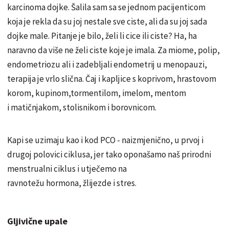
karcinoma dojke. Šalila sam sa se jednom pacijenticom
koja je rekla da su joj nestale sve ciste, ali da su joj sada
dojke male. Pitanje je bilo, ž
eli
li cice ili ciste? Ha, ha
naravno da više ne ž
eli
ciste koje je imala. Za miome, polip,
endometriozu ali i zadebljali endometrij u menopauzi,
terapija je vrlo
slična
. Čaj i kapljice s koprivom, hrastovom
korom, kupinom,
tormentilom
, imelom, mentom
i
matičnjak
om, stolisnikom i borovnicom.
Kapi se uzimaju kao i kod PCO -
naizmjenično
, u prvoj i
drugoj polovici ciklusa, jer tako
oponašamo
naš prirodni
menstrualni ciklus i
utječe
mo na
ravnotežu
hormona, žlijezde i stres.
Gljivične upale