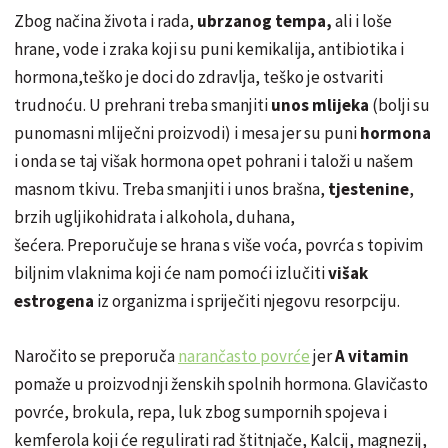
Zbog
način
a ž
ivota
i rada,
ubrzanog tempa,
ali i loše
hrane, vode i zraka koji su puni kemikalija, antibiotika i
hormona,
teško
je doci do zdravlja,
teško
je ostvariti
trudnoć
u
. U prehrani treba smanjiti
unos mlijeka
(bolji su
punomasni
mliječni
proizvodi) i mesa jer su puni
hormona
i onda se taj višak hormona opet pohrani i taloži u
naše
m
masnom tkivu. Treba smanjiti i unos
brašna
,
tjestenine
,
brzih ugljikohidrata i alkohola, duhana,
š
ećera
.
Preporučuje
se hrana s više
voća
,
povrća
s topivim
biljnim vlaknima koji će nam
pomoći
izl
učiti
višak
estrogena
iz organizma i
spriječiti
njegovu resorpciju.
Naročito
se
preporuča
narančasto
povrće
jer
A vitamin
pomaže u proizvodnji ž
enski
h spolnih hormona.
Glavičasto
povrće
, brokula, repa, luk zbog sumpornih spojeva i
kemferola
koji će regulirati rad š
titnjače
, Kalcij, magnezij,