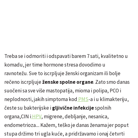
Treba se i odmoriti i odspavati barem 7 sati, kvalitetno u
komadu, jer time hormone stresa dovodimo u
ravnotežu
. Sve to iscrpljuje žens
ki
organizam ili bolje
rečeno
iscrpljuje
ž
enske
spolne organe
. Zato smo danas
suočeni
sa sve više mastopatija, mioma i polipa, PCO i
neplodnosti, jakih simptoma kod
PMS
-a
i u klimakteriju,
česte su bakterijske i
gljivične
infekcije
spolnih
organa,CIN i
HPV
, migrene, debljanje, nesanica,
endometrioza....
Kažem
,
teško
je danas ž
enama
jer poput
stupa
držimo
tri ugla
kuće,
a
pridržavamo
i onaj č
etvrti