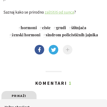
Saznaj kako se prirodno
zaštititi od sunca
?
#
hormoni
#
ciste
#
grudi
#
štitnjača
#
ženski hormoni
#
sindrom policističnih jajnika
KOMENTARI
1
PRIKAŽI
SVE
Važna obavijest