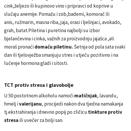
cink,ž
eljezo
ili kupinovo vino i pripravci od koprive u
slučaju
anemije.
Pomažu
i zob,bademi,
komorač
ili
anis,
ružmarin
, masna riba, jaja, orasi i
lješnjaci
, avokado,
grah, batat.Piletina i puretina najbolji su izbor
bjelančevina
i cinka,
važnih
za proizvodnju
jajašca
,ali
moraš
pronaći
domać
u
piletinu.
Š
etnja
od pola sata svaki
dan ili
tjelovježba
smanjuju stres i utječ
u
pozitivno i na
lučenje
hormona gladi i sitosti.
TCT protiv stresa i glavobolje
U 50 postotnom alkoholu
namoči
matičnjak
, lavandu,
hmelj i
valerijanu
, procijedi nakon dva tjedna namakanja
tj.ekstrahiranja i dnevno popij po zliči
cu
tinkture protiv
stresa
ili uvečer za bolji san.