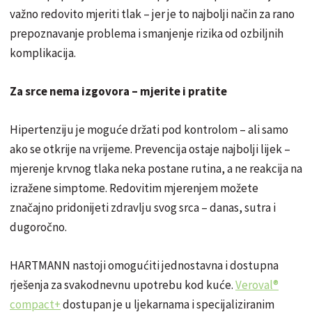
važno redovito mjeriti tlak – jer je to najbolji način za rano
prepoznavanje problema i smanjenje rizika od ozbiljnih
komplikacija.
Za srce nema izgovora – mjerite i pratite
Hipertenziju je moguće držati pod kontrolom – ali samo
ako se otkrije na vrijeme. Prevencija ostaje najbolji lijek –
mjerenje krvnog tlaka neka postane rutina, a ne reakcija na
izražene simptome. Redovitim mjerenjem možete
značajno pridonijeti zdravlju svog srca – danas, sutra i
dugoročno.
HARTMANN nastoji omogućiti jednostavna i dostupna
rješenja za svakodnevnu upotrebu kod kuće.
Veroval®
compact+
dostupan je u ljekarnama i specijaliziranim