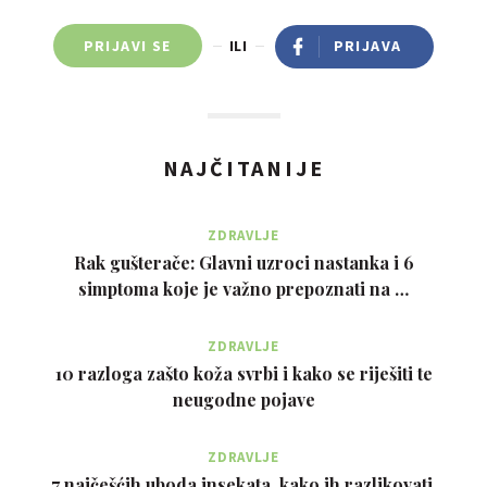
PRIJAVI SE
ILI
PRIJAVA
NAJČITANIJE
ZDRAVLJE
Rak gušterače: Glavni uzroci nastanka i 6
simptoma koje je važno prepoznati na …
ZDRAVLJE
10 razloga zašto koža svrbi i kako se riješiti te
neugodne pojave
ZDRAVLJE
7 najčešćih uboda insekata, kako ih razlikovati,