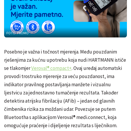
FOTO: PROMO
Posebno je važna i točnost mjerenja. Među pouzdanim
rješenjima za kućnu upotrebu koja nudi HARTMANN ističe
se tlakomjer
Veroval® compact+
. Ovaj uređaj automatski
provodi trostruko mjerenje za veću pouzdanost, ima
indikator pravilnog postavljanja manžete i vizualnu
ljestvicu za jednostavno tumačenje rezultata. Također
detektira atrijsku fibrilaciju (AFib) – jedan od glavnih
čimbenika rizika za moždani udar. Povezuje se putem
Bluetootha s aplikacijom Veroval® medi.connect, koja
omogućuje praćenje i dijeljenje rezultata s liječnikom.