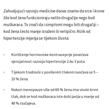
Zahvaljujući razvoju medicine danas znamo da srce i krvne
žile kod žena funkcioniraju nešto drugačije nego kod
muškaraca. To znači da i simptomi mogu biti drugačiji –
kod žena često manje izraženi ili netipični. Rizik od
hipertenzije mijenja se tijekom života:
Korištenje hormonske kontracepcije povećava
vjerojatnost razvoja hipertenzije 2 do 3 puta.
Tijekom trudnoće s povišenim tlakom suočava se 5 –
10 % žena.
Nakon menopauze više od 60 % žena ima visoki krvni
tlak, dok se kod muškaraca iste dobi javlja u manje od
40 % slučajeva.