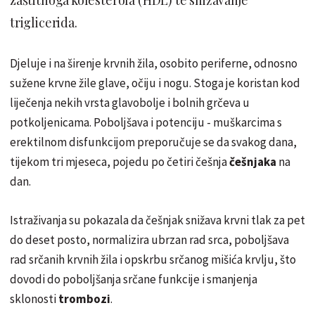
triglicerida.
Djeluje i na širenje krvnih žila, osobito periferne, odnosno
sužene krvne žile glave, očiju i nogu. Stoga je koristan kod
liječenja nekih vrsta glavobolje i bolnih grčeva u
potkoljenicama. Poboljšava i potenciju - muškarcima s
erektilnom disfunkcijom preporučuje se da svakog dana,
tijekom tri mjeseca, pojedu po četiri češnja
češnjaka
na
dan.
Istraživanja su pokazala da češnjak snižava krvni tlak za pet
do deset posto, normalizira ubrzan rad srca, poboljšava
rad srčanih krvnih žila i opskrbu srčanog mišića krvlju, što
dovodi do poboljšanja srčane funkcije i smanjenja
sklonosti
trombozi
.