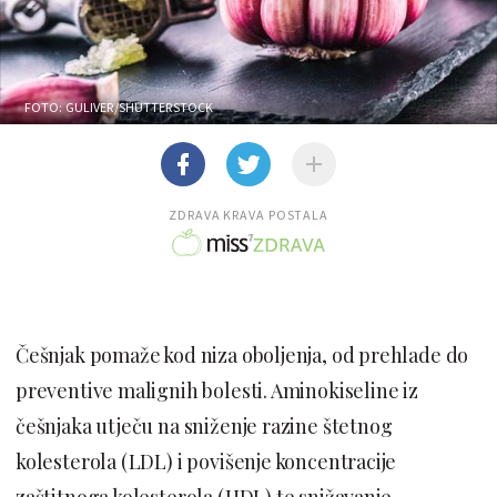
FOTO: GULIVER/SHUTTERSTOCK
ZDRAVA KRAVA POSTALA
Češnjak pomaže kod niza oboljenja, od prehlade do
preventive malignih bolesti. Aminokiseline iz
češnjaka utječu na sniženje razine štetnog
kolesterola (LDL) i povišenje koncentracije
zaštitnoga kolesterola (HDL) te snižavanje