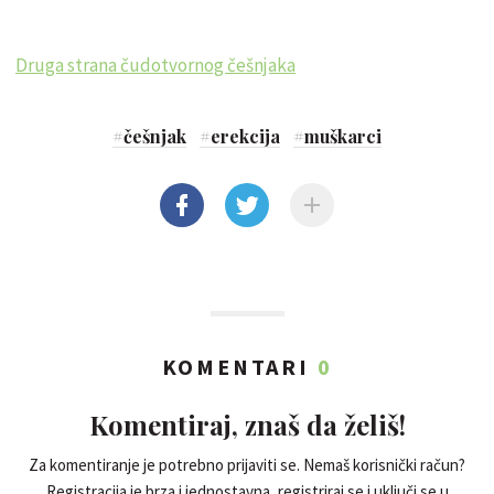
Druga strana čudotvornog češnjaka
#
češnjak
#
erekcija
#
muškarci
KOMENTARI
0
Komentiraj, znaš da želiš!
Za komentiranje je potrebno prijaviti se. Nemaš korisnički račun?
Registracija je brza i jednostavna, registriraj se i uključi se u