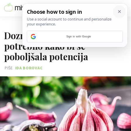
09. PROSINCA 2016.
Doznaj koliko je češnjaka
Sign in with Google
potrebno kako bi se
poboljšala potencija
PIŠE
IDA BOROVAC