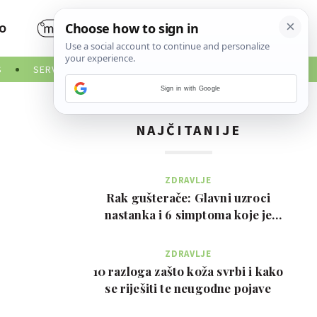
O
S
SERVISNE INFORMACIJE
Sign in with Google
NAJČITANIJE
ZDRAVLJE
Rak gušterače: Glavni uzroci
nastanka i 6 simptoma koje je
važno prepoznati na …
ZDRAVLJE
10 razloga zašto koža svrbi i kako
se riješiti te neugodne pojave