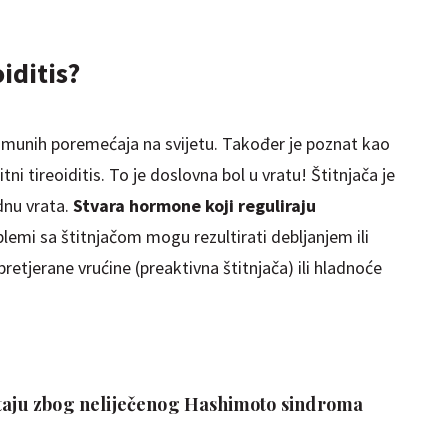
iditis?
imunih poremećaja na svijetu. Također je poznat kao
itni tireoiditis. To je doslovna bol u vratu! Štitnjača je
dnu vrata.
Stvara hormone koji reguliraju
blemi sa štitnjačom mogu rezultirati debljanjem ili
etjerane vrućine (preaktivna štitnjača) ili hladnoće
staju zbog neliječenog Hashimoto sindroma