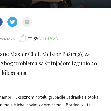
POSTALA
isije Master Chef, Melkior Bašić(36) za
je zbog problema sa štitnjačom izgubio 20
kilograma.
Alhambri, luksuznom hotelu grupacije Jadranka s otoka
oranima s Michelinovim zvjezdicama u Bordeauxu te