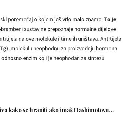
netski poremećaj o kojem još vrlo malo znamo.
To je
 obrambeni sustav ne prepoznaje normalne dijelove
ntitijela na ove molekule i time ih uništava. Antitijela
 (Tg), molekulu neophodnu za proizvodnju hormona
), odnosno enzim koji je neophodan za sintezu
riva kako se hraniti ako imaš Hashimotovu