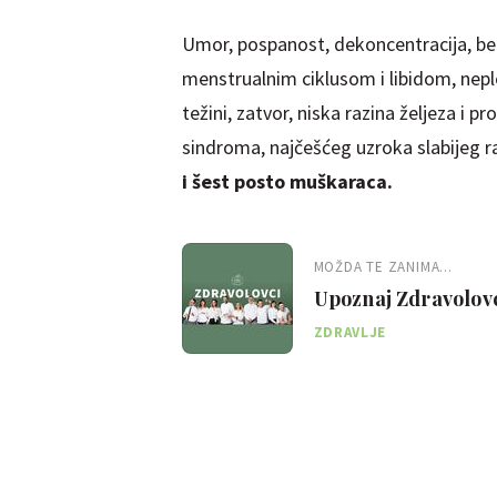
Umor, pospanost, dekoncentracija, bez
menstrualnim ciklusom i libidom, neplo
težini, zatvor, niska razina željeza 
sindroma, najčešćeg uzroka slabijeg r
i šest posto muškaraca.
MOŽDA TE ZANIMA...
Upoznaj Zdravolovc
ZDRAVLJE