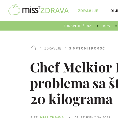
ZDRAVLJE
DIJ
ZDRAVLJE ŽENA
KRV
ZDRAVLJE
SIMPTOMI I POMOĆ
Chef Melkior 
problema sa š
20 kilograma
PIŠE
MISS ZDRAVA
03. STUDENOGA 2021.