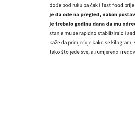
dođe pod ruku pa čak i fast food prij
je da ode na pregled, nakon postav
je trebalo godinu dana da mu odred
stanje mu se rapidno stabiliziralo i sa
kaže da primjećuje kako se kilogrami s
tako što jede sve, ali umjereno i redov