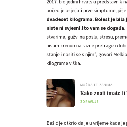
2017. bio jedini hrvatski predstavnik
počeo je osjećati prve simptome, piš
dvadeset kilograma. Bolest je bila
niste ni svjesni što vam se događa.
stvarima, gužvi na poslu, stresu, prem
nisam krenuo na razne pretrage i dobio
stanje i nositi se s njim”, govori Melkio
kilograme viška.
MOŽDA TE ZANIMA...
Kako znati imate li
ZDRAVLJE
Bašić je otkrio da je u vrijeme kada je