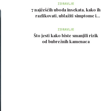
ZDRAVLJE
7 najčešćih uboda insekata, kako ih
razlikovati, ublažiti simptome i
kada zvati…
ZDRAVLJE
Što jesti kako biste smanjili rizik
od bubrežnih kamenaca