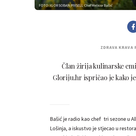
FOTO: IGOR SOBAN/PIXSELL
Chef Melkior Bašić
ZDRAVA KRAVA 
Član žirija kulinarske em
Gloriju.hr ispričao je kako 
Bašić je radio kao chef tri sezone u 
Lošinja, a iskustvo je stjecao u rest