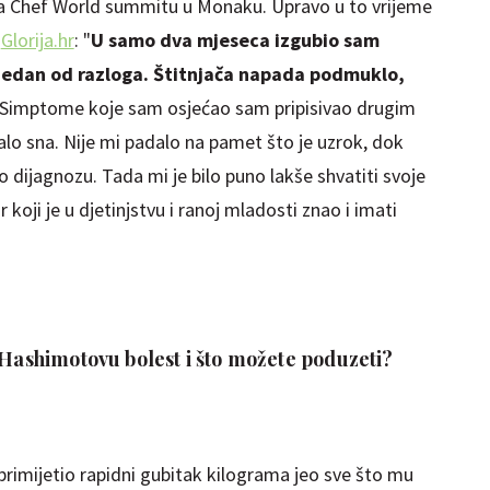
 na Chef World summitu u Monaku. Upravo u to vrijeme
e
Glorija.hr
: "
U samo dva mjeseca izgubio sam
 jedan od razloga. Štitnjača napada podmuklo,
Simptome koje sam osjećao sam pripisivao drugim
alo sna. Nije mi padalo na pamet što je uzrok, dok
 dijagnozu. Tada mi je bilo puno lakše shvatiti svoje
r koji je u djetinjstvu i ranoj mladosti znao i imati
 Hashimotovu bolest i što možete poduzeti?
 primijetio rapidni gubitak kilograma jeo sve što mu