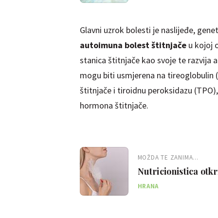
Glavni uzrok bolesti je naslijeđe, ge
autoimuna bolest štitnjače
u kojoj
stanica štitnjače kao svoje te razvija a
mogu biti usmjerena na tireoglobulin
štitnjače i tiroidnu peroksidazu (TPO
hormona štitnjače.
MOŽDA TE ZANIMA...
Nutricionistica otk
bolest
HRANA