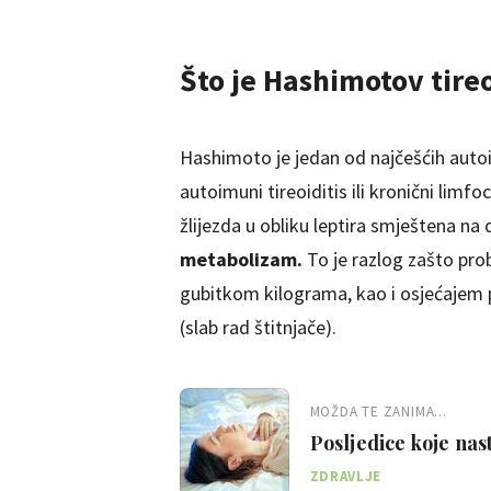
Što je Hashimotov tireo
Hashimoto je jedan od najčešćih auto
autoimuni tireoiditis ili kronični limfoc
žlijezda u obliku leptira smještena na 
metabolizam.
To je razlog zašto pro
gubitkom kilograma, kao i osjećajem pr
(slab rad štitnjače).
MOŽDA TE ZANIMA...
Posljedice koje na
ZDRAVLJE