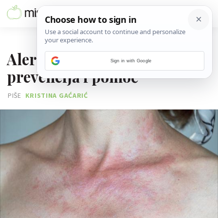
22. LIPNJA 2024.
Alergija na sunce: Simptomi,
Sign in with Google
prevencija i pomoć
PIŠE
KRISTINA GAĆARIĆ