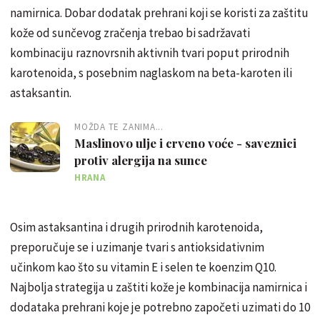
namirnica. Dobar dodatak prehrani koji se koristi za zaštitu
kože od sunčevog zračenja trebao bi sadržavati
kombinaciju raznovrsnih aktivnih tvari poput prirodnih
karotenoida, s posebnim naglaskom na beta-karoten ili
astaksantin.
MOŽDA TE ZANIMA...
Maslinovo ulje i crveno voće - saveznici
protiv alergija na sunce
HRANA
Osim astaksantina i drugih prirodnih karotenoida,
preporučuje
se i uzimanje tvari s antioksidativnim
učinkom kao što su vitamin E i selen te koenzim Q10.
Najbolja strategija u zaštiti kože je kombinacija namirnica i
dodataka prehrani koje je potrebno započeti uzimati do 10