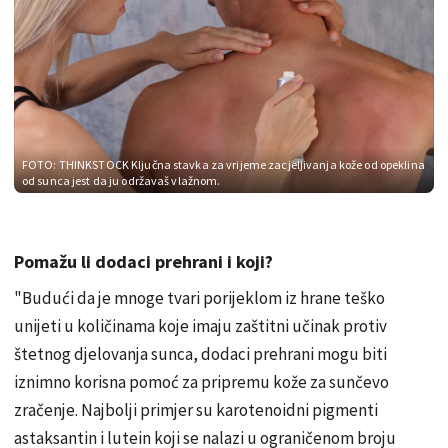
FOTO: THINKSTOCK
Ključna stavka za vrijeme zacjeljivanja kože od opeklina
od sunca jest da ju održavaš vlažnom.
Pomažu li dodaci prehrani i koji?
"Budući da je mnoge tvari porijeklom iz hrane teško
unijeti u količinama koje imaju zaštitni učinak protiv
štetnog djelovanja sunca, dodaci prehrani mogu biti
iznimno korisna pomoć za pripremu kože za sunčevo
zračenje. Najbolji primjer su karotenoidni pigmenti
astaksantin i lutein koji se nalazi u ograničenom broju