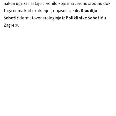
nakon ugriza nastaje crvenilo koje ima crvenu sredinu dok
toga nema kod urtikarije", objasnila
je
dr
. Klaudija
Šebetić
dermatovenerologinja iz
Poliklinike
Šebetić
u
Zagrebu.