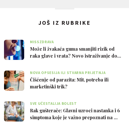
JOŠ IZ RUBRIKE
MISSZDRAVA
Može li žvakaća guma smanjiti rizik od
raka glave i vrata? Novo istraživanje do…
NOVA OPSESIJA ILI STVARNA PRIJETNJA
Čišćenje od parazita: Mit, potreba ili
marketinški trik?
SVE UČESTALIJA BOLEST
Rak gušterače: Glavni uzroci nastanka i 6
simptoma koje je važno prepoznati na …