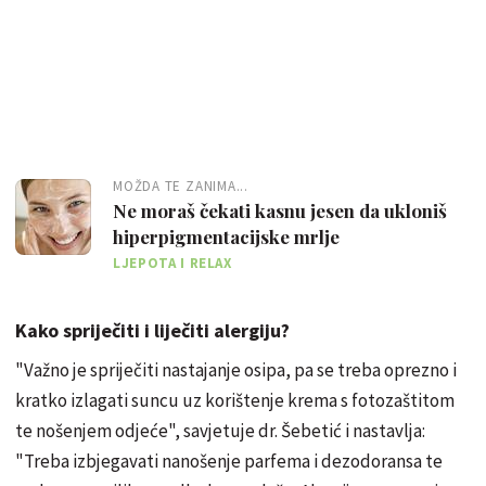
MOŽDA TE ZANIMA...
Ne moraš čekati kasnu jesen da ukloniš
hiperpigmentacijske mrlje
LJEPOTA I RELAX
Kako spriječiti i liječiti alergiju?
"Važno je spriječiti nastajanje osipa, pa se treba oprezno i
kratko izlagati suncu uz korištenje krema s
fotozaštitom
te nošenjem odjeće", savjetuje dr.
Šebetić
i nastavlja:
"Treba izbjegavati nanošenje parfema i dezodoransa te