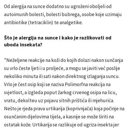
Od alergija na sunce dodatno su ugroženi oboljeli od
autoimunih bolesti, bolesti bubrega, osobe koje uzimaju
antibiotike (tetraciklin) te analgetike.
Što je alergija na sunce i kako je razlikovati od
uboda insekata?
"Neželjene reakcije na koži do kojih dolazi nakon sunčanja
su vrlo česte ljeti i u proljeće, a mogu se javiti već poslije
nekoliko minuta ili sati nakon direktnog izlaganja suncu.
Vrlo je čest osip koji se naziva Polimorfna reakcija na
svjetlost, a izgleda
poput
žarkog crvenog osipa na licu,
vratu, dekolteu uz pojavu
sitnih
prištića ili mjehurića.
Nešto je rjeđa prava urtikarija (koprivnjača) koja počinje na
osunčanim dijelovima tijela, a kasnije se može širiti na
ostatak kože. Urtikarija se razlikuje od ugriza insekta jer