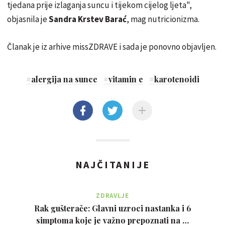
tjedana prije izlaganja suncu i tijekom cijelog ljeta",
objasnila je
Sandra Krstev Barać
, mag nutricionizma.
Članak je iz arhive missZDRAVE i sada je ponovno objavljen.
#
alergija na sunce
#
vitamin e
#
karotenoidi
NAJČITANIJE
ZDRAVLJE
Rak gušterače: Glavni uzroci nastanka i 6
simptoma koje je važno prepoznati na …