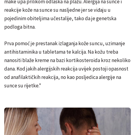
make upa prilikom odlaska na plažu. Alergija na sunce i
reakcije
kože na sunce su nasljedne jer se viđaju u
pojedinim obiteljima učestalije, tako da je genetska
podloga bitna.
Prva pomoć je prestanak izlaganja kože suncu, uzimanje
antihistaminika u
tabletama
te kalcija. Na kožu treba
nanositi blaže kreme na bazi kortikosteroida kroz nekoliko
dana. Kod jakih alergijskih reakcija uvijek postoji
opasnos
t
od anafilaktičkih reakcija, no kao posljedica alergije na
sunce su rijetke."