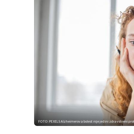
FOTO: PEXELS
Alzheimerova bolest nije jedini zdravstveni pro