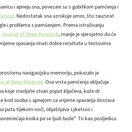
sanicu i apneju sna, povezani su s gubitkom pamćenja i
School
. Nedostatak sna uzrokuje umor, što zauzvrat
e i problema s pamćenjem. Prema istraživanju
u
Journal of Sleep Research
, manje je vjerojatno da će
a vrijeme spavanja imati dobre rezultate u testovima
a prostornu navigacijsku memoriju, pokazalo je
nical Sleep Medicine
. Ova vrsta pamćenja uključuje
koje stavljate stvari poput ključeva, kaže dr.
 se kod osoba s apnejom za vrijeme spavanja dostava
a puta tijekom noći, objašnjava Lyketsos i
remećaja kisika pa se ljudi bude”. To kao posljedicu