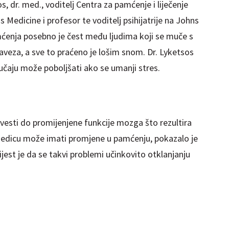
 dr. med., voditelj Centra za pamćenje i liječenje
 Medicine i profesor te voditelj psihijatrije na Johns
enja posebno je čest među ljudima koji se muče s
aveza, a sve to praćeno je lošim snom. Dr. Lyketsos
čaju može poboljšati ako se umanji stres.
dovesti do promijenjene funkcije mozga što rezultira
ljedicu može imati promjene u pamćenju, pokazalo je
ijest je da se takvi problemi učinkovito otklanjanju