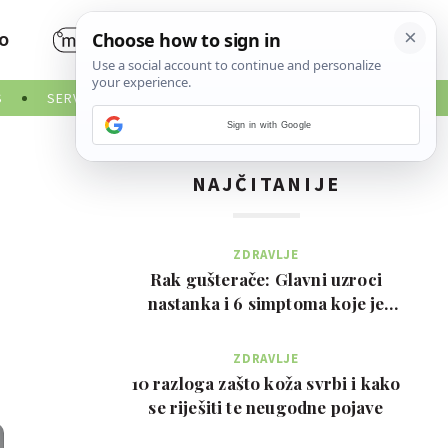
O
S
SERVISNE INFORMACIJE
Sign in with Google
NAJČITANIJE
ZDRAVLJE
Rak gušterače: Glavni uzroci
nastanka i 6 simptoma koje je
važno prepoznati na …
ZDRAVLJE
10 razloga zašto koža svrbi i kako
se riješiti te neugodne pojave