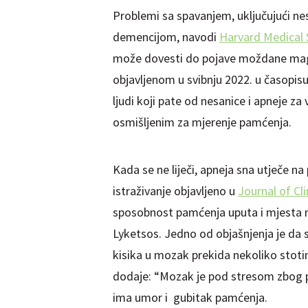
Problemi sa spavanjem, uključujući ne
demencijom, navodi
Harvard Medical 
može dovesti do pojave moždane magl
objavljenom u svibnju 2022. u časopis
ljudi koji pate od nesanice i apneje z
osmišljenim za mjerenje pamćenja.
Kada se ne liječi, apneja sna utječe n
istraživanje objavljeno u
Journal of Cli
sposobnost pamćenja uputa i mjesta na 
Lyketsos. Jedno od objašnjenja je da
kisika u mozak prekida nekoliko stotin
dodaje: “Mozak je pod stresom zbog po
ima umor i gubitak pamćenja.