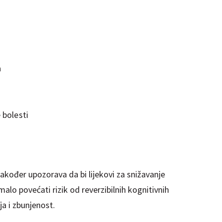
a
 bolesti
akođer upozorava da bi lijekovi za snižavanje
alo povećati rizik od reverzibilnih kognitivnih
a i zbunjenost.