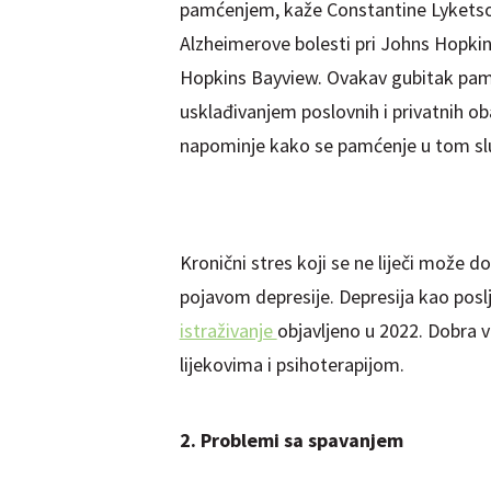
pamćenjem, kaže Constantine Lyketsos,
Alzheimerove bolesti pri Johns Hopkins
Hopkins Bayview. Ovakav gubitak pamć
usklađivanjem poslovnih i privatnih ob
napominje kako se pamćenje u tom slu
Kronični stres koji se ne liječi može 
pojavom depresije. Depresija kao pos
istraživanje
objavljeno u 2022. Dobra v
lijekovima i psihoterapijom.
2. Problemi sa spavanjem