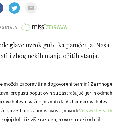
POSTALA
ede glave uzrok gubitka pamćenja. Naša
i i zbog nekih manje očitih stanja.
 ste možda zaboravili na dogovoreni termin? Za mnoge
ostavni propusti poput ovih su zastrašujući jer ih odmah
ove bolesti. Važno je znati da Alzheimerova bolest
ože dovesti do zaboravljivosti, navodi
Verywell Health
.
kojoj dobi i iz više razloga, a ovo su neki od njih.