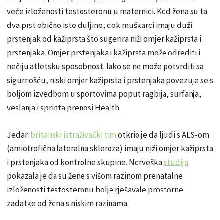
veće izloženosti testosteronu u maternici.
Kod žena su ta
dva prst obično iste duljine, dok muškarci imaju duži
prstenjak od kažiprsta što sugerira niži omjer kažiprsta i
prstenjaka. Omjer prstenjaka i kažiprsta može odrediti i
nečiju atletsku sposobnost. Iako se ne može potvrditi sa
sigurnošću, niski omjer kažiprsta i prstenjaka povezuje se s
boljom izvedbom u sportovima poput ragbija, surfanja,
veslanja i sprinta prenosi Health.
Jedan
britanski istraživački tim
otkrio je da ljudi s ALS-om
(amiotrofična lateralna skleroza) imaju niži omjer kažiprsta
i prstenjaka od kontrolne skupine. Norveška
studija
pokazala je da su žene s višom razinom prenatalne
izloženosti testosteronu bolje rješavale prostorne
zadatke od žena s niskim razinama.