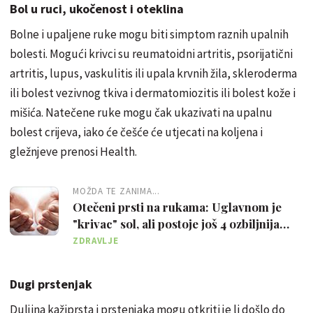
Bol u ruci, ukočenost i oteklina
Bolne i upaljene ruke mogu biti simptom raznih upalnih
bolesti. Mogući krivci su reumatoidni artritis, psorijatični
artritis, lupus, vaskulitis ili upala krvnih žila, skleroderma
ili bolest vezivnog tkiva i dermatomiozitis ili bolest kože i
mišića. Natečene ruke mogu čak ukazivati na upalnu
bolest crijeva, iako će češće će utjecati na koljena i
gležnjeve prenosi Health.
MOŽDA TE ZANIMA...
Otečeni prsti na rukama: Uglavnom je
"krivac" sol, ali postoje još 4 ozbiljnija
uzroka
ZDRAVLJE
Dugi prstenjak
Duljina kažiprsta i prstenjaka mogu otkriti je li došlo do