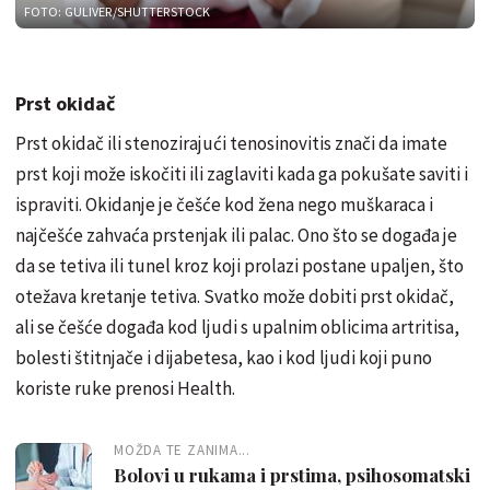
FOTO: GULIVER/SHUTTERSTOCK
Prst okidač
Prst okidač ili stenozirajući tenosinovitis znači da imate
prst koji može iskočiti ili zaglaviti kada ga pokušate saviti i
ispraviti. Okidanje je češće kod žena nego muškaraca i
najčešće zahvaća prstenjak ili palac. Ono što se događa je
da se tetiva ili tunel kroz koji prolazi postane upaljen, što
otežava kretanje tetiva. Svatko može dobiti prst okidač,
ali se češće događa kod ljudi s upalnim oblicima artritisa,
bolesti štitnjače i dijabetesa, kao i kod ljudi koji puno
koriste ruke prenosi Health.
MOŽDA TE ZANIMA...
Bolovi u rukama i prstima, psihosomatski