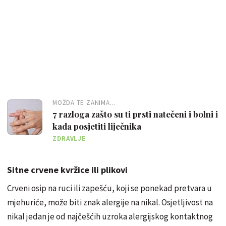
MOŽDA TE ZANIMA...
7 razloga zašto su ti prsti natečeni i bolni i
kada posjetiti liječnika
ZDRAVLJE
Sitne crvene kvržice ili plikovi
Crveni osip na ruci ili zapešću, koji se ponekad pretvara u
mjehuriće, može biti znak alergije na nikal. Osjetljivost na
nikal jedan je od najčešćih uzroka alergijskog kontaktnog