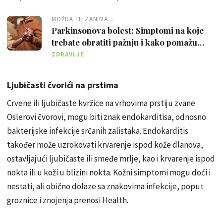
MOŽDA TE ZANIMA...
Parkinsonova bolest: Simptomi na koje
trebate obratiti pažnju i kako pomažu
stolni tenis i ples
ZDRAVLJE
Ljubičasti čvorići na prstima
Crvene ili ljubičaste kvržice na vrhovima prstiju zvane
Oslerovi čvorovi, mogu biti znak endokarditisa, odnosno
bakterijske infekcije srčanih zalistaka. Endokarditis
također može uzrokovati krvarenje ispod kože dlanova,
ostavljajući ljubičaste ili smeđe mrlje, kao i krvarenje ispod
nokta ili u koži u blizini nokta. Kožni simptomi mogu doći i
nestati, ali obično dolaze sa znakovima infekcije, poput
groznice i znojenja prenosi Health.