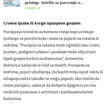
pristup: Artritis se povezuje s
kritiziranjem
ZDRAVLJE
Crvene ljuske ili kvrge ispunjene gnojem
Psorijaza je kronično autoimuno stanje koje uzrokuje
ljuštenje na površini kože i može se pojaviti na rukama ili
noktima. "Psorijaza na rukama može izgledati kao crveni,
ljuskavi, podignuti plakovi i ponekad može uključivati
bijele gnojne kvržice na dlanovima", komentira
doktorica Salma de la Feld za Health. Promjene na
noktima, poput udubljenja, žućkastih mrlja ispod nokta ili
odvajanja nokta također se mogu pojaviti. Ako mislite da
imate psorijazu, važno je da dobijete dijagnozu jer ona
može biti povezana i s artritisom i kardiovaskularnim
bolestima.