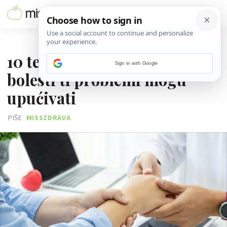
04. SRPNJA 2025.
10 tegoba s rukama i na koje
Sign in with Google
bolesti ti problemi mogu
upućivati
PIŠE
MISSZDRAVA