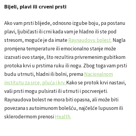
Bijeli, plavi ili crveni prsti
Ako vam prsti blijede, odnosno izgube boju, pa postanu
plavi, ljubičasti ili crni kada vam je hladno ili ste pod
stresom, moguće je da imate
Raynaudovu bolest.
Nagla
promjena temperature ili emocionalno stanje može
izazvati ovo stanje, što rezultira privremenim gubitkom
protoka krvi u prstima ruku ili nogu. Zbog toga vam prsti
budu utrnuti, hladni ili bolni, prema
Nacionalnom
institutu za srce, pluća i krv.
Kako se protok krvi nastavi,
vaši prsti mogu pulsirati ili utrnuti i pocrvenjeti.
Raynaudova bolest ne mora biti opasna, ali može biti
povezana s autoimunom bolešću, najčešće lupusom ili
sklerodermom prenosi
Health.