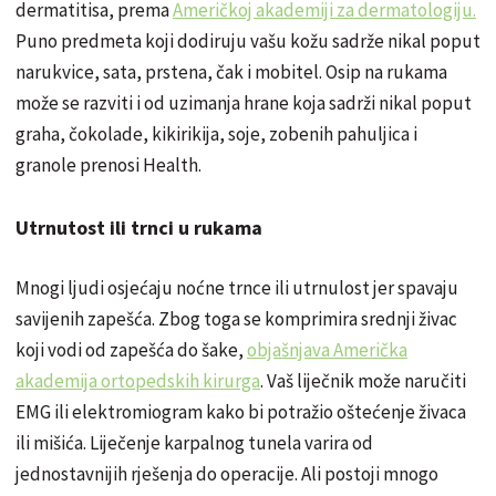
dermatitisa, prema
Američkoj akademiji za dermatologiju.
Puno predmeta koji dodiruju vašu kožu sadrže nikal poput
narukvice, sata, prstena, čak i mobitel. Osip na rukama
može se razviti i od uzimanja hrane koja sadrži nikal poput
graha, čokolade, kikirikija, soje, zobenih pahuljica i
granole prenosi Health.
Utrnutost ili trnci u rukama
Mnogi ljudi osjećaju noćne trnce ili utrnulost jer spavaju
savijenih zapešća. Zbog toga se komprimira srednji živac
koji vodi od zapešća do šake,
objašnjava Američka
akademija ortopedskih kirurga
. Vaš liječnik može naručiti
EMG ili elektromiogram kako bi potražio oštećenje živaca
ili mišića. Liječenje karpalnog tunela varira od
jednostavnijih rješenja do operacije. Ali postoji mnogo