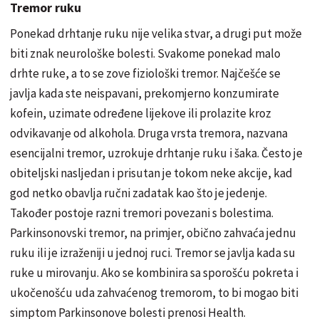
Tremor ruku
Ponekad drhtanje ruku nije velika stvar, a drugi put može
biti znak neurološke bolesti. Svakome ponekad malo
drhte ruke, a to se zove fiziološki tremor. Najčešće se
javlja kada ste neispavani, prekomjerno konzumirate
kofein, uzimate određene lijekove ili prolazite kroz
odvikavanje od alkohola. Druga vrsta tremora, nazvana
esencijalni tremor, uzrokuje drhtanje ruku i šaka. Često je
obiteljski nasljedan i prisutan je tokom neke akcije, kad
god netko obavlja ručni zadatak kao što je jedenje.
Također postoje razni tremori povezani s bolestima.
Parkinsonovski tremor, na primjer, obično zahvaća jednu
ruku ili je izraženiji u jednoj ruci. Tremor se javlja kada su
ruke u mirovanju. Ako se kombinira sa sporošću pokreta i
ukočenošću uda zahvaćenog tremorom, to bi mogao biti
simptom Parkinsonove bolesti prenosi Health.