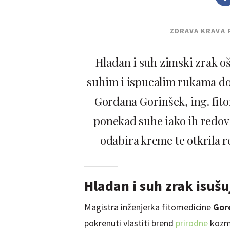
ZDRAVA KRAVA 
Hladan i suh zimski zrak o
suhim i ispucalim rukama doz
Gordana Gorinšek, ing. fit
ponekad suhe iako ih redovi
odabira kreme te otkrila 
Hladan i suh zrak isuš
Magistra inženjerka fitomedicine
Gor
pokrenuti vlastiti brend
prirodne
kozme