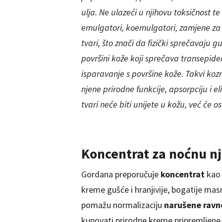
ulja. Ne ulazeći u njihovu toksičnost te
emulgatori,
koemulgatori
, zamjene za 
tvari, što znači da fizički sprečavaju g
površini kože koji sprečava transepid
isparavanje s površine kože. Takvi koz
njene prirodne funkcije, apsorpciju i eli
tvari neće biti unijete u kožu, već će os
Koncentrat za noćnu n
Gordana preporučuje
koncentrat
kao 
kreme gušće i hranjivije, bogatije mas
pomažu normalizaciju
narušene ravn
kupovati prirodne kreme pripremljene 