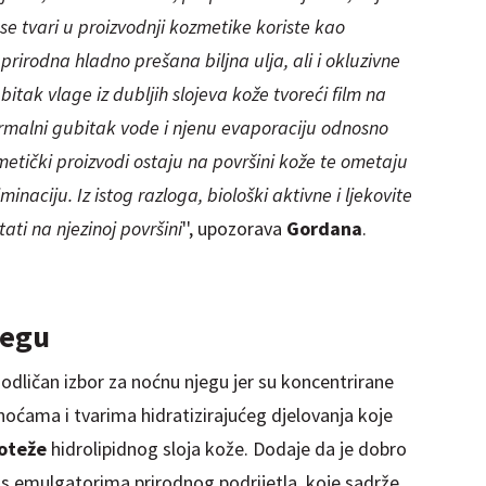
 se tvari u proizvodnji kozmetike koriste kao
prirodna hladno prešana biljna ulja, ali i
okluz
ivne
ubitak vlage iz dubljih slojeva kože tvoreći film na
ermalni gubitak vode i njenu evaporaciju odnosno
metički proizvodi ostaju na površini kože te ometaju
minaciju. Iz istog razloga, biološki a
kt
ivne
i ljekovite
tati na njezinoj površini
'', upozorava
Gordana
.
jegu
odličan izbor za noćnu njegu jer su koncentrirane
noćama i tvarima hidratizirajućeg djelovanja koje
oteže
hidrolipidnog sloja kože. Dodaje da je dobro
s emulgatorima prirodnog podrijetla, koje sadrže