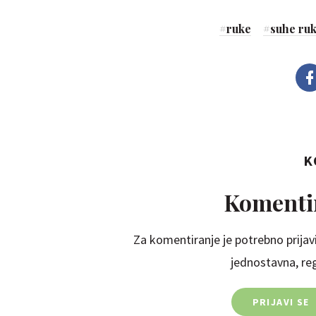
#
ruke
#
suhe ru
K
Komentir
Za komentiranje je potrebno prijavi
jednostavna, regi
PRIJAVI SE