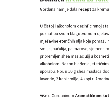
Gordana nam je dala
recept
za kremu
U čistoj i alkoholom dezinficiranoj sta
poznat po svom blagotvornom djelovanj
mješavine eteričnih ulja koja pomažu 
smilja, pačulija,
palmarose
, sjemena 
pripremljen shea maslac ulij u kozmeti
alkoholom. Nakon hlađenja, eteričnim
uporabu. Npr. u 50 g shea maslaca doda
lavande, 2 kapi smilja, 4 kapi ružmarina
Više o Gordaninom
Aromatičnom ku