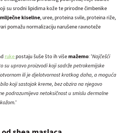
oji su srodni lipidima kože te prirodne čimbenike
mliječne kiseline
, uree, proteina svile, proteina riže,
e tvari pomažu normalizaciju narušene ravnoteže
ad
ruke
postaju šuše što ih više
mažemo
: '
Najčešći
to su upravo proizvodi koji sadrže petrokemijske
lotvornom ili je djelotvornost kratkog daha, a moguća
a bilo koji sastojak kreme, bez obzira na njegovo
ne ne podrazumijeva netoksičnost u smislu dermalne
m kožom.
'
od shea maslaca