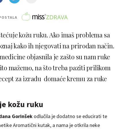
POSTALA
štećuje kožu ruku. Ako imaš problema sa
naj kako ih njegovati na prirodan način.
omedicine objasnila je zašto su nam ruke
to mažemo, na što treba paziti prilikom
recept za izradu domaće kremu za ruke
uje kožu ruku
dana Gorinšek
odlučila je dodatno se educirati te
tike Aromatični kutak, a nama je otkrila neke