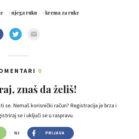
ke
#
njega ruku
#
krema za ruke
OMENTARI
0
aj, znaš da želiš!
ti se. Nemaš korisnički račun? Registracija je brza i
striraj se i uključi se u raspravu.
ILI
PRIJAVA