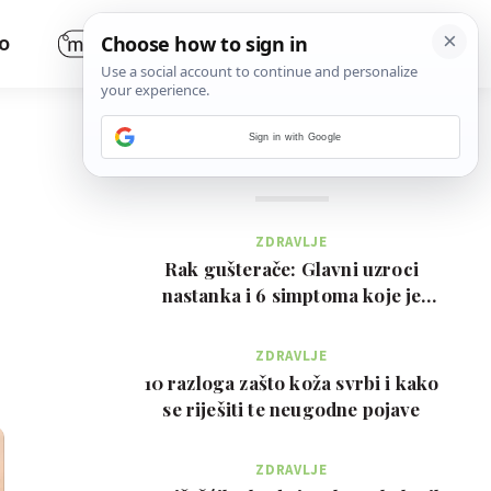
O
Sign in with Google
NAJČITANIJE
ZDRAVLJE
Rak gušterače: Glavni uzroci
nastanka i 6 simptoma koje je
važno prepoznati na …
ZDRAVLJE
10 razloga zašto koža svrbi i kako
se riješiti te neugodne pojave
ZDRAVLJE