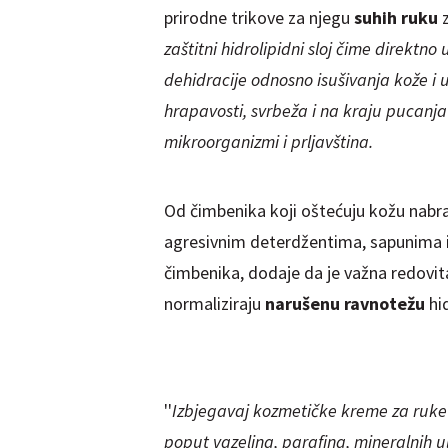
prirodne trikove za njegu
suhih ruku
z
zaštitni hidrolipidni sloj čime dire
kt
no 
dehidracije odnosno isušivanja kože i 
hrapavosti, svrbeža i na kraju pucanja
mikroorganizmi i prljavština.
Od čimbenika koji oštećuju kožu nabraj
agresivnim deterdžentima, sapunima il
čimbenika, dodaje da je važna redovit
normaliziraju
narušenu ravnotežu
hid
''
Izbjegavaj kozmetičke kreme za ruke 
poput vazelina, parafina, mineralnih ulj