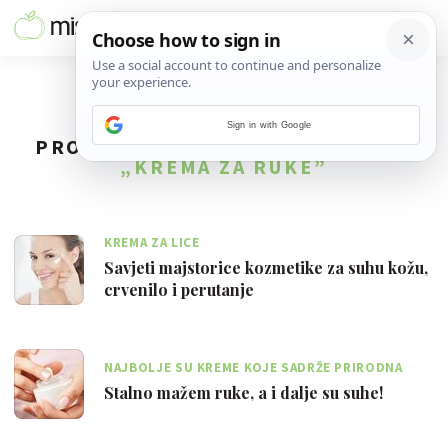
Sign in with Google
PRONAĐENO
3
REZULTATA ZA TAG
„KREMA ZA RUKE”
KREMA ZA LICE
Savjeti majstorice kozmetike za suhu kožu,
crvenilo i perutanje
NAJBOLJE SU KREME KOJE SADRŽE PRIRODNA
HLADNO PREŠANA BILJNA ULJA I MASLACE
Stalno mažem ruke, a i dalje su suhe!