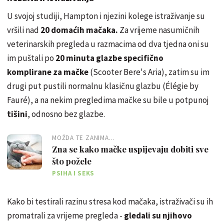
U svojoj studiji, Hampton i njezini kolege istraživanje su
vršili nad
20 domaćih mačaka.
Za vrijeme nasumičnih
veterinarskih pregleda u razmacima od dva tjedna oni su
im puštali po
20 minuta glazbe specifično
komplirane za mačke
(Scooter Bere's Aria), zatim su im
drugi put pustili normalnu klasičnu glazbu (Élégie by
Fauré), a na nekim pregledima mačke su bile u potpunoj
tišini
, odnosno bez glazbe.
MOŽDA TE ZANIMA...
Zna se kako mačke uspijevaju dobiti sve
što požele
PSIHA I SEKS
Kako bi testirali razinu stresa kod mačaka, istraživači su ih
promatrali za vrijeme pregleda -
gledali su njihovo