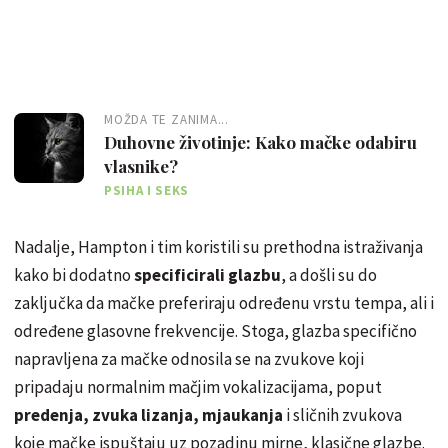
MOŽDA TE ZANIMA...
Duhovne životinje: Kako mačke odabiru
vlasnike?
PSIHA I SEKS
Nadalje, Hampton i tim koristili su prethodna istraživanja
kako bi dodatno
specificirali glazbu
, a došli su do
zaključka da mačke preferiraju određenu vrstu tempa, ali i
određene glasovne frekvencije. Stoga, glazba specifično
napravljena za mačke odnosila se na zvukove koji
pripadaju normalnim mačjim vokalizacijama, poput
predenja, zvuka lizanja, mjaukanja
i sličnih zvukova
koje mačke ispuštaju uz pozadinu mirne, klasične glazbe.