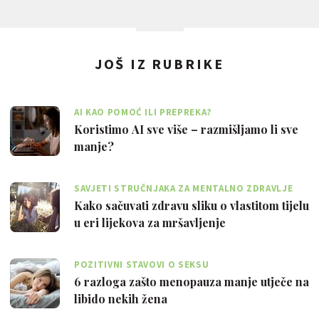
JOŠ IZ RUBRIKE
AI KAO POMOĆ ILI PREPREKA?
Koristimo AI sve više – razmišljamo li sve
manje?
SAVJETI STRUČNJAKA ZA MENTALNO ZDRAVLJE
Kako sačuvati zdravu sliku o vlastitom tijelu
u eri lijekova za mršavljenje
POZITIVNI STAVOVI O SEKSU
6 razloga zašto menopauza manje utječe na
libido nekih žena