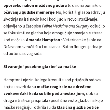
oporavku nakon moždanog udara
te da ona pomaže u
očuvanju ljudske memorije
. No, koristi li glazba zdravlju
životinja na isti način kao i kod ljudi? Novo istraživanje,
objavljeno u časopisu
Feline Medicine and Surgery
odlučilo
se fokusirati na glazbu koja omogućuje smanjenje stresa
kod mačaka.
Amanda Hampton
s Veterinarske škole na
Državnom sveučilištu Louisiana u Baton Rougeu jedna je
od autorica ovog rada.
Stvaranje 'posebne glazbe' za mačke
Hampton i njezini kolege krenuli su od prijašnjih radova
koji su naveli da su
mačke reagirale na određene
zvukove čak i kada su bile pod anestezijom,
dok su
druga istraživanja ispitala specifične vrste glazbe na koje
mačke reagiraju i otkrila su da
klasična glazba potiče