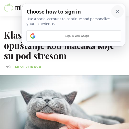
28. VELJAČE 2020.
Klasična glazba potiče
Sign in with Google
opuštanje kod mačaka koje
su pod stresom
PIŠE
MISS ZDRAVA