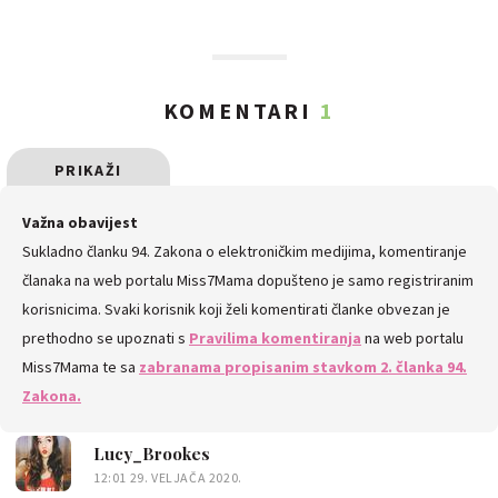
KOMENTARI
1
PRIKAŽI
SVE
Važna obavijest
Sukladno članku 94. Zakona o elektroničkim medijima, komentiranje
KOMENTARE
članaka na web portalu Miss7Mama dopušteno je samo registriranim
korisnicima. Svaki korisnik koji želi komentirati članke obvezan je
prethodno se upoznati s
Pravilima komentiranja
na web portalu
Miss7Mama te sa
zabranama propisanim stavkom 2. članka 94.
Zakona.
Lucy_Brookes
12:01 29. VELJAČA 2020.