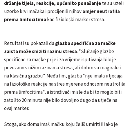
držanje tijela, reakcije, općenito ponašanje
te su uzeli
uzorke krvi mačaka i procijenili njihov
omjer neutrofila
prema limfocitima
kao fiziološki marker stresa.
Rezultati su pokazali da
glazba specifična za mačke
zaista može sniziti razinu stresa
. "Slušanje glazbe
specifične za mačke prije i za vrijeme ispitivanja bilo je
povezano s nižim razinama stresa, ali dobro su reagirale i
na klasičnu grazbu". Međutim, glazba "nije imala utjecaja
na fiziološke reakcije na stres mjerene odnosom neutrofila
prema limfocitima", a istraživači misle da bi to moglo biti
zato što 20 minuta nije bilo dovoljno dugo da utječe na
ovaj marker.
Stoga, ako doma imaš mačku koju želiš umiriti ili ako je