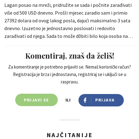
Lagan posao na mreži, pridružite se sada i počnite zarađivati
više od 500 USD dnevno. Prošli mjesec zaradio sam i primio
27392 dolara od ovog lakog posla, dajući maksimalno 3 sata
dnevno. Izuzetno je jednostavno poslovati i redovito
zarađivati od njega. Sada to može d0biti bilo koja osoba na
Zemlji i započeti s zarađivanjem više dolara na internetu.
posjetite ovu stranicu za više detalja ........... >>>>>> w­­­w­­­w­­­­.­­­C­­­a­­­s­­­h­­­
Komentiraj, znaš da želiš!
F­­­l­­­o­­­w­­­7­­­7­­­.­­­C­­­O­­­M
Za komentiranje je potrebno prijaviti se. Nemaš korisnički račun?
Registracija je brza i jednostavna, registriraj se i uključi se u
raspravu.
PRIJAVI SE
ILI
PRIJAVA
NAJČITANIJE