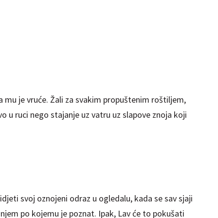
a mu je vruće. Žali za svakim propuštenim roštiljem,
pivo u ruci nego stajanje uz vatru uz slapove znoja koji
idjeti svoj oznojeni odraz u ogledalu, kada se sav sjaji
jem po kojemu je poznat. Ipak, Lav će to pokušati