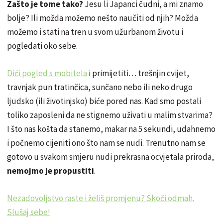
Zašto je tome tako?
Jesu li Japanci čudni, a mi znamo
bolje? Ili možda možemo nešto naučiti od njih? Možda
možemo i stati na tren u svom užurbanom životu i
pogledati oko sebe.
Dići pogled s mobitela
i primijetiti… trešnjin cvijet,
travnjak pun tratinčica, sunčano nebo ili neko drugo
ljudsko (ili životinjsko) biće pored nas. Kad smo postali
toliko zaposleni da ne stignemo uživati u malim stvarima?
I što nas košta da stanemo, makar na 5 sekundi, udahnemo
i počnemo cijeniti ono što nam se nudi. Trenutno nam se
gotovo u svakom smjeru nudi prekrasna ocvjetala priroda,
nemojmo je propustiti
.
Nezadovoljstvo raste i želiš promjenu? Skoči odmah.
Slušaj sebe!