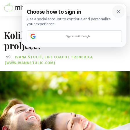
11. TRAVNJA 2018.
Koliko si toga svjesna: Vidiš li
Sign in with Google
proljeće?
PIŠE
IVANA ŠTULIĆ, LIFE COACH I TRENERICA
(WWW.IVANASTULIC.COM)