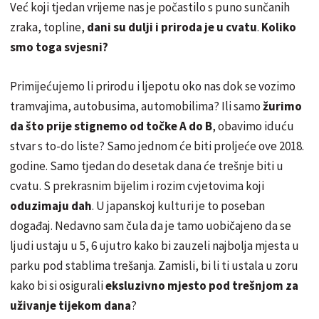
Već koji tjedan vrijeme nas je počastilo s puno sunčanih
zraka, topline,
dani su dulji i priroda je u cvatu
.
Koliko
smo toga svjesni?
Primijećujemo li prirodu i ljepotu oko nas dok se vozimo
tramvajima, autobusima, automobilima? Ili samo
žurimo
da što prije stignemo od točke A do B
, obavimo iduću
stvar s to-do liste? Samo jednom će biti proljeće ove 2018.
godine. Samo tjedan do desetak dana će trešnje biti u
cvatu. S prekrasnim bijelim i rozim cvjetovima koji
oduzimaju dah
. U japanskoj kulturi je to poseban
događaj. Nedavno sam čula da je tamo uobičajeno da se
ljudi ustaju u 5, 6 ujutro kako bi zauzeli najbolja mjesta u
parku pod stablima trešanja. Zamisli, bi li ti ustala u zoru
kako bi si osigurali
eksluzivno mjesto pod trešnjom za
uživanje tijekom dana
?