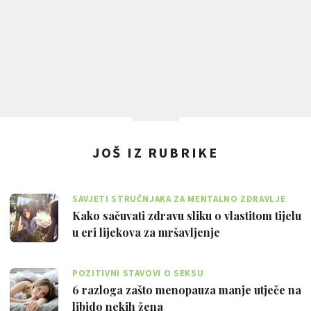
JOŠ IZ RUBRIKE
SAVJETI STRUČNJAKA ZA MENTALNO ZDRAVLJE
Kako sačuvati zdravu sliku o vlastitom tijelu
u eri lijekova za mršavljenje
POZITIVNI STAVOVI O SEKSU
6 razloga zašto menopauza manje utječe na
libido nekih žena