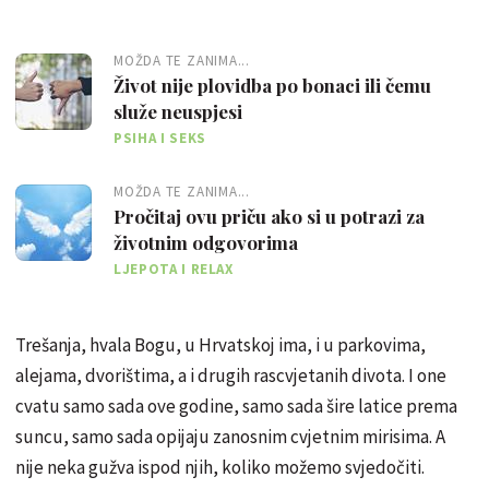
MOŽDA TE ZANIMA...
Život nije plovidba po bonaci ili čemu
služe neuspjesi
PSIHA I SEKS
MOŽDA TE ZANIMA...
Pročitaj ovu priču ako si u potrazi za
životnim odgovorima
LJEPOTA I RELAX
Trešanja, hvala Bogu, u Hrvatskoj ima, i u parkovima,
alejama, dvorištima, a i drugih rascvjetanih divota. I one
cvatu samo sada ove godine, samo sada šire latice prema
suncu, samo sada opijaju zanosnim cvjetnim mirisima. A
nije neka gužva ispod njih, koliko možemo svjedočiti.