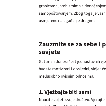
granicama, problemima s donošenjem 
samopoštovanjem. Zbog toga je važno 
usmjerene na ugađanje drugima.
Zauzmite se za sebe i p
savjete
Guttman donosi šest jednostavnih vjež
budete motivirani i dosljedni, vidjet ć
međusobno ovisnim odnosima.
1. Vježbajte biti sami
Naučite voljeti svoje društvo. Vjerujte 