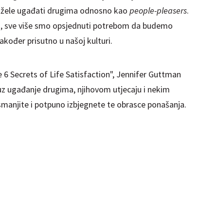
je žele ugađati drugima odnosno kao
people-pleasers
.
, sve više smo opsjednuti potrebom da budemo
akođer prisutno u našoj kulturi.
 6 Secrets of Life Satisfaction", Jennifer Guttman
uz ugađanje drugima, njihovom utjecaju i nekim
anjite i potpuno izbjegnete te obrasce ponašanja.