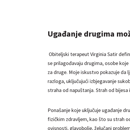
Ugađanje drugima može 
Obiteljski terapeut Virginia Satir def
se prilagođavaju drugima, osobe koje
za druge. Moje iskustvo pokazuje da lj
razloga, uključujući izbjegavanje suko
straha od napuštanja. Strah od bijesa 
Ponašanje koje uključuje ugađanje d
fizičkim zdravljem, kao što su strah od 
ovisnosti, glavobolje, želučani problemi