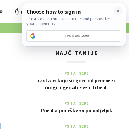
O
Sign in with Google
NAJČITANIJE
PSIHA I SEKS
12 stvari koje su gore od prevare i
mogu ugroziti vezu ili brak
PSIHA I SEKS
Poruka podrške za ponedjeljak
PSIHA I SEKS