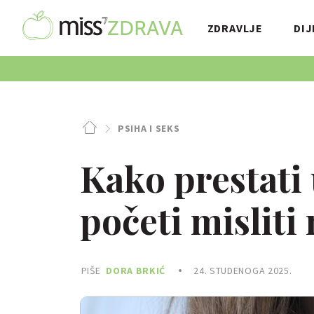
ZDRAVLJE
DIJ
PSIHA I SEKS
Kako prestati
početi misliti
PIŠE
DORA BRKIĆ
24. STUDENOGA 2025.