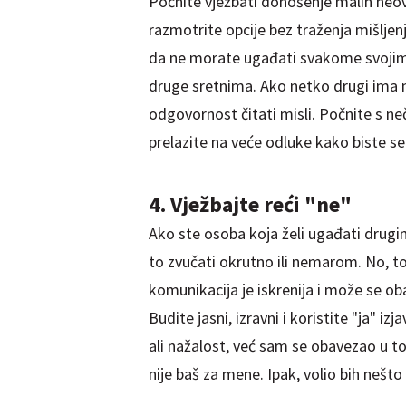
Počnite vježbati donošenje malih neov
razmotrite opcije bez traženja mišljenj
da ne morate ugađati svakome svojim 
druge sretnima. Ako netko drugi ima m
odgovornost čitati misli. Počnite s ne
prelazite na veće odluke kako biste s
4. Vježbajte reći "ne"
Ako ste osoba koja želi ugađati drugi
to zvučati okrutno ili nemarom. No, to
komunikacija je iskrenija i može se oba
Budite jasni, izravni i koristite "ja" iz
ali nažalost, već sam se obavezao u to 
nije baš za mene. Ipak, volio bih nešto