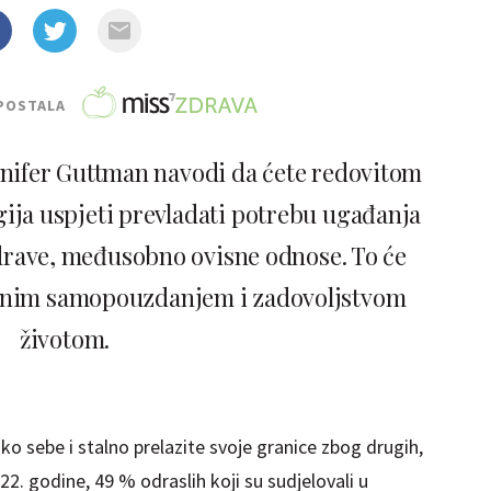
POSTALA
nnifer Guttman navodi da ćete redovitom
ija uspjeti prevladati potrebu ugađanja
zdrave, međusobno ovisne odnose. To će
ćanim samopouzdanjem i zadovoljstvom
životom.
o sebe i stalno prelazite svoje granice zbog drugih,
2. godine, 49 % odraslih koji su sudjelovali u