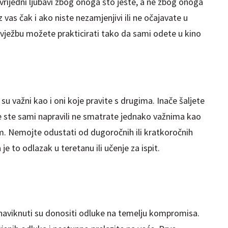
e vrijedni ljubavi zbog onoga što jeste, a ne zbog onoga
uz vas čak i ako niste nezamjenjivi ili ne očajavate u
ježbu možete prakticirati tako da sami odete u kino
su važni kao i oni koje pravite s drugima. Inače šaljete
ste sami napravili ne smatrate jednako važnima kao
m. Nemojte odustati od dugoročnih ili kratkoročnih
 je to odlazak u teretanu ili učenje za ispit.
 naviknuti su donositi odluke na temelju kompromisa.