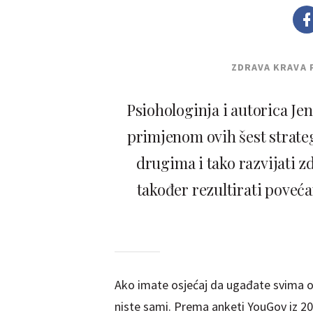
ZDRAVA KRAVA 
Psiohologinja i autorica Je
primjenom ovih šest strateg
drugima i tako razvijati 
također rezultirati pove
Ako imate osjećaj da ugađate svima ok
niste sami. Prema anketi YouGov iz 202