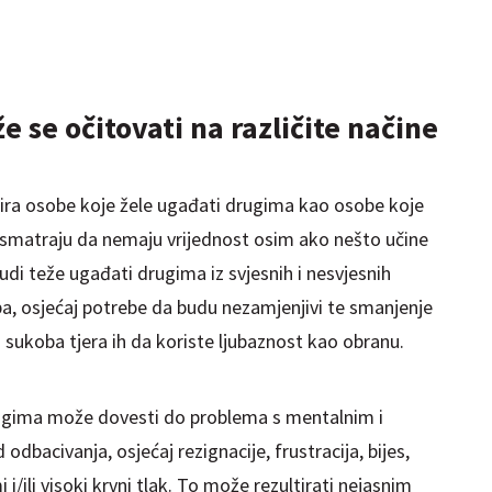
se očitovati na različite načine
inira osobe koje žele ugađati drugima kao osobe koje
 smatraju da nemaju vrijednost osim ako nešto učine
udi teže ugađati drugima iz svjesnih i nesvjesnih
ba, osjećaj potrebe da budu nezamjenjivi te smanjenje
i sukoba tjera ih da koriste ljubaznost kao obranu.
rugima može dovesti do problema s mentalnim i
odbacivanja, osjećaj rezignacije, frustracija, bijes,
 i/ili visoki krvni tlak. To može rezultirati nejasnim