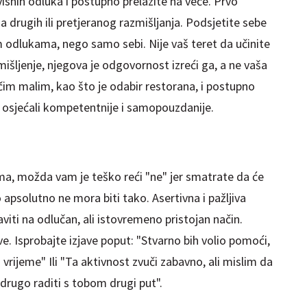
isnih odluka i postupno prelazite na veće. Prvo
a drugih ili pretjeranog razmišljanja. Podsjetite sebe
odlukama, nego samo sebi. Nije vaš teret da učinite
išljenje, njegova je odgovornost izreći ga, a ne vaša
čim malim, kao što je odabir restorana, i postupno
e osjećali kompetentnije i samopouzdanije.
ma, možda vam je teško reći "ne" jer smatrate da će
 apsolutno ne mora biti tako. Asertivna i pažljiva
viti na odlučan, ali istovremeno pristojan način.
jave. Isprobajte izjave poput: "Stvarno bih volio pomoći,
vrijeme" Ili "Ta aktivnost zvuči zabavno, ali mislim da
 drugo raditi s tobom drugi put".