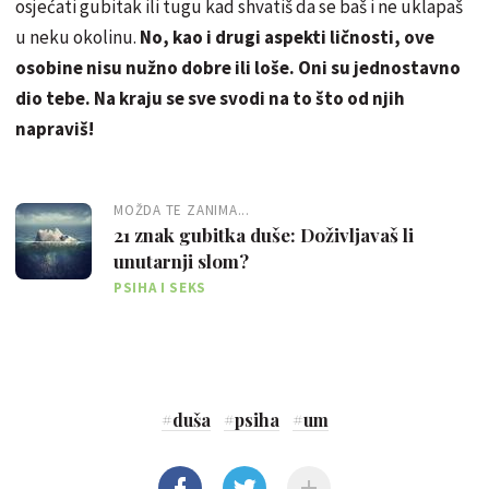
osjećati gubitak ili tugu kad shvatiš da se baš i ne uklapaš
u neku okolinu.
No, kao i drugi aspekti ličnosti, ove
osobine nisu nužno dobre ili loše. Oni su jednostavno
dio tebe. Na kraju se sve svodi na to što od njih
napraviš!
MOŽDA TE ZANIMA...
21 znak gubitka duše: Doživljavaš li
unutarnji slom?
PSIHA I SEKS
#
duša
#
psiha
#
um