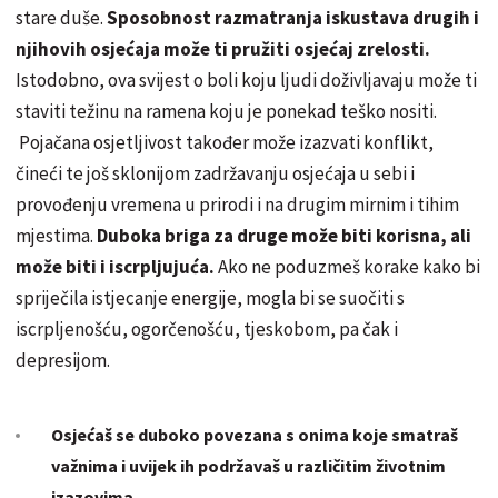
stare duše.
Sposobnost razmatranja iskustava drugih i
njihovih osjećaja može ti pružiti osjećaj zrelosti.
Istodobno, ova svijest o boli koju ljudi doživljavaju može ti
staviti težinu na ramena koju je ponekad teško nositi.
Pojačana osjetljivost također može izazvati konflikt,
čineći te još sklonijom zadržavanju osjećaja u sebi i
provođenju vremena u prirodi i na drugim mirnim i tihim
mjestima.
Duboka briga za druge može biti korisna, ali
može biti i iscrpljujuća.
Ako ne poduzmeš korake kako bi
spriječila istjecanje energije, mogla bi se suočiti s
iscrpljenošću, ogorčenošću, tjeskobom, pa čak i
depresijom.
Osjećaš se duboko povezana s onima koje smatraš
važnima i uvijek ih podržavaš u različitim životnim
izazovima.