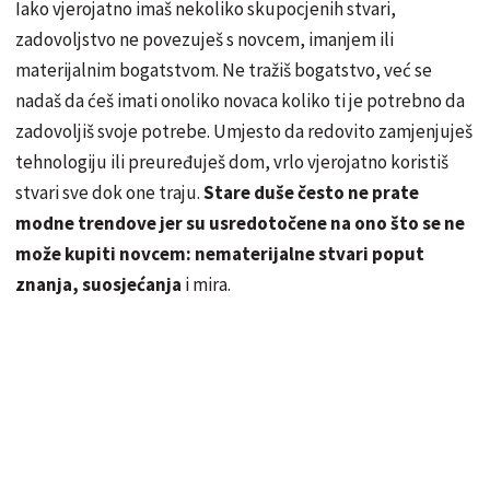
Iako vjerojatno imaš nekoliko skupocjenih stvari,
zadovoljstvo ne povezuješ s novcem, imanjem ili
materijalnim bogatstvom. Ne tražiš bogatstvo, već se
nadaš da ćeš imati onoliko novaca koliko ti je potrebno da
zadovoljiš svoje potrebe. Umjesto da redovito zamjenjuješ
tehnologiju ili preuređuješ dom, vrlo vjerojatno koristiš
stvari sve dok one traju.
Stare duše često ne prate
modne trendove jer su usredotočene na ono što se ne
može kupiti novcem: nematerijalne stvari poput
znanja, suosjećanja
i mira.