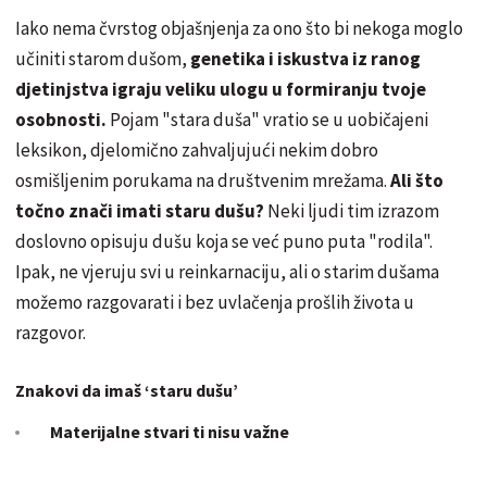
Iako nema čvrstog objašnjenja za ono što bi nekoga moglo
učiniti starom dušom,
genetika i iskustva iz ranog
djetinjstva igraju veliku ulogu u formiranju tvoje
osobnosti.
Pojam "stara duša" vratio se u uobičajeni
leksikon, djelomično zahvaljujući nekim dobro
osmišljenim porukama na društvenim mrežama.
Ali što
točno znači imati staru dušu?
Neki ljudi tim izrazom
doslovno opisuju dušu koja se već puno puta "rodila".
Ipak, ne vjeruju svi u reinkarnaciju, ali o starim dušama
možemo razgovarati i bez uvlačenja prošlih života u
razgovor.
Znakovi da imaš ‘staru dušu’
Materijalne stvari ti nisu važne