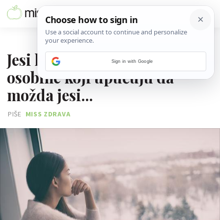
29. PROSINCA 2020.
Jesi li 'stara duša'? Znakovi i
Sign in with Google
osobine koji upućuju da
možda jesi...
PIŠE
MISS ZDRAVA