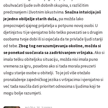
obuhvaćati ljude svih dobnih skupina, s različitim
predznanjem i životnim iskustvima.
Snažna intuicija još
je jedno obilježje starih duša,
pa možda lako
prepoznaješ sjajnog prijatelja u potpuno novoj osobi. U
djetinjstvu ti je vjerojatno bilo teško povezati se s drugim
osobama tvoje dobi ili si osjećala da te privlače ljudi stariji
od tebe.
Zbog tog nerazumijevanja okoline, možda si
se ponekad suočavala sa zadirkivanjem vršnjaka.
Ako si
imala tešku obiteljsku situaciju, možda nisi imala puno
vremena za igru, posebno ako si tada morala preuzeti
ulogu starije osobe u obitelji. To je još više otežalo
pronalaženje zajedničkog jezika s vršnjacima i vjerojatno si
već tada naučila dati prioritet odnosima s ljudima koji te
mogu bolje razumjeti.
MOŽDA TE ZANIMA...