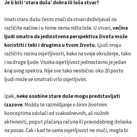
Je li biti ‘stara duša’ dobra ili loša stvar?
Imati staru dušu često znači da stvari doživljavaš na
različite načine i u tome nema ništa loše. U stvari,
većina
ljudi smatra da jedinstvena perspektiva života može
koristiti i tebi i drugima u tvom životu.
Ljudi imaju
različitu razinu osjetljivosti, kako na svoje okruženje, tako
i na druge ljude. Visoka osjetljivost jednostavno je jedan
kraj ovog spektra. Nije sve tako neobično: oko 20 posto
ljudi može se smatrati vrlo osjetljivim.
Ipak,
neke osobine stare duše mogu predstavljati
izazove
. Možda te razmišljanje o širim životnim
konceptima odvlači od svakodnevnih, ali nužnih
aktivnosti, poput plaćanja računa ili pravodobnog dolaska
na posao. Čak i kad te sama osjetljivost ne muči, mogla bi