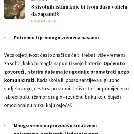
8 životnih istina koje bi tvoja duša voljela
da zapamtiš
PSIHA I SEKS
Potrebno ti je mnogo vremena nasamo
Veća osjetljivost često znači da će ti trebati više vremena
za sebe, kako bi mogla napuniti svoje baterije.
Općenito
govoreći, starim dušama je ugodnije promatrati nego
komunicirati.
Kada škola ili posao zahtijevaju grupno
sudjelovanje, često si po strani, želiš ostati neprimijećena i
izbjeći buku i žamor drugih - i zvučnu buku koju čuješ i
emocionalnu buku koju osjećaš.
Mnogo vremena provodiš u kreativnim
potragama, sanjarenju i jednostavnom