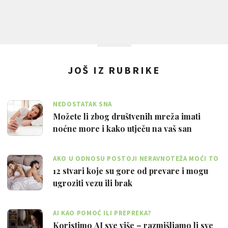
JOŠ IZ RUBRIKE
NEDOSTATAK SNA
Možete li zbog društvenih mreža imati
noćne more i kako utječu na vaš san
AKO U ODNOSU POSTOJI NERAVNOTEŽA MOĆI TO
JE VELIKI PROBLEM
12 stvari koje su gore od prevare i mogu
ugroziti vezu ili brak
AI KAO POMOĆ ILI PREPREKA?
Koristimo AI sve više – razmišljamo li sve