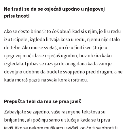
Ne trudi se da se osjećaš ugodno u njegovoj
prisutnosti
Ako se često brineš što ćeš obući kad si s njim, je li u redu
izuti cipele, izgleda li tvoja kosa u redu, njemu nije stalo
do tebe. Ako mu se sviđaš, on će učiniti sve što je u
njegovoj moći da se osjećaš ugodno, bez obzira kako
izgledala. Ljubav se razvija do onog dana kada vam je
dovoljno udobno da budete svoji jedno pred drugim, a ne
kada moraš paziti na svaki korak i sitnicu.
Prepušta tebi da mu se prva javiš
Zabavljate se zajedno, vaše razmjene tekstova su
briljantne, ali počinju samo u slučaju kada se ti prva
javiš. Ako se nekom muškarcu sviđaš, on će ti se obratiti.