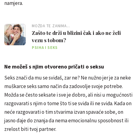
namjera.
MOŽDA TE ZANIMA...
Zašto te drži u blizini čak i ako ne želi
vezu s tobom?
PSIHA I SEKS
Ne možeš s njim otvoreno pričati o seksu
Seks znači da mu se sviđaš, zar ne? Ne nužno jer je za neke
muškarce seks samo način da zadovolje svoje potrebe.
Možda se često seksate i sve je dobro, ali nisi u mogućnosti
razgovarati s njim o tome što ti se sviđa ili ne sviđa. Kada on
neće razgovarati o tim stvarima izvan spavaće sobe, on
jasno daje do znanja da nema emocionalnu sposobnost ili
zrelost biti tvoj partner.