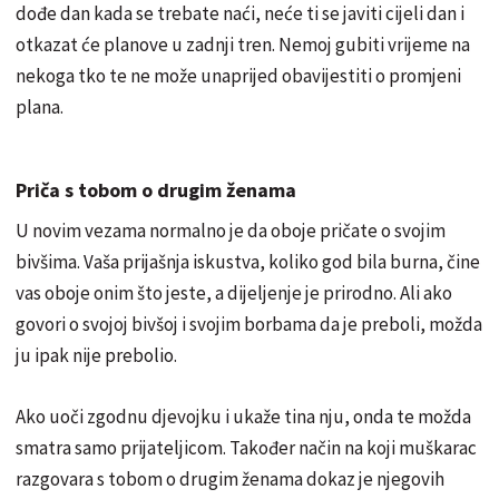
dođe dan kada se trebate naći, neće ti se javiti cijeli dan i
otkazat će planove u zadnji tren. Nemoj gubiti vrijeme na
nekoga tko te ne može unaprijed obavijestiti o promjeni
plana.
Priča s tobom o drugim ženama
U novim vezama normalno je da oboje pričate o svojim
bivšima. Vaša prijašnja iskustva, koliko god bila burna, čine
vas oboje onim što jeste, a dijeljenje je prirodno. Ali ako
govori o svojoj bivšoj i svojim borbama da je preboli, možda
ju ipak nije prebolio.
Ako uoči zgodnu djevojku i ukaže tina nju, onda te možda
smatra samo prijateljicom. Također način na koji muškarac
razgovara s tobom o drugim ženama dokaz je njegovih