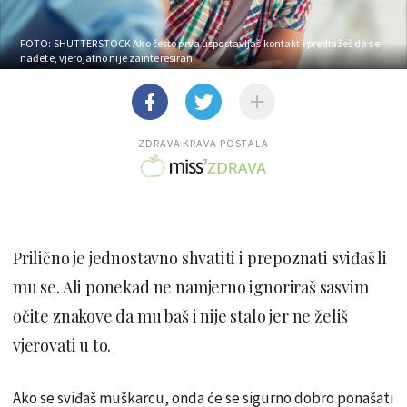
FOTO: SHUTTERSTOCK
Ako često prva uspostavljaš kontakt i predlažeš da se
nađete, vjerojatno nije zainteresiran
ZDRAVA KRAVA POSTALA
Prilično je jednostavno shvatiti i prepoznati sviđaš li
mu se. Ali ponekad ne namjerno ignoriraš sasvim
očite znakove da mu baš i nije stalo jer ne želiš
vjerovati u to.
Ako se sviđaš muškarcu, onda će se sigurno dobro ponašati