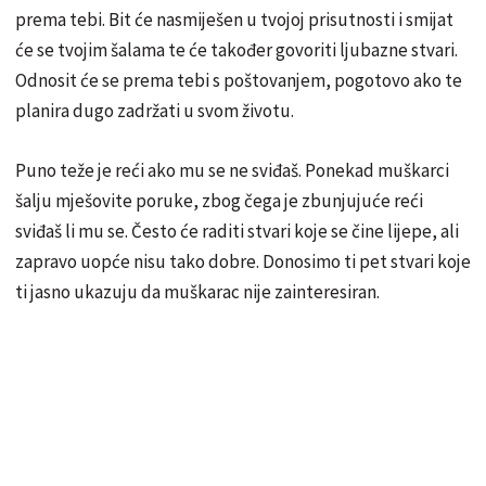
prema tebi. Bit će nasmiješen u tvojoj prisutnosti i smijat
će se tvojim šalama te će također govoriti ljubazne stvari.
Odnosit će se prema tebi s poštovanjem, pogotovo ako te
planira dugo zadržati u svom životu.
Puno teže je reći ako mu se ne sviđaš. Ponekad muškarci
šalju mješovite poruke, zbog čega je zbunjujuće reći
sviđaš li mu se. Često će raditi stvari koje se čine lijepe, ali
zapravo uopće nisu tako dobre. Donosimo ti pet stvari koje
ti jasno ukazuju da muškarac nije zainteresiran.