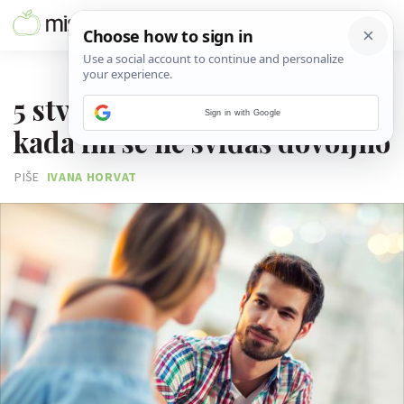
09. STUDENOGA 2022.
5 stvari koje muškarci rade
Sign in with Google
kada im se ne sviđaš dovoljno
PIŠE
IVANA HORVAT