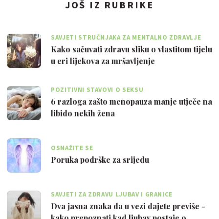
JOŠ IZ RUBRIKE
SAVJETI STRUČNJAKA ZA MENTALNO ZDRAVLJE
Kako sačuvati zdravu sliku o vlastitom tijelu
u eri lijekova za mršavljenje
POZITIVNI STAVOVI O SEKSU
6 razloga zašto menopauza manje utječe na
libido nekih žena
OSNAŽITE SE
Poruka podrške za srijedu
SAVJETI ZA ZDRAVU LJUBAV I GRANICE
Dva jasna znaka da u vezi dajete previše -
kako prepoznati kad ljubav postaje o…