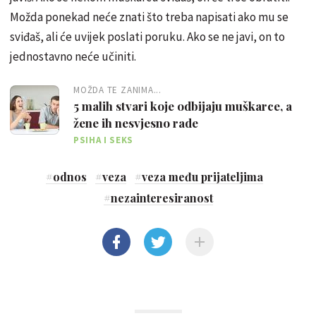
Možda ponekad neće znati što treba napisati ako mu se
sviđaš, ali će uvijek poslati poruku. Ako se ne javi, on to
jednostavno neće učiniti.
MOŽDA TE ZANIMA...
5 malih stvari koje odbijaju muškarce, a
žene ih nesvjesno rade
PSIHA I SEKS
#
odnos
#
veza
#
veza među prijateljima
#
nezainteresiranost