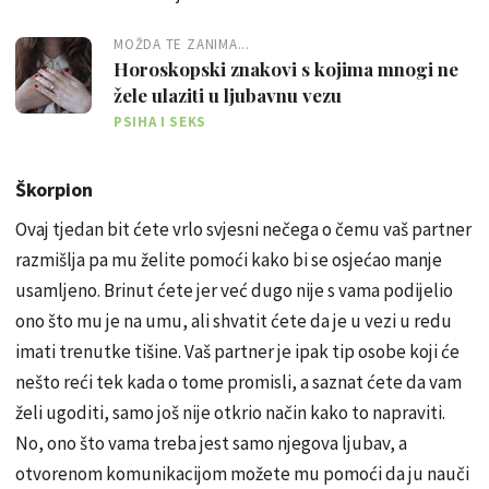
MOŽDA TE ZANIMA...
Horoskopski znakovi s kojima mnogi ne
žele ulaziti u ljubavnu vezu
PSIHA I SEKS
Škorpion
Ovaj tjedan bit ćete vrlo svjesni nečega o čemu vaš partner
razmišlja pa mu želite pomoći kako bi se osjećao manje
usamljeno. Brinut ćete jer već dugo nije s vama podijelio
ono što mu je na umu, ali shvatit ćete da je u vezi u redu
imati trenutke tišine. Vaš partner je ipak tip osobe koji će
nešto reći tek kada o tome promisli, a saznat ćete da vam
želi ugoditi, samo još nije otkrio način kako to napraviti.
No, ono što vama treba jest samo njegova ljubav, a
otvorenom komunikacijom možete mu pomoći da ju nauči