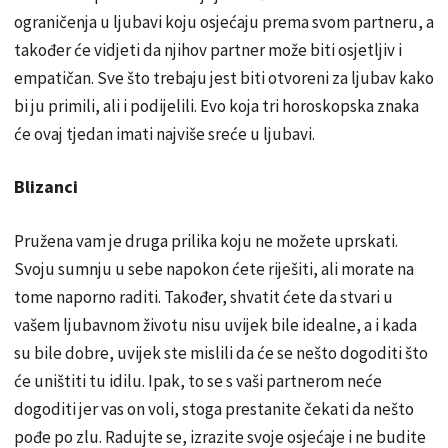
ograničenja u ljubavi koju osjećaju prema svom partneru, a
također će vidjeti da njihov partner može biti osjetljiv i
empatičan. Sve što trebaju jest biti otvoreni za ljubav kako
bi ju primili, ali i podijelili. Evo koja tri horoskopska znaka
će ovaj tjedan imati najviše sreće u ljubavi.
Blizanci
Pružena vam je druga prilika koju ne možete uprskati.
Svoju sumnju u sebe napokon ćete riješiti, ali morate na
tome naporno raditi. Također, shvatit ćete da stvari u
vašem ljubavnom životu nisu uvijek bile idealne, a i kada
su bile dobre, uvijek ste mislili da će se nešto dogoditi što
će uništiti tu idilu. Ipak, to se s vaši partnerom neće
dogoditi jer vas on voli, stoga prestanite čekati da nešto
pođe po zlu. Radujte se, izrazite svoje osjećaje i ne budite