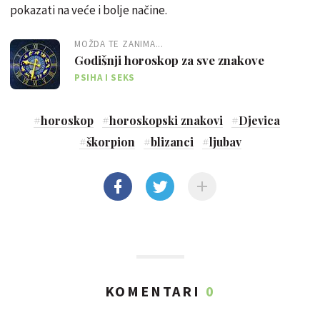
pokazati na veće i bolje načine.
MOŽDA TE ZANIMA...
Godišnji horoskop za sve znakove
PSIHA I SEKS
#
horoskop
#
horoskopski znakovi
#
Djevica
#
škorpion
#
blizanci
#
ljubav
KOMENTARI
0