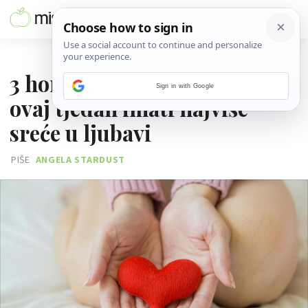
11. OŽUJKA 2024.
3 horoskopska znaka koja će
Sign in with Google
ovaj tjedan imati najviše
sreće u ljubavi
PIŠE
ANGELA STARDUST