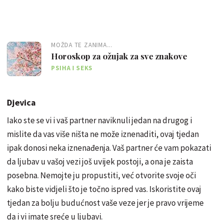
MOŽDA TE ZANIMA...
Horoskop za ožujak za sve znakove
PSIHA I SEKS
Djevica
Iako ste se vi i vaš partner naviknuli jedan na drugog i
mislite da vas više ništa ne može iznenaditi, ovaj tjedan
ipak donosi neka iznenađenja. Vaš partner će vam pokazati
da ljubav u vašoj vezi još uvijek postoji, a ona je zaista
posebna. Nemojte ju propustiti, već otvorite svoje oči
kako biste vidjeli što je točno ispred vas. Iskoristite ovaj
tjedan za bolju budućnost vaše veze jer je pravo vrijeme
da i vi imate sreće u ljubavi.