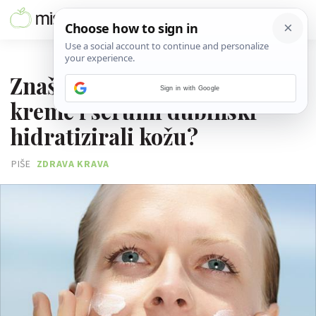
17. SRPNJA 2017.
Znaš li što trebaš učiniti da bi
Sign in with Google
kreme i serumi dubinski
hidratizirali kožu?
PIŠE
ZDRAVA KRAVA