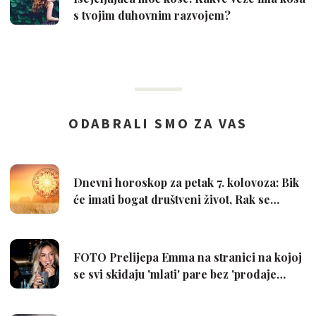
s tvojim duhovnim razvojem?