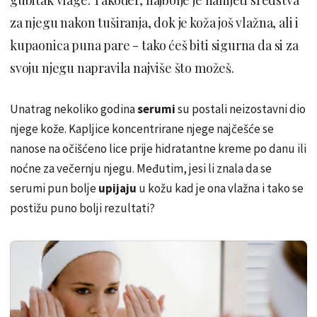
za njegu nakon tuširanja, dok je koža još vlažna, ali i
kupaonica puna pare - tako ćeš biti sigurna da si za
svoju njegu napravila najviše što možeš.
Unatrag nekoliko godina
serumi
su postali neizostavni dio
njege kože. Kapljice koncentrirane njege najčešće se
nanose na očišćeno lice prije hidratantne kreme po danu ili
noćne za večernju njegu. Međutim, jesi li znala da se
serumi pun bolje
upijaju
u kožu kad je ona vlažna i tako se
postižu puno bolji rezultati?