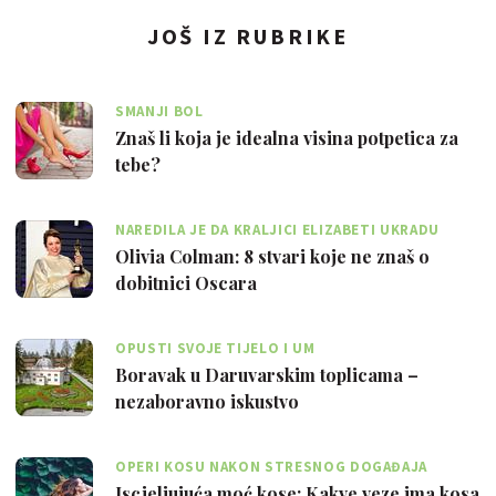
JOŠ IZ RUBRIKE
SMANJI BOL
Znaš li koja je idealna visina potpetica za
tebe?
NAREDILA JE DA KRALJICI ELIZABETI UKRADU
TOALETNI PAPIR
Olivia Colman: 8 stvari koje ne znaš o
dobitnici Oscara
OPUSTI SVOJE TIJELO I UM
Boravak u Daruvarskim toplicama –
nezaboravno iskustvo
OPERI KOSU NAKON STRESNOG DOGAĐAJA
Iscjeljujuća moć kose: Kakve veze ima kosa