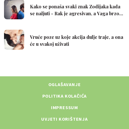
OGLAŠAVANJE
POLITIKA KOLAČIĆA
IMPRESSUM
UVJETI KORIŠTENJA