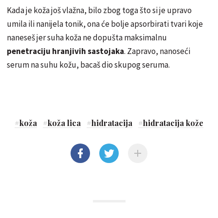
Kada je koža još vlažna, bilo zbog toga što si je upravo
umila ili nanijela tonik, ona će bolje apsorbirati tvari koje
naneseš jer suha koža ne dopušta maksimalnu
penetraciju hranjivih sastojaka
. Zapravo, nanoseći
serum na suhu kožu, bacaš dio skupog seruma.
#
koža
#
koža lica
#
hidratacija
#
hidratacija kože