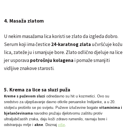
4. Masaža zlatom
U nekim masažama lica koristi se zlato da izgleda dobro.
Serum koji ima čestice
24-karatnog
zlata
učvršćuje kožu
lica, zateže ju i smanjuje bore. Zlato odlično djeluje na lice
jer usporava
potrošnju kolagena
i pomaže smanjiti
vidljive znakove starosti.
5. Krema za lice sa sluzi puža
Kreme s puževom sluzi
odnedavno su hit u kozmetici. Ovo su
sredstvo za uljepšavanje davno otkrile peruanske Indijanke, a u 20.
vitaminima i
stoljeću proširilo se po svijetu. Puževe izlučevine bogate
bjelančevinama
navodno pružaju djelotvornu zaštitu protiv
ultraljubičastih zraka, daju koži zdravo rumenilo, ravnaju bore i
akne
odstranjuju mrlje i
. Doznaj
više
.