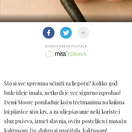
ZDRAVA KRAVA POSTALA
Što si sve spremna učiniti za ljepotu? Koliko god
lude ideje imala, netko ih je već sigurno isprobao!
Demi Moore pomlađuje kožu tretmanima na kojima
joj pijavice sišu krv, a za uljepšavanje neki koriste i
sluz puževa, izmet slavuja, ovčju posteljicu i masažu
kaktusom. Da, dobro si pročitala, kaktusom!