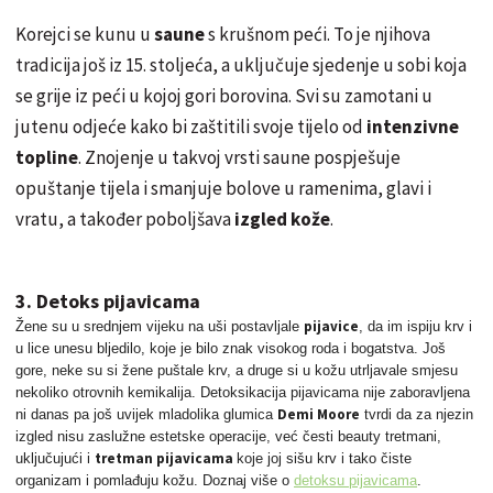
Korejci se kunu u
saune
s krušnom peći. To je njihova
tradicija još iz 15. stoljeća, a uključuje sjedenje u sobi koja
se grije iz peći u kojoj gori borovina. Svi su zamotani u
jutenu odjeće kako bi zaštitili svoje tijelo od
intenzivne
topline
. Znojenje u takvoj vrsti saune pospješuje
opuštanje tijela i smanjuje bolove u ramenima, glavi i
vratu, a također poboljšava
izgled kože
.
3. Detoks pijavicama
pijavice
Žene su u srednjem vijeku na uši postavljale
, da im ispiju krv i
u lice unesu bljedilo, koje je bilo znak visokog roda i bogatstva. Još
gore, neke su si žene puštale krv, a druge si u kožu
utrljavale
smjesu
nekoliko otrovnih kemikalija. Detoksikacija pijavicama nije zaboravljena
Demi Moore
ni danas pa još uvijek mladolika glumica
tvrdi da za njezin
izgled nisu zaslužne estetske operacije, već česti beauty tretmani,
tretman pijavicama
uključujući i
koje joj sišu krv i tako čiste
organizam i pomlađuju kožu. Doznaj više o
detoksu pijavicama
.