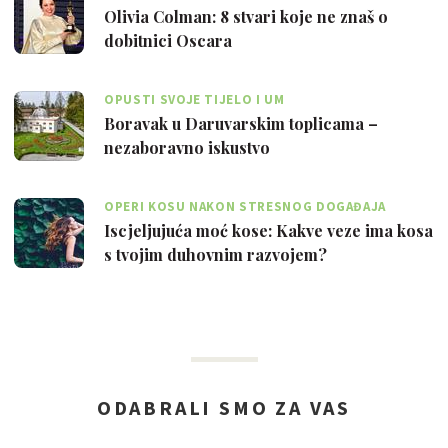
TOALETNI PAPIR
Olivia Colman: 8 stvari koje ne znaš o
dobitnici Oscara
OPUSTI SVOJE TIJELO I UM
Boravak u Daruvarskim toplicama –
nezaboravno iskustvo
OPERI KOSU NAKON STRESNOG DOGAĐAJA
Iscjeljujuća moć kose: Kakve veze ima kosa
s tvojim duhovnim razvojem?