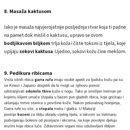
8. Masaža kaktusom
Iako je masaža najvjerojatnije posljednja stvar koja ti padne
na pamet dok misliš o kaktusu, upravo se ovom
bodljikavom biljkom
trlja koža i čiste toksini iz tijela, koje
upijaju
sokovi kaktusa
. Ujedno, sokovi kožu čine mekšom.
9. Pedikura ribicama
garra
rufa
Vrsta sitnih ribica
imaju osobit apetit za ljudsku kožu pa su
se Kinezi i Japanci dosjetili da bi mogli uz njihovu pomoć
odumrlo tkivo
odstranjivati
kože s nogu. Tako je smišljen tretman pri
kojemu
klijent
umače stopala u bazen pun gladnih ribica, koje grickaju i
uklanjaju
mrtve stanice s površine kože. Nakon polusatnog hranjenja,
stopala
Garra rufe su site, a
meka i glatka. U Maleziji
bazeni
postoje
za riblju obradu cijelog tijela, a takvom se tretmanu
podvrgavaju bolesni od psorijaze i ekcema, na koje povoljno djeluju
enzimi koje ribice luče. Zdravstveni organi nisu oduševljeni ribljom