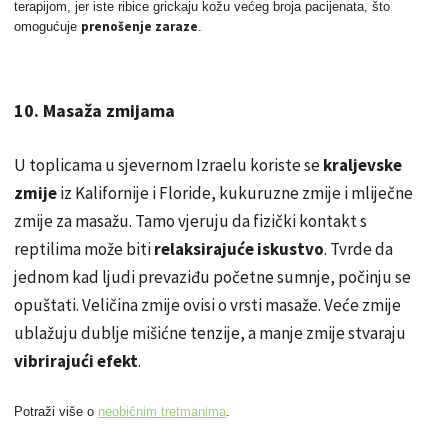
terapijom, jer iste ribice grickaju kožu većeg broja pacijenata, što
prenošenje zaraze
omogućuje
.
10. Masaža zmijama
U toplicama u sjevernom Izraelu koriste se
kraljevske
zmije
iz Kalifornije i Floride, kukuruzne zmije i mliječne
zmije za masažu. Tamo vjeruju da fizički kontakt s
reptilima može biti
relaksirajuće iskustvo
. Tvrde da
jednom kad ljudi
prevaziđu
početne sumnje, počinju se
opuštati. Veličina zmije ovisi o vrsti masaže. Veće zmije
ublažuju dublje mišićne tenzije, a manje zmije stvaraju
vibrirajući efekt
.
Potraži više o
neobičnim tretmanima
.