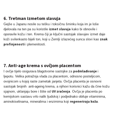
6. Tretman izmetom slavuja
Gejše u Japanu nosile su tešku i toksičnu šminku koja im je loše
izmet slavuja
djelovala
na ten pa su koristile
kako bi obnovile i
oporavile kožu i ten. Krema čiji je ključni sastojak slavujev izmet daje
znak
koži svilenkasto bijeli ton, koji u Zemlji izlazećeg sunca slovi kao
profinjenosti
i plemenitosti.
7. Anti-age krema s ovčjom placentom
podmlađivanje
I ovčje tijelo osigurava blagotvorne sastojke za
i
ljepotu. Velika potražnja vlada za placentom, odnosno posteljicom,
ovojnicom u kojoj raste zametak janjeta. Ovčja placenta je osnovni
sastojak brojnih anti-ageing krema, a njihovi korisnici kažu da čine kožu
UV zračenja
sjajnom, uklanjaju bore i štite od
. Ovčja je placenta po
kemijskom sastavu vrlo nalik ljudskoj i podjednako obiluje vitaminima,
regeneriraju kožu
aminokiselinama, mineralima i enzimima koji
.