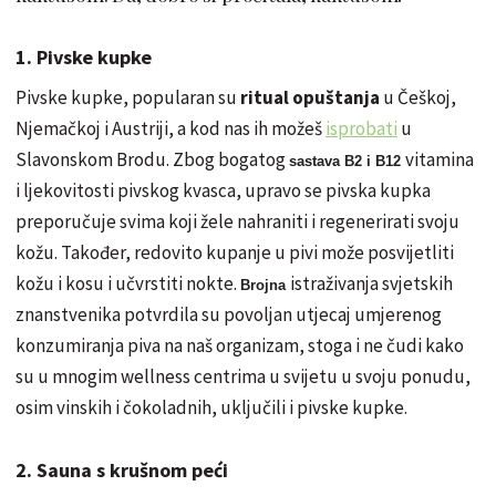
1. Pivske kupke
Pivske kupke, popularan su
ritual opuštanja
u Češkoj,
Njemačkoj i Austriji, a kod nas ih možeš
isprobati
u
Slavonskom Brodu. Zbog bogatog
vitamina
sastava B2 i B12
i ljekovitosti pivskog kvasca, upravo se pivska kupka
preporučuje svima koji žele nahraniti i regenerirati svoju
kožu. Također, redovito kupanje u pivi može posvijetliti
kožu i kosu i učvrstiti nokte.
istraživanja svjetskih
Brojna
znanstvenika potvrdila su povoljan utjecaj umjerenog
konzumiranja piva na naš organizam, stoga i ne čudi kako
su u mnogim wellness centrima u svijetu u svoju ponudu,
osim vinskih i čokoladnih, uključili i pivske kupke.
2. Sauna s krušnom peći